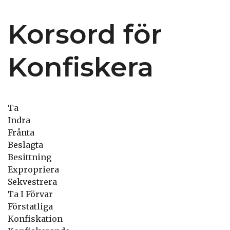
Korsord för
Konfiskera
Ta
Indra
Frånta
Beslagta
Besittning
Expropriera
Sekvestrera
Ta I Förvar
Förstatliga
Konfiskation