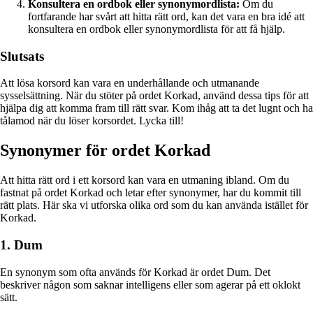
Konsultera en ordbok eller synonymordlista:
Om du
fortfarande har svårt att hitta rätt ord, kan det vara en bra idé att
konsultera en ordbok eller synonymordlista för att få hjälp.
Slutsats
Att lösa korsord kan vara en underhållande och utmanande
sysselsättning. När du stöter på ordet Korkad, använd dessa tips för att
hjälpa dig att komma fram till rätt svar. Kom ihåg att ta det lugnt och ha
tålamod när du löser korsordet. Lycka till!
Synonymer för ordet Korkad
Att hitta rätt ord i ett korsord kan vara en utmaning ibland. Om du
fastnat på ordet Korkad och letar efter synonymer, har du kommit till
rätt plats. Här ska vi utforska olika ord som du kan använda istället för
Korkad.
1. Dum
En synonym som ofta används för Korkad är ordet Dum. Det
beskriver någon som saknar intelligens eller som agerar på ett oklokt
sätt.