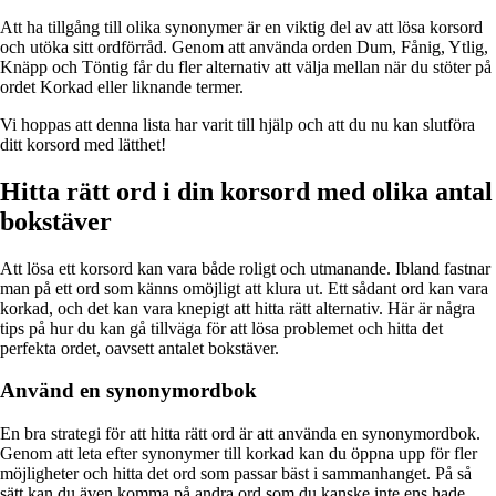
Att ha tillgång till olika synonymer är en viktig del av att lösa korsord
och utöka sitt ordförråd. Genom att använda orden Dum, Fånig, Ytlig,
Knäpp och Töntig får du fler alternativ att välja mellan när du stöter på
ordet Korkad eller liknande termer.
Vi hoppas att denna lista har varit till hjälp och att du nu kan slutföra
ditt korsord med lätthet!
Hitta rätt ord i din korsord med olika antal
bokstäver
Att lösa ett korsord kan vara både roligt och utmanande. Ibland fastnar
man på ett ord som känns omöjligt att klura ut. Ett sådant ord kan vara
korkad, och det kan vara knepigt att hitta rätt alternativ. Här är några
tips på hur du kan gå tillväga för att lösa problemet och hitta det
perfekta ordet, oavsett antalet bokstäver.
Använd en synonymordbok
En bra strategi för att hitta rätt ord är att använda en synonymordbok.
Genom att leta efter synonymer till korkad kan du öppna upp för fler
möjligheter och hitta det ord som passar bäst i sammanhanget. På så
sätt kan du även komma på andra ord som du kanske inte ens hade