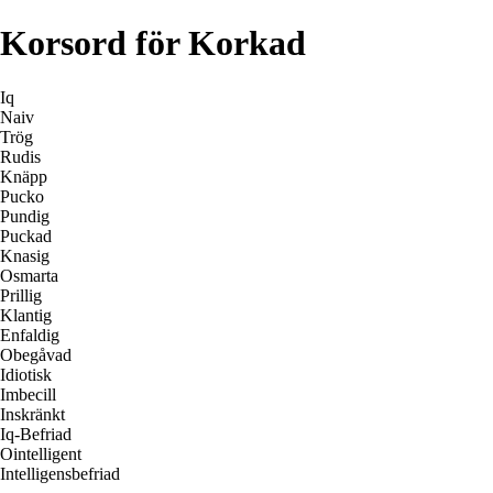
Korsord för Korkad
Iq
Naiv
Trög
Rudis
Knäpp
Pucko
Pundig
Puckad
Knasig
Osmarta
Prillig
Klantig
Enfaldig
Obegåvad
Idiotisk
Imbecill
Inskränkt
Iq-Befriad
Ointelligent
Intelligensbefriad