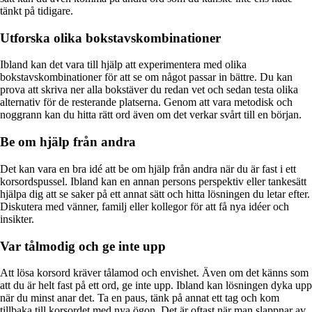
tänkt på tidigare.
Utforska olika bokstavskombinationer
Ibland kan det vara till hjälp att experimentera med olika
bokstavskombinationer för att se om något passar in bättre. Du kan
prova att skriva ner alla bokstäver du redan vet och sedan testa olika
alternativ för de resterande platserna. Genom att vara metodisk och
noggrann kan du hitta rätt ord även om det verkar svårt till en början.
Be om hjälp från andra
Det kan vara en bra idé att be om hjälp från andra när du är fast i ett
korsordspussel. Ibland kan en annan persons perspektiv eller tankesätt
hjälpa dig att se saker på ett annat sätt och hitta lösningen du letar efter.
Diskutera med vänner, familj eller kollegor för att få nya idéer och
insikter.
Var tålmodig och ge inte upp
Att lösa korsord kräver tålamod och envishet. Även om det känns som
att du är helt fast på ett ord, ge inte upp. Ibland kan lösningen dyka upp
när du minst anar det. Ta en paus, tänk på annat ett tag och kom
tillbaka till korsordet med nya ögon. Det är oftast när man slappnar av