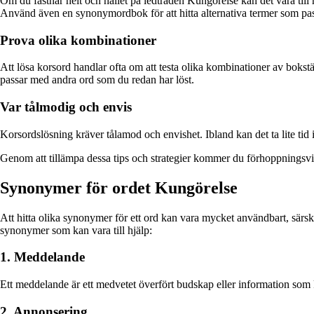
Om du fastnar helt och hållet på ledtråden Kungörelse kan det vara till 
Använd även en synonymordbok för att hitta alternativa termer som pass
Prova olika kombinationer
Att lösa korsord handlar ofta om att testa olika kombinationer av bokstä
passar med andra ord som du redan har löst.
Var tålmodig och envis
Korsordslösning kräver tålamod och envishet. Ibland kan det ta lite tid
Genom att tillämpa dessa tips och strategier kommer du förhoppningsvi
Synonymer för ordet Kungörelse
Att hitta olika synonymer för ett ord kan vara mycket användbart, särski
synonymer som kan vara till hjälp:
1. Meddelande
Ett meddelande är ett medvetet överfört budskap eller information som 
2. Annonsering