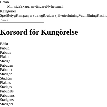
Betan
Min sida
Skapa användare
Nyhetsmail
Kategorier
Spel
Betyg
Kampanjer
Strategi
Guider
Självuteslutning
Vadhållning
Kasin
Korsord för Kungörelse
Edikt
Påbud
Påbuds
Plakat
Stadga
Påbuden
Påbudet
Stadgor
Stadgan
Plakats
Stadgas
Påbudets
Påbudens
Stadgans
Stadgors