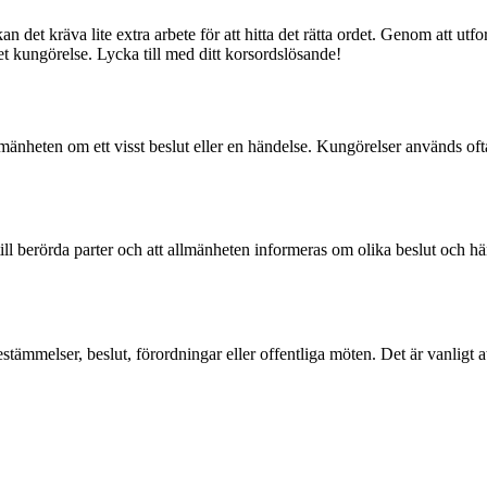
n det kräva lite extra arbete för att hitta det rätta ordet. Genom att ut
et kungörelse. Lycka till med ditt korsordslösande!
lmänheten om ett visst beslut eller en händelse. Kungörelser används o
t till berörda parter och att allmänheten informeras om olika beslut och
tämmelser, beslut, förordningar eller offentliga möten. Det är vanligt a