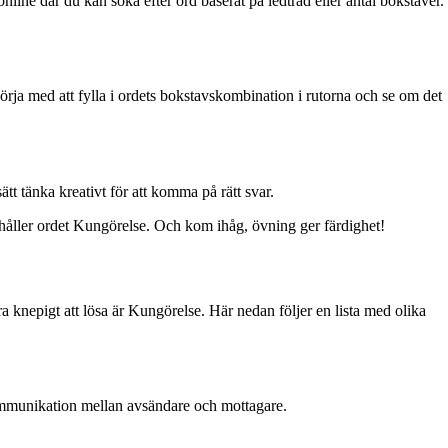
nline där du kan söka efter ord baserat på ledtråd eller antal bokstäver.
 börja med att fylla i ordets bokstavskombination i rutorna och se om det
tt tänka kreativt för att komma på rätt svar.
håller ordet Kungörelse. Och kom ihåg, övning ger färdighet!
ra knepigt att lösa är Kungörelse. Här nedan följer en lista med olika
kommunikation mellan avsändare och mottagare.