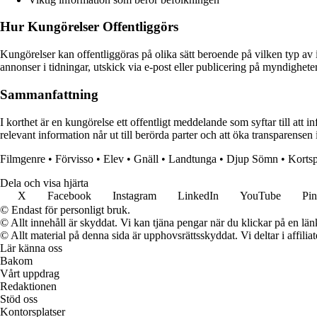
Hur Kungörelser Offentliggörs
Kungörelser kan offentliggöras på olika sätt beroende på vilken typ av
annonser i tidningar, utskick via e-post eller publicering på myndighet
Sammanfattning
I korthet är en kungörelse ett offentligt meddelande som syftar till at
relevant information når ut till berörda parter och att öka transparensen 
Filmgenre
•
Förvisso
•
Elev
•
Gnäll
•
Landtunga
•
Djup Sömn
•
Kortsp
Dela och visa hjärta
X
Facebook
Instagram
LinkedIn
YouTube
Pin
© Endast för personligt bruk.
© Allt innehåll är skyddat. Vi kan tjäna pengar när du klickar på en län
© Allt material på denna sida är upphovsrättsskyddat. Vi deltar i affilia
Lär känna oss
Bakom
Vårt uppdrag
Redaktionen
Stöd oss
Kontorsplatser