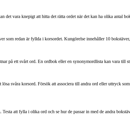
kan det vara knepigt att hitta det rätta ordet när det kan ha olika antal 
äver som redan är fyllda i korsordet. Kungörelse innehåller 10 bokstäver, v
tnar på ett svårt ord. En ordbok eller en synonymordlista kan vara till s
t lösa svåra korsord. Försök att associera till andra ord eller uttryck so
Testa att fylla i olika ord och se hur de passar in med de andra bokstäv