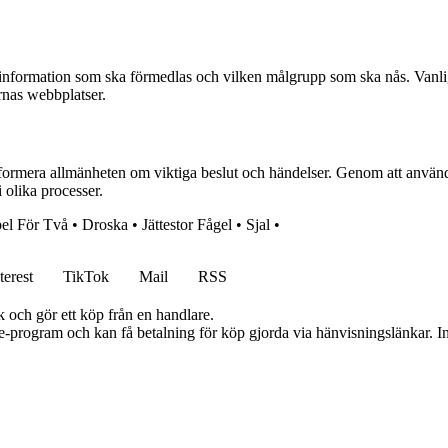
 information som ska förmedlas och vilken målgrupp som ska nås. Vanlig
ernas webbplatser.
t informera allmänheten om viktiga beslut och händelser. Genom att använ
i olika processer.
el För Två
•
Droska
•
Jättestor Fågel
•
Sjal
•
terest
TikTok
Mail
RSS
k och gör ett köp från en handlare.
te-program och kan få betalning för köp gjorda via hänvisningslänkar. Inn