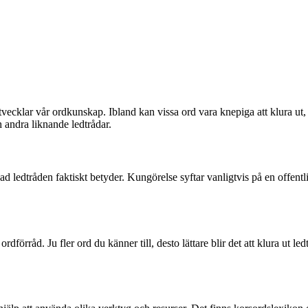
tvecklar vår ordkunskap. Ibland kan vissa ord vara knepiga att klura ut
 andra liknande ledtrådar.
tå vad ledtråden faktiskt betyder. Kungörelse syftar vanligtvis på en offe
itt ordförråd. Ju fler ord du känner till, desto lättare blir det att klura u