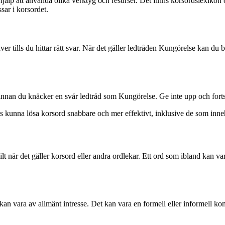
hjälp att använda olika verktyg och resurser. Det finns korsordslexikon o
ar i korsordet.
ver tills du hittar rätt svar. När det gäller ledtråden Kungörelse kan du
 innan du knäcker en svår ledtråd som Kungörelse. Ge inte upp och fortsä
s kunna lösa korsord snabbare och mer effektivt, inklusive de som inne
lt när det gäller korsord eller andra ordlekar. Ett ord som ibland kan va
kan vara av allmänt intresse. Det kan vara en formell eller informell 