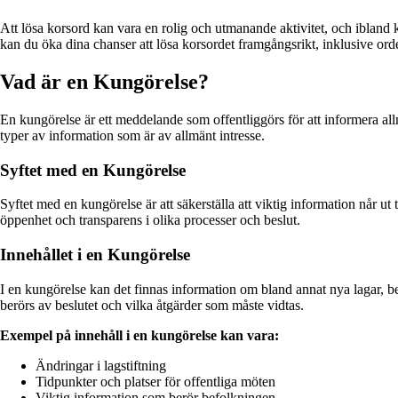
Att lösa korsord kan vara en rolig och utmanande aktivitet, och ibland ka
kan du öka dina chanser att lösa korsordet framgångsrikt, inklusive ord
Vad är en Kungörelse?
En kungörelse är ett meddelande som offentliggörs för att informera al
typer av information som är av allmänt intresse.
Syftet med en Kungörelse
Syftet med en kungörelse är att säkerställa att viktig information når u
öppenhet och transparens i olika processer och beslut.
Innehållet i en Kungörelse
I en kungörelse kan det finnas information om bland annat nya lagar, bes
berörs av beslutet och vilka åtgärder som måste vidtas.
Exempel på innehåll i en kungörelse kan vara:
Ändringar i lagstiftning
Tidpunkter och platser för offentliga möten
Viktig information som berör befolkningen