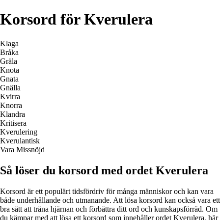
Korsord för Kverulera
Klaga
Bråka
Gräla
Knota
Gnata
Gnälla
Kvirra
Knorra
Klandra
Kritisera
Kverulering
Kverulantisk
Vara Missnöjd
Så löser du korsord med ordet Kverulera
Korsord är ett populärt tidsfördriv för många människor och kan vara
både underhållande och utmanande. Att lösa korsord kan också vara ett
bra sätt att träna hjärnan och förbättra ditt ord och kunskapsförråd. Om
du kämpar med att lösa ett korsord som innehåller ordet Kverulera, här