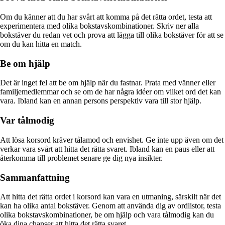
Om du känner att du har svårt att komma på det rätta ordet, testa att
experimentera med olika bokstavskombinationer. Skriv ner alla
bokstäver du redan vet och prova att lägga till olika bokstäver för att se
om du kan hitta en match.
Be om hjälp
Det är inget fel att be om hjälp när du fastnar. Prata med vänner eller
familjemedlemmar och se om de har några idéer om vilket ord det kan
vara. Ibland kan en annan persons perspektiv vara till stor hjälp.
Var tålmodig
Att lösa korsord kräver tålamod och envishet. Ge inte upp även om det
verkar vara svårt att hitta det rätta svaret. Ibland kan en paus eller att
återkomma till problemet senare ge dig nya insikter.
Sammanfattning
Att hitta det rätta ordet i korsord kan vara en utmaning, särskilt när det
kan ha olika antal bokstäver. Genom att använda dig av ordlistor, testa
olika bokstavskombinationer, be om hjälp och vara tålmodig kan du
öka dina chanser att hitta det rätta svaret.