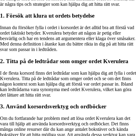
är några tips och strategier som kan hjälpa dig att hitta rätt svar.
1. Försök att klura ut ordets betydelse
Innan du försöker fylla i ordet i korsordet är det alltid bra att förstå vad
ordet faktiskt betyder. Kverulera betyder att någon är petig eller
besvärlig och har en tendens att argumentera eller klaga över småsaker.
Med denna definition i åtanke kan du bättre rikta in dig på att hitta rätt
svar som passar in i ledtråden.
2. Titta på de ledtrådar som omger ordet Kverulera
I de flesta korsord finns det ledtrådar som kan hjälpa dig att fylla i ordet
Kverulera. Titta på de ledtrådar som omger ordet och se om det finns
någon kontext som kan hjälpa dig att förstå var ordet passar in. Ibland
kan ledtrådarna vara synonyma med ordet Kverulera, vilket kan göra
det lättare att hitta rätt svar.
3. Använd korsordsverktyg och ordböcker
Om du fortfarande har problem med att lösa ordet Kverulera kan det
vara till hjälp att använda korsordsverktyg och ordböcker. Det finns
många online resurser där du kan ange antalet bokstäver och kända
bokstäver för att hitta möjliga svar. Att använda dessa verktyg kan vara