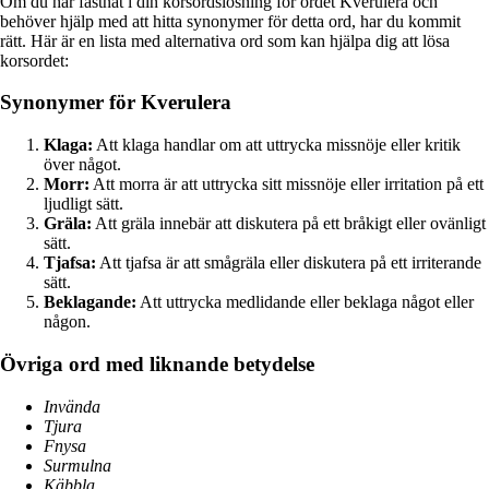
Om du har fastnat i din korsordslösning för ordet Kverulera och
behöver hjälp med att hitta synonymer för detta ord, har du kommit
rätt. Här är en lista med alternativa ord som kan hjälpa dig att lösa
korsordet:
Synonymer för Kverulera
Klaga:
Att klaga handlar om att uttrycka missnöje eller kritik
över något.
Morr:
Att morra är att uttrycka sitt missnöje eller irritation på ett
ljudligt sätt.
Gräla:
Att gräla innebär att diskutera på ett bråkigt eller ovänligt
sätt.
Tjafsa:
Att tjafsa är att smågräla eller diskutera på ett irriterande
sätt.
Beklagande:
Att uttrycka medlidande eller beklaga något eller
någon.
Övriga ord med liknande betydelse
Invända
Tjura
Fnysa
Surmulna
Käbbla