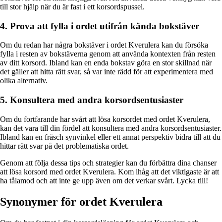
till stor hjälp när du är fast i ett korsordspussel.
4. Prova att fylla i ordet utifrån kända bokstäver
Om du redan har några bokstäver i ordet Kverulera kan du försöka
fylla i resten av bokstäverna genom att använda kontexten från resten
av ditt korsord. Ibland kan en enda bokstav göra en stor skillnad när
det gäller att hitta rätt svar, så var inte rädd för att experimentera med
olika alternativ.
5. Konsultera med andra korsordsentusiaster
Om du fortfarande har svårt att lösa korsordet med ordet Kverulera,
kan det vara till din fördel att konsultera med andra korsordsentusiaster.
Ibland kan en fräsch synvinkel eller ett annat perspektiv bidra till att du
hittar rätt svar på det problematiska ordet.
Genom att följa dessa tips och strategier kan du förbättra dina chanser
att lösa korsord med ordet Kverulera. Kom ihåg att det viktigaste är att
ha tålamod och att inte ge upp även om det verkar svårt. Lycka till!
Synonymer för ordet Kverulera