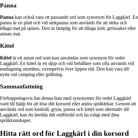
Panna
Panna
kan också vara ett passande ord som synonym för Laggkärl. En
panna är en platt och vid stekpanna som används för att steka och
tillaga mat på spisen. Den är lämplig för att tillaga kött, grönsaker eller
annan mat.
Kittel
Kittel
är ett annat ord som kan användas som synonym för ordet
Laggkärl. En kittel är en djup och vid behållare som ofta används vid
matlagning utomhus, exempelvis över öppen eld. Den kan vara till
nytta vid camping eller grillning.
Sammanfattning
Förhoppningsvis har denna lista med synonymer för ordet Laggkärl
varit till hjälp för att lösa ditt korsord eller andra språklekar. Genom att
använda ord som kastrull, gryta, panna och kittel som alternativ till
Laggkärl, kan du bredda ditt ordförråd och ha roligt med dina
språkkunskaper.
Hitta rätt ord för Laggkärl i din korsord