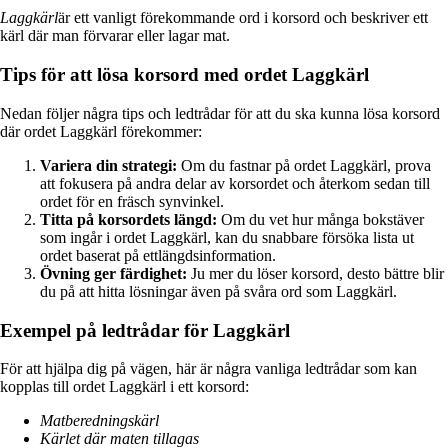
Laggkärl
är ett vanligt förekommande ord i korsord och beskriver ett
kärl där man förvarar eller lagar mat.
Tips för att lösa korsord med ordet Laggkärl
Nedan följer några tips och ledtrådar för att du ska kunna lösa korsord
där ordet Laggkärl förekommer:
Variera din strategi:
Om du fastnar på ordet Laggkärl, prova
att fokusera på andra delar av korsordet och återkom sedan till
ordet för en fräsch synvinkel.
Titta på korsordets längd:
Om du vet hur många bokstäver
som ingår i ordet Laggkärl, kan du snabbare försöka lista ut
ordet baserat på ettlängdsinformation.
Övning ger färdighet:
Ju mer du löser korsord, desto bättre blir
du på att hitta lösningar även på svåra ord som Laggkärl.
Exempel på ledtrådar för Laggkärl
För att hjälpa dig på vägen, här är några vanliga ledtrådar som kan
kopplas till ordet Laggkärl i ett korsord:
Matberedningskärl
Kärlet där maten tillagas