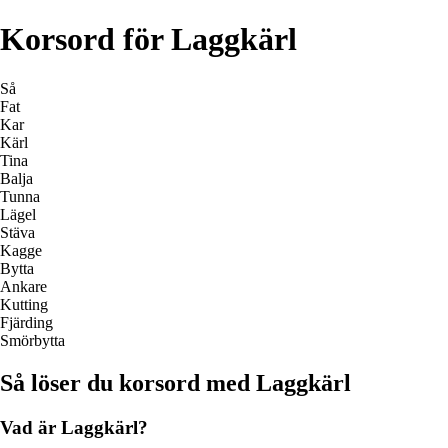
Korsord för Laggkärl
Så
Fat
Kar
Kärl
Tina
Balja
Tunna
Lägel
Stäva
Kagge
Bytta
Ankare
Kutting
Fjärding
Smörbytta
Så löser du korsord med Laggkärl
Vad är Laggkärl?