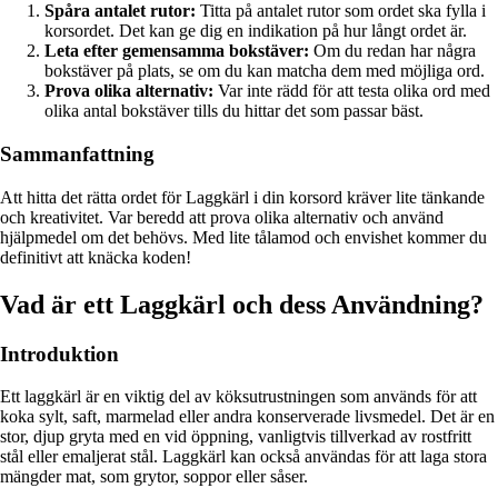
Spåra antalet rutor:
Titta på antalet rutor som ordet ska fylla i
korsordet. Det kan ge dig en indikation på hur långt ordet är.
Leta efter gemensamma bokstäver:
Om du redan har några
bokstäver på plats, se om du kan matcha dem med möjliga ord.
Prova olika alternativ:
Var inte rädd för att testa olika ord med
olika antal bokstäver tills du hittar det som passar bäst.
Sammanfattning
Att hitta det rätta ordet för Laggkärl i din korsord kräver lite tänkande
och kreativitet. Var beredd att prova olika alternativ och använd
hjälpmedel om det behövs. Med lite tålamod och envishet kommer du
definitivt att knäcka koden!
Vad är ett Laggkärl och dess Användning?
Introduktion
Ett laggkärl är en viktig del av köksutrustningen som används för att
koka sylt, saft, marmelad eller andra konserverade livsmedel. Det är en
stor, djup gryta med en vid öppning, vanligtvis tillverkad av rostfritt
stål eller emaljerat stål. Laggkärl kan också användas för att laga stora
mängder mat, som grytor, soppor eller såser.