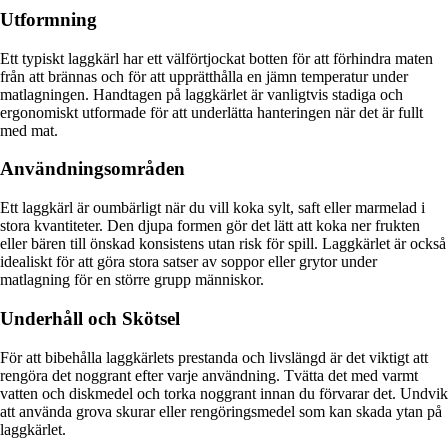
Utformning
Ett typiskt laggkärl har ett välförtjockat botten för att förhindra maten
från att brännas och för att upprätthålla en jämn temperatur under
matlagningen. Handtagen på laggkärlet är vanligtvis stadiga och
ergonomiskt utformade för att underlätta hanteringen när det är fullt
med mat.
Användningsområden
Ett laggkärl är oumbärligt när du vill koka sylt, saft eller marmelad i
stora kvantiteter. Den djupa formen gör det lätt att koka ner frukten
eller bären till önskad konsistens utan risk för spill. Laggkärlet är också
idealiskt för att göra stora satser av soppor eller grytor under
matlagning för en större grupp människor.
Underhåll och Skötsel
För att bibehålla laggkärlets prestanda och livslängd är det viktigt att
rengöra det noggrant efter varje användning. Tvätta det med varmt
vatten och diskmedel och torka noggrant innan du förvarar det. Undvik
att använda grova skurar eller rengöringsmedel som kan skada ytan på
laggkärlet.