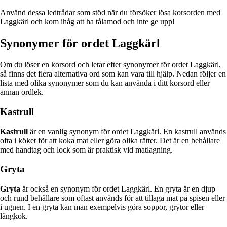
Använd dessa ledtrådar som stöd när du försöker lösa korsorden med
Laggkärl och kom ihåg att ha tålamod och inte ge upp!
Synonymer för ordet Laggkärl
Om du löser en korsord och letar efter synonymer för ordet Laggkärl,
så finns det flera alternativa ord som kan vara till hjälp. Nedan följer en
lista med olika synonymer som du kan använda i ditt korsord eller
annan ordlek.
Kastrull
Kastrull
är en vanlig synonym för ordet Laggkärl. En kastrull används
ofta i köket för att koka mat eller göra olika rätter. Det är en behållare
med handtag och lock som är praktisk vid matlagning.
Gryta
Gryta
är också en synonym för ordet Laggkärl. En gryta är en djup
och rund behållare som oftast används för att tillaga mat på spisen eller
i ugnen. I en gryta kan man exempelvis göra soppor, grytor eller
långkok.