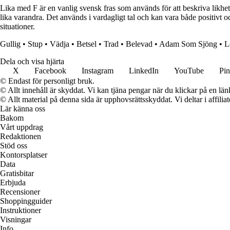
Lika med F är en vanlig svensk fras som används för att beskriva likheter
lika varandra. Det används i vardagligt tal och kan vara både positiv
situationer.
Gullig
•
Stup
•
Vädja
•
Betsel
•
Trad
•
Belevad
•
Adam Som Sjöng
•
L
Dela och visa hjärta
X
Facebook
Instagram
LinkedIn
YouTube
Pin
© Endast för personligt bruk.
© Allt innehåll är skyddat. Vi kan tjäna pengar när du klickar på en län
© Allt material på denna sida är upphovsrättsskyddat. Vi deltar i affilia
Lär känna oss
Bakom
Vårt uppdrag
Redaktionen
Stöd oss
Kontorsplatser
Data
Gratisbitar
Erbjuda
Recensioner
Shoppingguider
Instruktioner
Visningar
Info