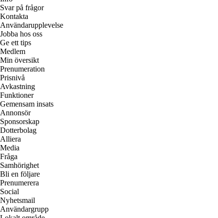
Svar på frågor
Kontakta
Användarupplevelse
Jobba hos oss
Ge ett tips
Medlem
Min översikt
Prenumeration
Prisnivå
Avkastning
Funktioner
Gemensam insats
Annonsör
Sponsorskap
Dotterbolag
Alliera
Media
Fråga
Samhörighet
Bli en följare
Prenumerera
Social
Nyhetsmail
Användargrupp
Lokalt område