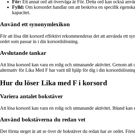
För:
Ett annat ord att överväga är För. Detta ord kan också använda
Fylld:
Om korsordet handlar om att beskriva en specifik egenskap e
kapacitet.
Använd ett synonymlexikon
För att lösa ditt korsord effektivt rekommenderas det att använda ett s
ordet som passar in i din korsordslösning.
Avslutande tankar
Att lösa korsord kan vara en rolig och utmanande aktivitet. Genom att u
alternativ för Lika Med F har varit till hjälp för dig i din korsordslösnin
Hur du löser Lika med F i korsord
Variera antalet bokstäver
Att lösa korsord kan vara en rolig och utmanande aktivitet. Ibland kan ett
Använd bokstäverna du redan vet
Det första steget är att se över de bokstäver du redan har av ordet. F