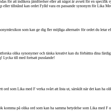
s för att indikera jämförelser eller att något är avsett för en specifik sy
ller tillstånd kan ordet Fylld vara en passande synonym för Lika Med F. 
ynonymlexikon som kan ge dig fler möjliga alternativ för ordet du letar 
tforska olika synonymer och tänka kreativt kan du förbättra dina färdig
g! Lycka till med fortsatt pusslande!
 ord som Lika med F verka svårt att lista ut, särskilt när det kan ha olika
örsök komma på olika ord som kan ha samma betydelse som Lika med F och