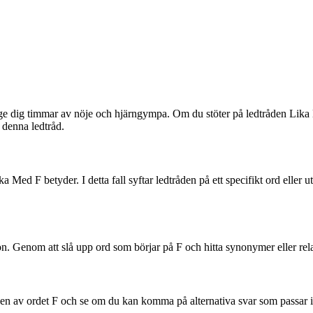
ge dig timmar av nöje och hjärngympa. Om du stöter på ledtråden Lika M
d denna ledtråd.
ka Med F betyder. I detta fall syftar ledtråden på ett specifikt ord eller
on. Genom att slå upp ord som börjar på F och hitta synonymer eller relate
ionen av ordet F och se om du kan komma på alternativa svar som passar i