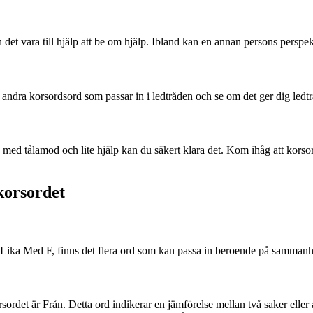
et vara till hjälp att be om hjälp. Ibland kan en annan persons perspek
i andra korsordsord som passar in i ledtråden och se om det ger dig ledtrå
d tålamod och lite hjälp kan du säkert klara det. Kom ihåg att korsord
korsordet
t Lika Med F, finns det flera ord som kan passa in beroende på sammanha
ordet är Från. Detta ord indikerar en jämförelse mellan två saker eller a