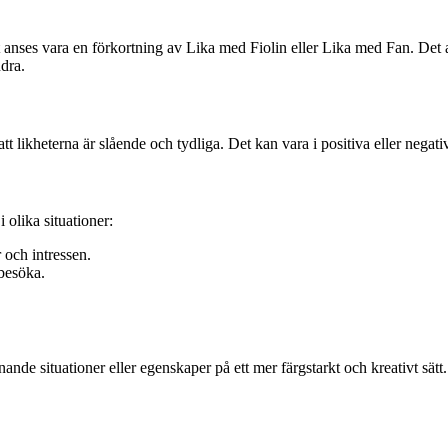
 anses vara en förkortning av Lika med Fiolin eller Lika med Fan. Det an
ndra.
å att likheterna är slående och tydliga. Det kan vara i positiva eller 
olika situationer:
och intressen.
besöka.
knande situationer eller egenskaper på ett mer färgstarkt och kreativt sä