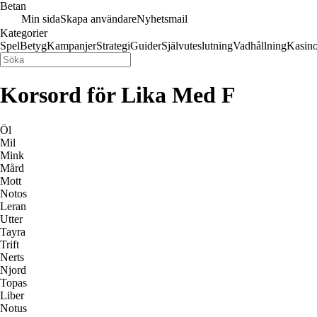
Betan
Min sida
Skapa användare
Nyhetsmail
Kategorier
Spel
Betyg
Kampanjer
Strategi
Guider
Självuteslutning
Vadhållning
Kasin
Korsord för Lika Med F
Öl
Mil
Mink
Mård
Mott
Notos
Leran
Utter
Tayra
Trift
Nerts
Njord
Topas
Liber
Notus