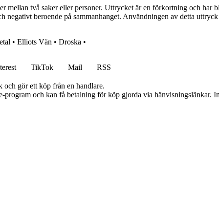
 mellan två saker eller personer. Uttrycket är en förkortning och har bliv
t och negativt beroende på sammanhanget. Användningen av detta uttryck
etal
•
Elliots Vän
•
Droska
•
terest
TikTok
Mail
RSS
k och gör ett köp från en handlare.
te-program och kan få betalning för köp gjorda via hänvisningslänkar. Inn