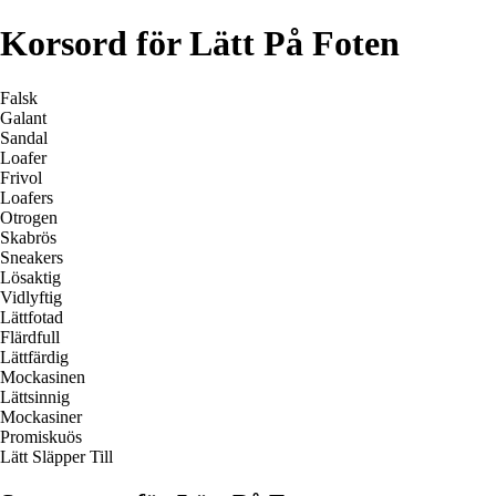
Korsord för Lätt På Foten
Falsk
Galant
Sandal
Loafer
Frivol
Loafers
Otrogen
Skabrös
Sneakers
Lösaktig
Vidlyftig
Lättfotad
Flärdfull
Lättfärdig
Mockasinen
Lättsinnig
Mockasiner
Promiskuös
Lätt Släpper Till