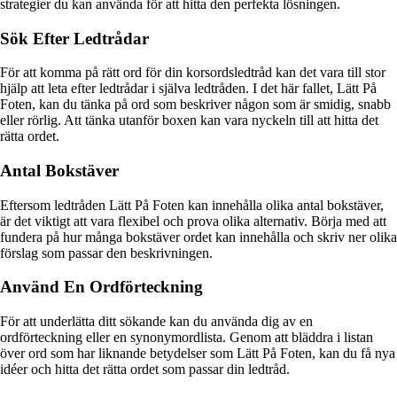
strategier du kan använda för att hitta den perfekta lösningen.
Sök Efter Ledtrådar
För att komma på rätt ord för din korsordsledtråd kan det vara till stor
hjälp att leta efter ledtrådar i själva ledtråden. I det här fallet, Lätt På
Foten, kan du tänka på ord som beskriver någon som är smidig, snabb
eller rörlig. Att tänka utanför boxen kan vara nyckeln till att hitta det
rätta ordet.
Antal Bokstäver
Eftersom ledtråden Lätt På Foten kan innehålla olika antal bokstäver,
är det viktigt att vara flexibel och prova olika alternativ. Börja med att
fundera på hur många bokstäver ordet kan innehålla och skriv ner olika
förslag som passar den beskrivningen.
Använd En Ordförteckning
För att underlätta ditt sökande kan du använda dig av en
ordförteckning eller en synonymordlista. Genom att bläddra i listan
över ord som har liknande betydelser som Lätt På Foten, kan du få nya
idéer och hitta det rätta ordet som passar din ledtråd.