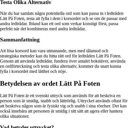
Testa Olika Alternativ
När du har samlats några potentiella ord som kan passa in i ledtråden
Lätt På Foten, testa att fylla i dem i korsordet och se om de passar med
andra ledtrådar. Ibland kan ett ord som verkar konstigt först, passa
perfekt när det kombineras med andra ledtrådar.
Sammanfattning
Att lösa korsord kan vara utmanande, men med tålamod och
strategiska metoder kan du hitta rätt ord för ledtråden Lätt På Foten.
Genom att använda ledtrådar, fundera över antalet bokstäver, använda
en ordförteckning och testa olika alternativ, kommer du snart kunna
fylla i korsordet med lätthet och nöje.
Betydelsen av ordet Lätt På Foten
Lätt På Foten är ett svenskt uttryck som används för att beskriva en
person som är smidig, snabb och lättrörlig. Uttrycket används oftast för
att beskriva någon som är fysiskt vig och snabb i sina rörelser. Det kan
också innebära att personen är smidig i sitt sätt att agera eller hantera
olika situationer.
Vad betyder uttrycket?