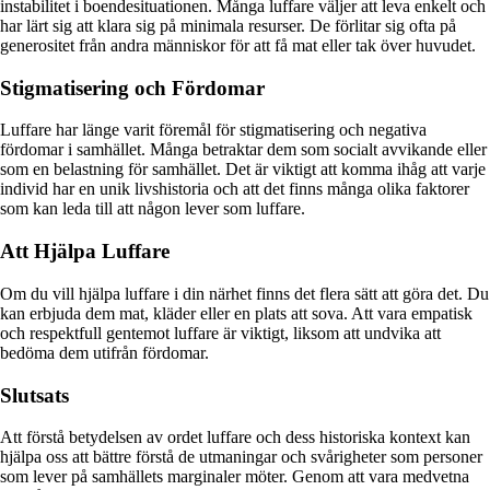
instabilitet i boendesituationen. Många luffare väljer att leva enkelt och
har lärt sig att klara sig på minimala resurser. De förlitar sig ofta på
generositet från andra människor för att få mat eller tak över huvudet.
Stigmatisering och Fördomar
Luffare har länge varit föremål för stigmatisering och negativa
fördomar i samhället. Många betraktar dem som socialt avvikande eller
som en belastning för samhället. Det är viktigt att komma ihåg att varje
individ har en unik livshistoria och att det finns många olika faktorer
som kan leda till att någon lever som luffare.
Att Hjälpa Luffare
Om du vill hjälpa luffare i din närhet finns det flera sätt att göra det. Du
kan erbjuda dem mat, kläder eller en plats att sova. Att vara empatisk
och respektfull gentemot luffare är viktigt, liksom att undvika att
bedöma dem utifrån fördomar.
Slutsats
Att förstå betydelsen av ordet luffare och dess historiska kontext kan
hjälpa oss att bättre förstå de utmaningar och svårigheter som personer
som lever på samhällets marginaler möter. Genom att vara medvetna