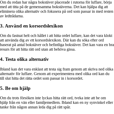
Om du redan har några bokstäver placerade i rutorna för luffare, börja
med att titta på de gemensamma bokstäverna. Det kan hjälpa dig att
eliminera olika alternativ och fokusera på ord som passar in med resten
av ledtrådarna.
3. Använd en korsordslexikon
Om du fastnat helt och hållet i att hitta ordet luffare, kan det vara klokt
att använda dig av ett korsordslexikon. Där kan du söka efter ord
baserat på antal bokstäver och befintliga bokstäver. Det kan vara en bra
resurs för att hitta rätt ord utan att behöva gissa.
4. Testa olika alternativ
Ibland kan det vara enklast att testa sig fram genom att skriva ned olika
alternativ för luffare. Genom att experimentera med olika ord kan du
till slut hitta det rätta ordet som passar in i korsordet.
5. Be om hjälp
Om du trots försöken inte lyckas hitta rätt ord, tveka inte att be om
hjälp från en vän eller familjemedlem. Ibland kan en ny synvinkel eller
tanke från någon annan leda dig på rätt spår.