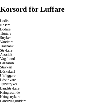
Korsord för Luffare
Lodis
Nasare
Lodare
Tiggare
Stryker
Vandrare
Trashank
Strykare
Asocialt
Vagabond
Lazzaron
Stavkarl
Löskekarl
Uteliggare
Lösdrivare
Tjuvstryker
Landstrykare
Kringresande
Kringstrykare
Landsvägsriddare