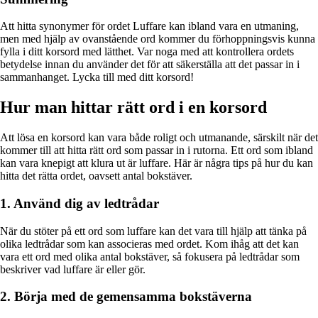
Att hitta synonymer för ordet Luffare kan ibland vara en utmaning,
men med hjälp av ovanstående ord kommer du förhoppningsvis kunna
fylla i ditt korsord med lätthet. Var noga med att kontrollera ordets
betydelse innan du använder det för att säkerställa att det passar in i
sammanhanget. Lycka till med ditt korsord!
Hur man hittar rätt ord i en korsord
Att lösa en korsord kan vara både roligt och utmanande, särskilt när det
kommer till att hitta rätt ord som passar in i rutorna. Ett ord som ibland
kan vara knepigt att klura ut är luffare. Här är några tips på hur du kan
hitta det rätta ordet, oavsett antal bokstäver.
1. Använd dig av ledtrådar
När du stöter på ett ord som luffare kan det vara till hjälp att tänka på
olika ledtrådar som kan associeras med ordet. Kom ihåg att det kan
vara ett ord med olika antal bokstäver, så fokusera på ledtrådar som
beskriver vad luffare är eller gör.
2. Börja med de gemensamma bokstäverna