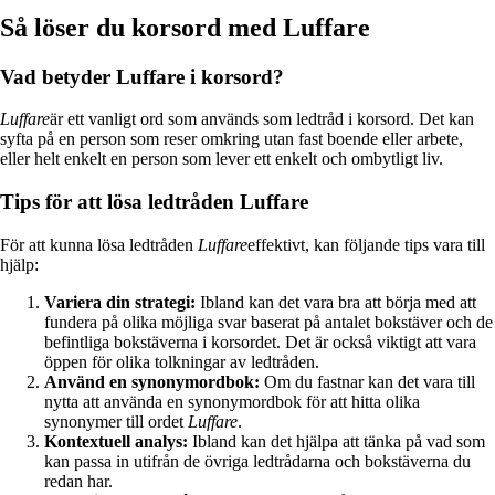
Så löser du korsord med Luffare
Vad betyder Luffare i korsord?
Luffare
är ett vanligt ord som används som ledtråd i korsord. Det kan
syfta på en person som reser omkring utan fast boende eller arbete,
eller helt enkelt en person som lever ett enkelt och ombytligt liv.
Tips för att lösa ledtråden Luffare
För att kunna lösa ledtråden
Luffare
effektivt, kan följande tips vara till
hjälp:
Variera din strategi:
Ibland kan det vara bra att börja med att
fundera på olika möjliga svar baserat på antalet bokstäver och de
befintliga bokstäverna i korsordet. Det är också viktigt att vara
öppen för olika tolkningar av ledtråden.
Använd en synonymordbok:
Om du fastnar kan det vara till
nytta att använda en synonymordbok för att hitta olika
synonymer till ordet
Luffare
.
Kontextuell analys:
Ibland kan det hjälpa att tänka på vad som
kan passa in utifrån de övriga ledtrådarna och bokstäverna du
redan har.