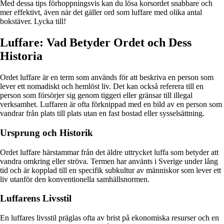
Med dessa tips förhoppningsvis kan du lösa korsordet snabbare och
mer effektivt, även när det gäller ord som luffare med olika antal
bokstäver. Lycka till!
Luffare: Vad Betyder Ordet och Dess
Historia
Ordet luffare är en term som används för att beskriva en person som
lever ett nomadiskt och hemlöst liv. Det kan också referera till en
person som försörjer sig genom tiggeri eller gränsar till illegal
verksamhet. Luffaren är ofta förknippad med en bild av en person som
vandrar från plats till plats utan en fast bostad eller sysselsättning.
Ursprung och Historik
Ordet luffare härstammar från det äldre uttrycket luffa som betyder att
vandra omkring eller ströva. Termen har använts i Sverige under lång
tid och är kopplad till en specifik subkultur av människor som lever ett
liv utanför den konventionella samhällsnormen.
Luffarens Livsstil
En luffares livsstil präglas ofta av brist på ekonomiska resurser och en