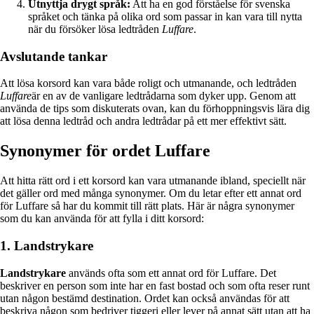
Utnyttja drygt språk:
Att ha en god förståelse för svenska
språket och tänka på olika ord som passar in kan vara till nytta
när du försöker lösa ledtråden
Luffare
.
Avslutande tankar
Att lösa korsord kan vara både roligt och utmanande, och ledtråden
Luffare
är en av de vanligare ledtrådarna som dyker upp. Genom att
använda de tips som diskuterats ovan, kan du förhoppningsvis lära dig
att lösa denna ledtråd och andra ledtrådar på ett mer effektivt sätt.
Synonymer för ordet Luffare
Att hitta rätt ord i ett korsord kan vara utmanande ibland, speciellt när
det gäller ord med många synonymer. Om du letar efter ett annat ord
för Luffare så har du kommit till rätt plats. Här är några synonymer
som du kan använda för att fylla i ditt korsord:
1. Landstrykare
Landstrykare
används ofta som ett annat ord för Luffare. Det
beskriver en person som inte har en fast bostad och som ofta reser runt
utan någon bestämd destination. Ordet kan också användas för att
beskriva någon som bedriver tiggeri eller lever på annat sätt utan att ha