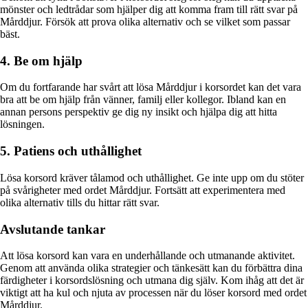
mönster och ledtrådar som hjälper dig att komma fram till rätt svar på
Mårddjur. Försök att prova olika alternativ och se vilket som passar
bäst.
4. Be om hjälp
Om du fortfarande har svårt att lösa Mårddjur i korsordet kan det vara
bra att be om hjälp från vänner, familj eller kollegor. Ibland kan en
annan persons perspektiv ge dig ny insikt och hjälpa dig att hitta
lösningen.
5. Patiens och uthållighet
Lösa korsord kräver tålamod och uthållighet. Ge inte upp om du stöter
på svårigheter med ordet Mårddjur. Fortsätt att experimentera med
olika alternativ tills du hittar rätt svar.
Avslutande tankar
Att lösa korsord kan vara en underhållande och utmanande aktivitet.
Genom att använda olika strategier och tänkesätt kan du förbättra dina
färdigheter i korsordslösning och utmana dig själv. Kom ihåg att det är
viktigt att ha kul och njuta av processen när du löser korsord med ordet
Mårddjur.