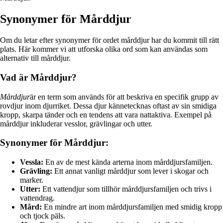
Synonymer för Mårddjur
Om du letar efter synonymer för ordet mårddjur har du kommit till rätt
plats. Här kommer vi att utforska olika ord som kan användas som
alternativ till mårddjur.
Vad är Mårddjur?
Mårddjur
är en term som används för att beskriva en specifik grupp av
rovdjur inom djurriket. Dessa djur kännetecknas oftast av sin smidiga
kropp, skarpa tänder och en tendens att vara nattaktiva. Exempel på
mårddjur inkluderar vesslor, grävlingar och utter.
Synonymer för Mårddjur:
Vessla:
En av de mest kända arterna inom mårddjursfamiljen.
Grävling:
Ett annat vanligt mårddjur som lever i skogar och
marker.
Utter:
Ett vattendjur som tillhör mårddjursfamiljen och trivs i
vattendrag.
Mård:
En mindre art inom mårddjursfamiljen med smidig kropp
och tjock päls.