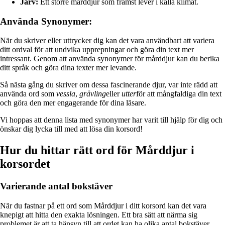
Järv:
Ett större mårddjur som främst lever i kalla klimat.
Använda Synonymer:
När du skriver eller uttrycker dig kan det vara användbart att variera
ditt ordval för att undvika upprepningar och göra din text mer
intressant. Genom att använda synonymer för mårddjur kan du berika
ditt språk och göra dina texter mer levande.
Så nästa gång du skriver om dessa fascinerande djur, var inte rädd att
använda ord som
vessla
,
grävling
eller
utter
för att mångfaldiga din text
och göra den mer engagerande för dina läsare.
Vi hoppas att denna lista med synonymer har varit till hjälp för dig och
önskar dig lycka till med att lösa din korsord!
Hur du hittar rätt ord för Mårddjur i
korsordet
Varierande antal bokstäver
När du fastnar på ett ord som Mårddjur i ditt korsord kan det vara
knepigt att hitta den exakta lösningen. Ett bra sätt att närma sig
problemet är att ta hänsyn till att ordet kan ha olika antal bokstäver,