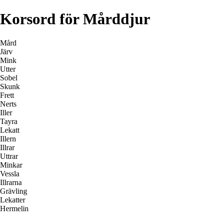
Korsord för Mårddjur
Mård
Järv
Mink
Utter
Sobel
Skunk
Frett
Nerts
Iller
Tayra
Lekatt
Illern
Illrar
Uttrar
Minkar
Vessla
Illrarna
Grävling
Lekatter
Hermelin