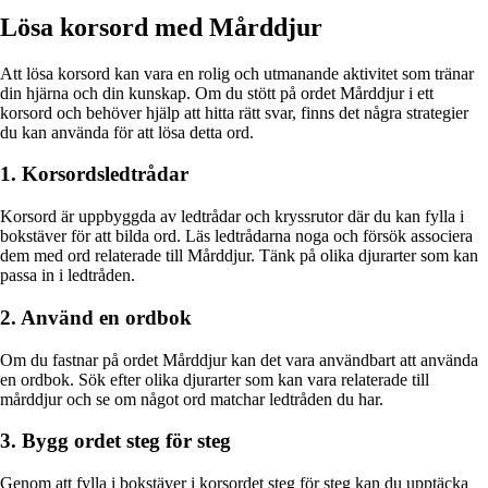
Lösa korsord med Mårddjur
Att lösa korsord kan vara en rolig och utmanande aktivitet som tränar
din hjärna och din kunskap. Om du stött på ordet Mårddjur i ett
korsord och behöver hjälp att hitta rätt svar, finns det några strategier
du kan använda för att lösa detta ord.
1. Korsordsledtrådar
Korsord är uppbyggda av ledtrådar och kryssrutor där du kan fylla i
bokstäver för att bilda ord. Läs ledtrådarna noga och försök associera
dem med ord relaterade till Mårddjur. Tänk på olika djurarter som kan
passa in i ledtråden.
2. Använd en ordbok
Om du fastnar på ordet Mårddjur kan det vara användbart att använda
en ordbok. Sök efter olika djurarter som kan vara relaterade till
mårddjur och se om något ord matchar ledtråden du har.
3. Bygg ordet steg för steg
Genom att fylla i bokstäver i korsordet steg för steg kan du upptäcka