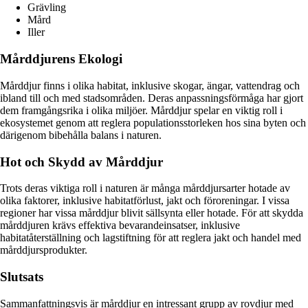
Grävling
Mård
Iller
Mårddjurens Ekologi
Mårddjur finns i olika habitat, inklusive skogar, ängar, vattendrag och
ibland till och med stadsområden. Deras anpassningsförmåga har gjort
dem framgångsrika i olika miljöer. Mårddjur spelar en viktig roll i
ekosystemet genom att reglera populationsstorleken hos sina byten och
därigenom bibehålla balans i naturen.
Hot och Skydd av Mårddjur
Trots deras viktiga roll i naturen är många mårddjursarter hotade av
olika faktorer, inklusive habitatförlust, jakt och föroreningar. I vissa
regioner har vissa mårddjur blivit sällsynta eller hotade. För att skydda
mårddjuren krävs effektiva bevarandeinsatser, inklusive
habitatåterställning och lagstiftning för att reglera jakt och handel med
mårddjursprodukter.
Slutsats
Sammanfattningsvis är mårddjur en intressant grupp av rovdjur med