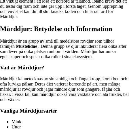
Ett viktigt element i att lösa ett korsord är tålamod. Ibland krävs det att
du testar dig fram och inte ger upp i första taget. Genom upprepning
och envishet kan du till slut knäcka koden och hitta rätt ord för
Mårddjur.
Mårddjur: Betydelse och Information
Mårddjur är en grupp av små till medelstora rovdjur som tillhör
familjen
Mustelidae
. Denna grupp av djur inkluderar flera olika arter
som lever på olika platser runt om i världen. Mårddjur har unika
egenskaper och spelar olika roller i sina ekosystem.
Vad är Mårddjur?
Mårddjur kännetecknas av sin smidiga och långa kropp, korta ben och
ofta lurviga pälsar. Deras diet varierar beroende på art, men många
mårddjur är rovdjur och jagar mindre djur som gnagare, fåglar och
fiskar. I vissa fall kan mårddjur också vara växtätare och äta frukter, bär
och växter.
Vanliga Mårddjursarter
Mink
Utter