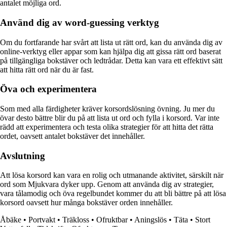
antalet möjliga ord.
Använd dig av word-guessing verktyg
Om du fortfarande har svårt att lista ut rätt ord, kan du använda dig av
online-verktyg eller appar som kan hjälpa dig att gissa rätt ord baserat
på tillgängliga bokstäver och ledtrådar. Detta kan vara ett effektivt sätt
att hitta rätt ord när du är fast.
Öva och experimentera
Som med alla färdigheter kräver korsordslösning övning. Ju mer du
övar desto bättre blir du på att lista ut ord och fylla i korsord. Var inte
rädd att experimentera och testa olika strategier för att hitta det rätta
ordet, oavsett antalet bokstäver det innehåller.
Avslutning
Att lösa korsord kan vara en rolig och utmanande aktivitet, särskilt när
ord som Mjukvara dyker upp. Genom att använda dig av strategier,
vara tålamodig och öva regelbundet kommer du att bli bättre på att lösa
korsord oavsett hur många bokstäver orden innehåller.
Åbäke
•
Portvakt
•
Träkloss
•
Ofruktbar
•
Aningslös
•
Täta
•
Stort