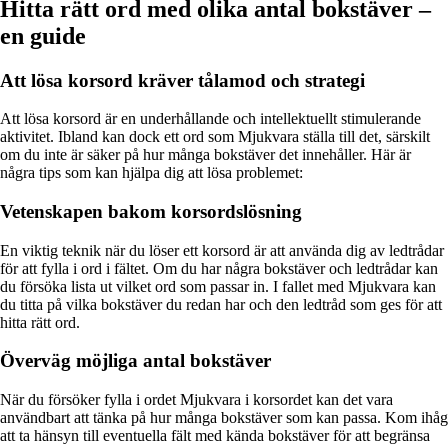
Hitta rätt ord med olika antal bokstäver –
en guide
Att lösa korsord kräver tålamod och strategi
Att lösa korsord är en underhållande och intellektuellt stimulerande
aktivitet. Ibland kan dock ett ord som Mjukvara ställa till det, särskilt
om du inte är säker på hur många bokstäver det innehåller. Här är
några tips som kan hjälpa dig att lösa problemet:
Vetenskapen bakom korsordslösning
En viktig teknik när du löser ett korsord är att använda dig av ledtrådar
för att fylla i ord i fältet. Om du har några bokstäver och ledtrådar kan
du försöka lista ut vilket ord som passar in. I fallet med Mjukvara kan
du titta på vilka bokstäver du redan har och den ledtråd som ges för att
hitta rätt ord.
Överväg möjliga antal bokstäver
När du försöker fylla i ordet Mjukvara i korsordet kan det vara
användbart att tänka på hur många bokstäver som kan passa. Kom ihåg
att ta hänsyn till eventuella fält med kända bokstäver för att begränsa