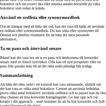
bokstäver och successivt öka eller minska antalet beroende på vilka
bokstäver som redan är kända.
Använd en ordlista eller synonymordbok
Om du kämpar med att hitta rätt ord, kan det vara till hjälp att använda
en ordlista eller synonymordbok. Du kan söka efter synonymer till
Ömsint och jämföra resultaten för att hitta det mest passande
alternativet.
Ta en paus och återvänd senare
Ibland kan det vara bra att ta en paus och återkomma till korsordet
senare med en fräsch synvinkel. Ofta kan ett nytt perspektiv eller en
paus från pusslet leda till att det rätta ordet plötsligt blir tydligt.
Sammanfattning
Att hitta det rätta ordet i ett korsord kan vara utmanande, särskilt när
det kan vara av olika antal bokstäver. Genom att använda ledtrådar,
prova olika antal bokstäver, använda ordlistor och ta pauser kan du öka
dina chanser att lösa korsordet framgångsrikt. Ge inte upp och var
kreativ i din approach – snart kommer du att ha löst korsordet och fyllt
i ordet Ömsint på rätt plats!