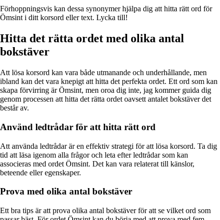
Förhoppningsvis kan dessa synonymer hjälpa dig att hitta rätt ord för
Ömsint i ditt korsord eller text. Lycka till!
Hitta det rätta ordet med olika antal
bokstäver
Att lösa korsord kan vara både utmanande och underhållande, men
ibland kan det vara knepigt att hitta det perfekta ordet. Ett ord som kan
skapa förvirring är Ömsint, men oroa dig inte, jag kommer guida dig
genom processen att hitta det rätta ordet oavsett antalet bokstäver det
består av.
Använd ledtrådar för att hitta rätt ord
Att använda ledtrådar är en effektiv strategi för att lösa korsord. Ta dig
tid att läsa igenom alla frågor och leta efter ledtrådar som kan
associeras med ordet Ömsint. Det kan vara relaterat till känslor,
beteende eller egenskaper.
Prova med olika antal bokstäver
Ett bra tips är att prova olika antal bokstäver för att se vilket ord som
passar bäst. För ordet Ömsint kan du börja med att prova med fem