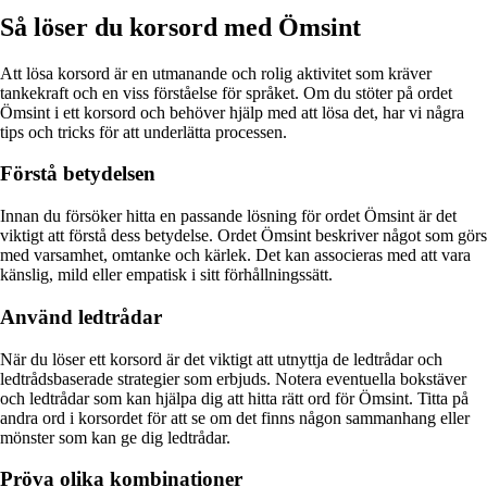
Så löser du korsord med Ömsint
Att lösa korsord är en utmanande och rolig aktivitet som kräver
tankekraft och en viss förståelse för språket. Om du stöter på ordet
Ömsint i ett korsord och behöver hjälp med att lösa det, har vi några
tips och tricks för att underlätta processen.
Förstå betydelsen
Innan du försöker hitta en passande lösning för ordet Ömsint är det
viktigt att förstå dess betydelse. Ordet Ömsint beskriver något som görs
med varsamhet, omtanke och kärlek. Det kan associeras med att vara
känslig, mild eller empatisk i sitt förhållningssätt.
Använd ledtrådar
När du löser ett korsord är det viktigt att utnyttja de ledtrådar och
ledtrådsbaserade strategier som erbjuds. Notera eventuella bokstäver
och ledtrådar som kan hjälpa dig att hitta rätt ord för Ömsint. Titta på
andra ord i korsordet för att se om det finns någon sammanhang eller
mönster som kan ge dig ledtrådar.
Pröva olika kombinationer