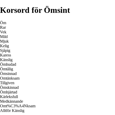
Korsord för Ömsint
Öm
Rar
Vek
Mild
Mjuk
Kelig
Sjåpig
Karess
Känslig
Ömhudad
Ömtålig
Ömsinnad
Omtänksam
Tillgiven
Ömskinnad
Ömhjärtad
Kärleksfull
Medkännande
Omt%C3%A4Nksam
Alltför Känslig