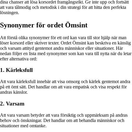
dina chanser att lösa korsordet framgångsrikt. Ge inte upp och fortsätt
att vara tålmodig och metodisk i din strategi för att hitta den perfekta
lösningen.
Synonymer för ordet Ömsint
Att förstå olika synonymer för ett ord kan vara till stor hjälp när man
löser korsord eller skriver texter. Ordet Ömsint kan beskriva en känslig
och varsam attityd gentemot andra människor eller situationer. Här
nedan följer en lista med synonymer som kan vara till nytta när du letar
efter alternativa ord:
1. Kärleksfull
Att vara kärleksfull innebär att visa omsorg och kärlek gentemot andra
på ett ömt sätt. Det handlar om att vara empatisk och visa respekt för
andras känslor.
2. Varsam
Att vara varsam betyder att vara försiktig och uppmärksam på andras
behov och önskningar. Det handlar om att behandla människor och
situationer med omtanke.