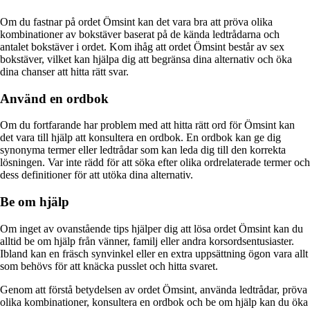
Om du fastnar på ordet Ömsint kan det vara bra att pröva olika
kombinationer av bokstäver baserat på de kända ledtrådarna och
antalet bokstäver i ordet. Kom ihåg att ordet Ömsint består av sex
bokstäver, vilket kan hjälpa dig att begränsa dina alternativ och öka
dina chanser att hitta rätt svar.
Använd en ordbok
Om du fortfarande har problem med att hitta rätt ord för Ömsint kan
det vara till hjälp att konsultera en ordbok. En ordbok kan ge dig
synonyma termer eller ledtrådar som kan leda dig till den korrekta
lösningen. Var inte rädd för att söka efter olika ordrelaterade termer och
dess definitioner för att utöka dina alternativ.
Be om hjälp
Om inget av ovanstående tips hjälper dig att lösa ordet Ömsint kan du
alltid be om hjälp från vänner, familj eller andra korsordsentusiaster.
Ibland kan en fräsch synvinkel eller en extra uppsättning ögon vara allt
som behövs för att knäcka pusslet och hitta svaret.
Genom att förstå betydelsen av ordet Ömsint, använda ledtrådar, pröva
olika kombinationer, konsultera en ordbok och be om hjälp kan du öka