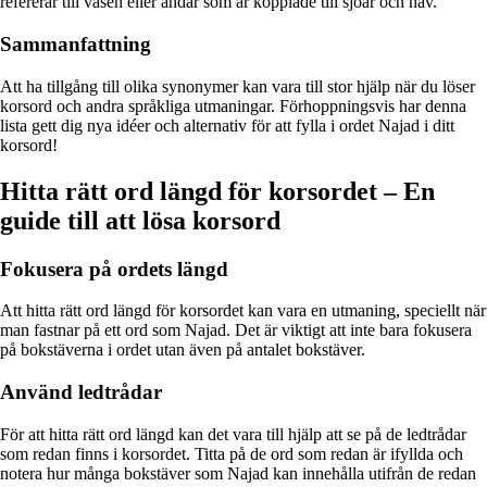
refererar till väsen eller andar som är kopplade till sjöar och hav.
Sammanfattning
Att ha tillgång till olika synonymer kan vara till stor hjälp när du löser
korsord och andra språkliga utmaningar. Förhoppningsvis har denna
lista gett dig nya idéer och alternativ för att fylla i ordet Najad i ditt
korsord!
Hitta rätt ord längd för korsordet – En
guide till att lösa korsord
Fokusera på ordets längd
Att hitta rätt ord längd för korsordet kan vara en utmaning, speciellt när
man fastnar på ett ord som Najad. Det är viktigt att inte bara fokusera
på bokstäverna i ordet utan även på antalet bokstäver.
Använd ledtrådar
För att hitta rätt ord längd kan det vara till hjälp att se på de ledtrådar
som redan finns i korsordet. Titta på de ord som redan är ifyllda och
notera hur många bokstäver som Najad kan innehålla utifrån de redan