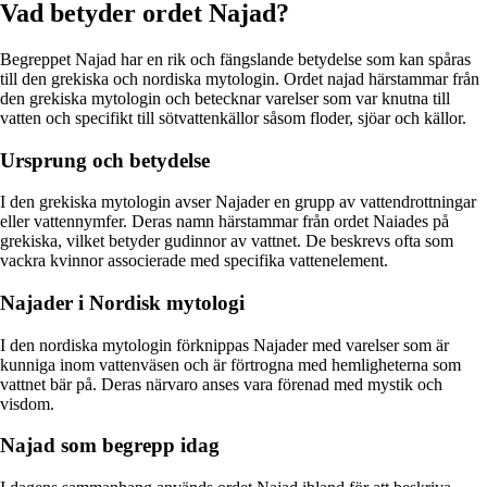
Vad betyder ordet Najad?
Begreppet Najad har en rik och fängslande betydelse som kan spåras
till den grekiska och nordiska mytologin. Ordet najad härstammar från
den grekiska mytologin och betecknar varelser som var knutna till
vatten och specifikt till sötvattenkällor såsom floder, sjöar och källor.
Ursprung och betydelse
I den grekiska mytologin avser Najader en grupp av vattendrottningar
eller vattennymfer. Deras namn härstammar från ordet Naiades på
grekiska, vilket betyder gudinnor av vattnet. De beskrevs ofta som
vackra kvinnor associerade med specifika vattenelement.
Najader i Nordisk mytologi
I den nordiska mytologin förknippas Najader med varelser som är
kunniga inom vattenväsen och är förtrogna med hemligheterna som
vattnet bär på. Deras närvaro anses vara förenad med mystik och
visdom.
Najad som begrepp idag