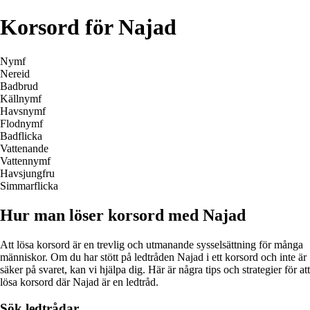
Korsord för Najad
Nymf
Nereid
Badbrud
Källnymf
Havsnymf
Flodnymf
Badflicka
Vattenande
Vattennymf
Havsjungfru
Simmarflicka
Hur man löser korsord med Najad
Att lösa korsord är en trevlig och utmanande sysselsättning för många
människor. Om du har stött på ledtråden Najad i ett korsord och inte är
säker på svaret, kan vi hjälpa dig. Här är några tips och strategier för att
lösa korsord där Najad är en ledtråd.
Sök ledtrådar