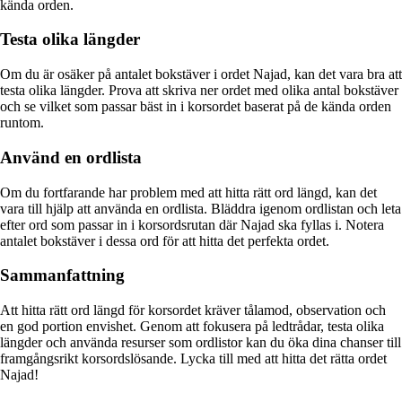
kända orden.
Testa olika längder
Om du är osäker på antalet bokstäver i ordet Najad, kan det vara bra att
testa olika längder. Prova att skriva ner ordet med olika antal bokstäver
och se vilket som passar bäst in i korsordet baserat på de kända orden
runtom.
Använd en ordlista
Om du fortfarande har problem med att hitta rätt ord längd, kan det
vara till hjälp att använda en ordlista. Bläddra igenom ordlistan och leta
efter ord som passar in i korsordsrutan där Najad ska fyllas i. Notera
antalet bokstäver i dessa ord för att hitta det perfekta ordet.
Sammanfattning
Att hitta rätt ord längd för korsordet kräver tålamod, observation och
en god portion envishet. Genom att fokusera på ledtrådar, testa olika
längder och använda resurser som ordlistor kan du öka dina chanser till
framgångsrikt korsordslösande. Lycka till med att hitta det rätta ordet
Najad!