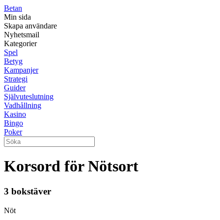
Betan
Min sida
Skapa användare
Nyhetsmail
Kategorier
Spel
Betyg
Kampanjer
Strategi
Guider
Självuteslutning
Vadhållning
Kasino
Bingo
Poker
Korsord för Nötsort
3 bokstäver
Nöt