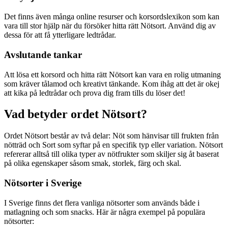
Det finns även många online resurser och korsordslexikon som kan
vara till stor hjälp när du försöker hitta rätt Nötsort. Använd dig av
dessa för att få ytterligare ledtrådar.
Avslutande tankar
Att lösa ett korsord och hitta rätt Nötsort kan vara en rolig utmaning
som kräver tålamod och kreativt tänkande. Kom ihåg att det är okej
att kika på ledtrådar och prova dig fram tills du löser det!
Vad betyder ordet Nötsort?
Ordet Nötsort består av två delar: Nöt som hänvisar till frukten från
nötträd och Sort som syftar på en specifik typ eller variation. Nötsort
refererar alltså till olika typer av nötfrukter som skiljer sig åt baserat
på olika egenskaper såsom smak, storlek, färg och skal.
Nötsorter i Sverige
I Sverige finns det flera vanliga nötsorter som används både i
matlagning och som snacks. Här är några exempel på populära
nötsorter: