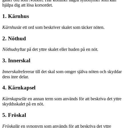
hjälpa dig att lösa korsordet.
1. Kärnhus
Kärnhus
är ett ord som beskriver skalet som täcker nöten.
2. Nöthud
Nöthud
syftar på det yttre skalet eller huden på en nöt.
3. Innerskal
Innerskal
refererar till det skal som omger själva nöten och skyddar
dess inre delar.
4. Kärnkapsel
Kärnkapsel
är en annan term som används för att beskriva det yttre
skyddsskalet på en nöt.
5. Fröskal
Fröskal
är en synonym som används för att beskriva det yttre