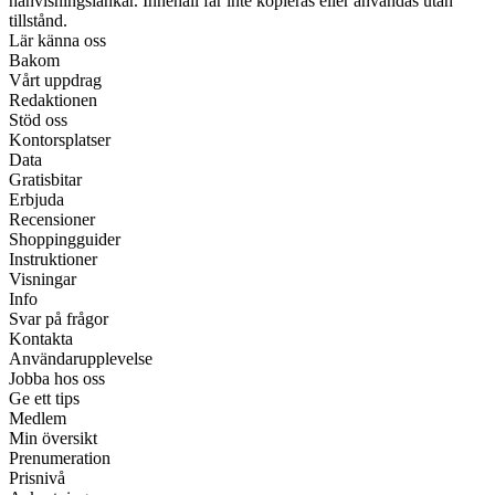
hänvisningslänkar. Innehåll får inte kopieras eller användas utan
tillstånd.
Lär känna oss
Bakom
Vårt uppdrag
Redaktionen
Stöd oss
Kontorsplatser
Data
Gratisbitar
Erbjuda
Recensioner
Shoppingguider
Instruktioner
Visningar
Info
Svar på frågor
Kontakta
Användarupplevelse
Jobba hos oss
Ge ett tips
Medlem
Min översikt
Prenumeration
Prisnivå