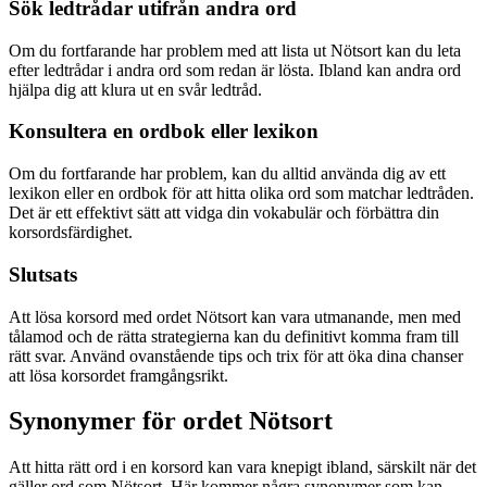
Sök ledtrådar utifrån andra ord
Om du fortfarande har problem med att lista ut Nötsort kan du leta
efter ledtrådar i andra ord som redan är lösta. Ibland kan andra ord
hjälpa dig att klura ut en svår ledtråd.
Konsultera en ordbok eller lexikon
Om du fortfarande har problem, kan du alltid använda dig av ett
lexikon eller en ordbok för att hitta olika ord som matchar ledtråden.
Det är ett effektivt sätt att vidga din vokabulär och förbättra din
korsordsfärdighet.
Slutsats
Att lösa korsord med ordet Nötsort kan vara utmanande, men med
tålamod och de rätta strategierna kan du definitivt komma fram till
rätt svar. Använd ovanstående tips och trix för att öka dina chanser
att lösa korsordet framgångsrikt.
Synonymer för ordet Nötsort
Att hitta rätt ord i en korsord kan vara knepigt ibland, särskilt när det
gäller ord som Nötsort. Här kommer några synonymer som kan