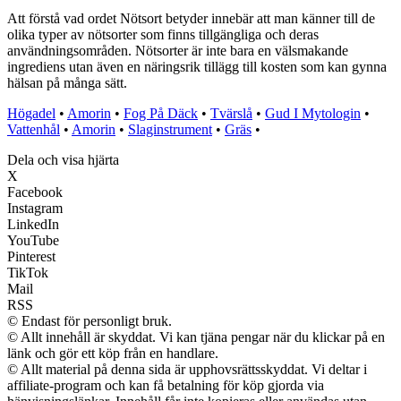
Att förstå vad ordet Nötsort betyder innebär att man känner till de
olika typer av nötsorter som finns tillgängliga och deras
användningsområden. Nötsorter är inte bara en välsmakande
ingrediens utan även en näringsrik tillägg till kosten som kan gynna
hälsan på många sätt.
Högadel
•
Amorin
•
Fog På Däck
•
Tvärslå
•
Gud I Mytologin
•
Vattenhål
•
Amorin
•
Slaginstrument
•
Gräs
•
Dela och visa hjärta
X
Facebook
Instagram
LinkedIn
YouTube
Pinterest
TikTok
Mail
RSS
© Endast för personligt bruk.
© Allt innehåll är skyddat. Vi kan tjäna pengar när du klickar på en
länk och gör ett köp från en handlare.
© Allt material på denna sida är upphovsrättsskyddat. Vi deltar i
affiliate-program och kan få betalning för köp gjorda via