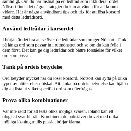
samtidigt. Om du har fastnat på en ledtråd som inkluderar ordet
Nötsort finns det några strategier du kan använda för att komma
vidare. Här är några användbara tips och trix för att lösa korsord
med detta ledtrådsord.
Använd ledtrådar i korsordet
I början är det bra att se över de ledtrådar som omger Nötsort. Tänk
på långa ord som passar in i rutmönstret och se om du kan fylla i
dem först. Det kan ge dig ledtrådar och bättre förståelse för vilket
ord som passar.
Tänk på ordets betydelse
Ord betyder mycket när du löser korsord. Nötsort kan syfta på olika
typer av nötter eller nötskal. Att tänka på ordets betydelse kan hjälpa
dig att lista ut vilket specifikt ord som efterfrågas.
Prova olika kombinationer
Var inte rädd för att testa olika möjliga svaren. Ibland kan ett
ologiskt svar bli rätt. Kombinera de bokstäver du vet med olika
möjliga lösningar tills pusslet börjar klarna.