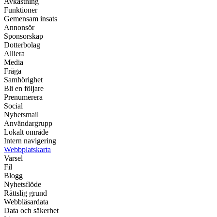
Avkastning
Funktioner
Gemensam insats
Annonsör
Sponsorskap
Dotterbolag
Alliera
Media
Fråga
Samhörighet
Bli en följare
Prenumerera
Social
Nyhetsmail
Användargrupp
Lokalt område
Intern navigering
Webbplatskarta
Varsel
Fil
Blogg
Nyhetsflöde
Rättslig grund
Webbläsardata
Data och säkerhet