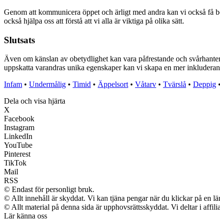
Genom att kommunicera öppet och ärligt med andra kan vi också få bekr
också hjälpa oss att förstå att vi alla är viktiga på olika sätt.
Slutsats
Även om känslan av obetydlighet kan vara påfrestande och svårhanterad
uppskatta varandras unika egenskaper kan vi skapa en mer inkluderan
Infam
•
Undermålig
•
Timid
•
Äppelsort
•
Våtarv
•
Tvärslå
•
Deppig
Dela och visa hjärta
X
Facebook
Instagram
LinkedIn
YouTube
Pinterest
TikTok
Mail
RSS
© Endast för personligt bruk.
© Allt innehåll är skyddat. Vi kan tjäna pengar när du klickar på en lä
© Allt material på denna sida är upphovsrättsskyddat. Vi deltar i affil
Lär känna oss