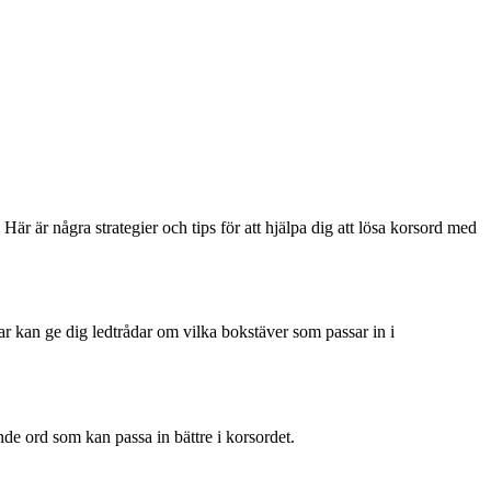
r är några strategier och tips för att hjälpa dig att lösa korsord med
ar kan ge dig ledtrådar om vilka bokstäver som passar in i
de ord som kan passa in bättre i korsordet.