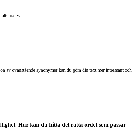
alternativ:
någon av ovanstående synonymer kan du göra din text mer intressant och
lighet. Hur kan du hitta det rätta ordet som passar