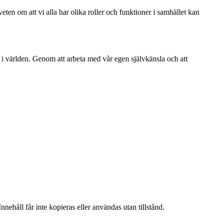
en om att vi alla har olika roller och funktioner i samhället kan
 i världen. Genom att arbeta med vår egen självkänsla och att
nehåll får inte kopieras eller användas utan tillstånd.