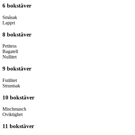
6 bokstäver
Småsak
Lappri
8 bokstäver
Petitess
Bagatell
Nullitet
9 bokstäver
Futilitet
Struntsak
10 bokstäver
Mischmasch
Oviktighet
11 bokstäver