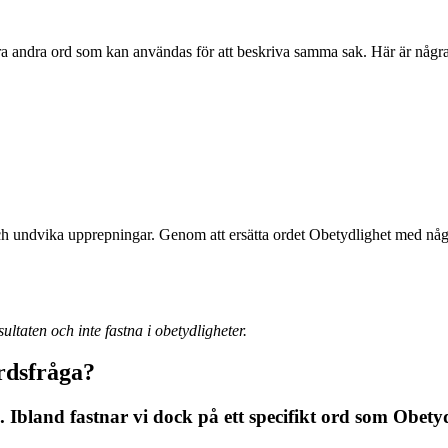
lera andra ord som kan användas för att beskriva samma sak. Här är några 
åk och undvika upprepningar. Genom att ersätta ordet Obetydlighet med 
ultaten och inte fastna i obetydligheter.
ordsfråga?
Ibland fastnar vi dock på ett specifikt ord som Obetyd