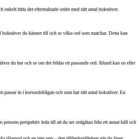
enkelt hitta det eftertraktade ordet med rätt antal bokstäver.
al bokstäver du känner till och se vilka ord som matchar. Detta kan
ver du har och se om det bildar ett passande ord. Ibland kan en eller
m passar in i korsordsfrågan och som har rätt antal bokstäver. En
persons perspektiv leda till att du ser ordgåtan från ett annat håll och
Ha tålamod och ge inte upp – den tillfredsställelsen när du löser