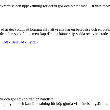
äftelse och uppskattning för det vi gör och bidrar med. Att vara medvet
 är det viktigt att komma ihåg att vi alla har en betydelse och en plats
de och respektfull gemenskap där alla känner sig sedda och värderade.
•
Lott
•
Belevad
•
Sylta
•
nk och gör ett köp från en handlare.
iate-program och kan få betalning för köp gjorda via hänvisningslänkar. In