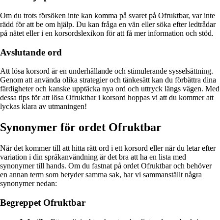
Om du trots försöken inte kan komma på svaret på Ofruktbar, var inte
rädd för att be om hjälp. Du kan fråga en vän eller söka efter ledtrådar
på nätet eller i en korsordslexikon för att få mer information och stöd.
Avslutande ord
Att lösa korsord är en underhållande och stimulerande sysselsättning.
Genom att använda olika strategier och tänkesätt kan du förbättra dina
färdigheter och kanske upptäcka nya ord och uttryck längs vägen. Med
dessa tips för att lösa Ofruktbar i korsord hoppas vi att du kommer att
lyckas klara av utmaningen!
Synonymer för ordet Ofruktbar
När det kommer till att hitta rätt ord i ett korsord eller när du letar efter
variation i din språkanvändning är det bra att ha en lista med
synonymer till hands. Om du fastnat på ordet Ofruktbar och behöver
en annan term som betyder samma sak, har vi sammanställt några
synonymer nedan:
Begreppet Ofruktbar