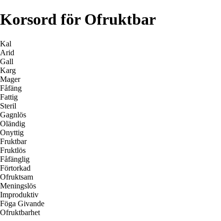
Korsord för Ofruktbar
Kal
Arid
Gall
Karg
Mager
Fåfäng
Fattig
Steril
Gagnlös
Oländig
Onyttig
Fruktbar
Fruktlös
Fåfänglig
Förtorkad
Ofruktsam
Meningslös
Improduktiv
Föga Givande
Ofruktbarhet