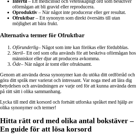
Infertil
– Ett medicinskt och vetenskapligt ord som beskriver
oförmågan att bli gravid eller reproducera.
Oproduktiv
– När något inte producerar eller ger resultat.
Ofruktbar
– Ett synonym som direkt översätts till utan
möjlighet att bära frukt.
Alternativa termer för Ofruktbar
Oförunderlig
– Något som inte kan förökas eller fördubblas.
Steril
– Ett ord som ofta används för att beskriva oförmågan hos
människor eller djur att producera avkomma.
Öde
– När något är tomt eller ofruktsamt.
Genom att använda dessa synonymer kan du utöka ditt ordförråd och
göra ditt språk mer varierat och intressant. Var noga med att lära dig
betydelsen och användningen av varje ord för att kunna använda dem
på rätt sätt i olika sammanhang.
Lycka till med ditt korsord och fortsätt utforska språket med hjälp av
olika synonymer och termer!
Hitta rätt ord med olika antal bokstäver –
En guide för att lösa korsord