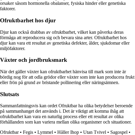
orsaker såsom hormonella obalanser, fysiska hinder eller genetiska
faktorer.
Ofruktbarhet hos djur
Djur kan också drabbas av ofruktbarhet, vilket kan påverka deras
förmåga att reproducera sig och bevara sina arter. Ofruktbarhet hos
djur kan vara ett resultat av genetiska defekter, ålder, sjukdomar eller
miljöfaktorer.
Växter och jordbruksmark
När det gäller växter kan ofruktbarhet hänvisa till mark som inte är
bördig nog för att odla grödor eller växter som inte kan producera frukt
eller frön på grund av bristande pollinering eller näringsämnen.
Slutsats
Sammanfattningsvis kan ordet Ofruktbar ha olika betydelser beroende
på sammanhanget det används i. Det är viktigt att komma ihåg att
ofruktbarhet kan vara en naturlig process eller ett resultat av olika
förhållanden som kan variera mellan olika organismer och situationer.
Ofruktbar
•
Fegis
•
Lymmel
•
Håller Ihop
•
Utan Tvivel
•
Sagospel
•