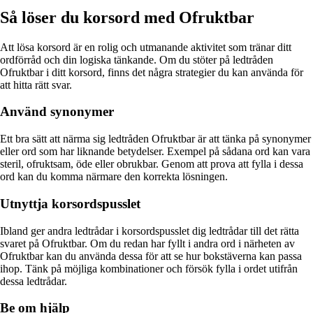
Så löser du korsord med Ofruktbar
Att lösa korsord är en rolig och utmanande aktivitet som tränar ditt
ordförråd och din logiska tänkande. Om du stöter på ledtråden
Ofruktbar i ditt korsord, finns det några strategier du kan använda för
att hitta rätt svar.
Använd synonymer
Ett bra sätt att närma sig ledtråden Ofruktbar är att tänka på synonymer
eller ord som har liknande betydelser. Exempel på sådana ord kan vara
steril, ofruktsam, öde eller obrukbar. Genom att prova att fylla i dessa
ord kan du komma närmare den korrekta lösningen.
Utnyttja korsordspusslet
Ibland ger andra ledtrådar i korsordspusslet dig ledtrådar till det rätta
svaret på Ofruktbar. Om du redan har fyllt i andra ord i närheten av
Ofruktbar kan du använda dessa för att se hur bokstäverna kan passa
ihop. Tänk på möjliga kombinationer och försök fylla i ordet utifrån
dessa ledtrådar.
Be om hjälp