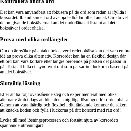
Kontrollera andra ord
Det kan vara användbart att fokusera på de ord som redan är ifyllda i
korsordet. Ibland kan ett ord avslöja ledtrådar till ett annat. Om du vet
de omgivande bokstäverna kan det underlätta att lista ut antalet
bokstäver i ordet ohälsa.
Prova med olika ordlängder
Om du är osäker på antalet bokstäver i ordet ohälsa kan det vara en bra
idé att prova olika alternativ. Korsordet kan ha en flexibel design där
ett ord kan vara kortare eller längre beroende på platsen det passar in
på. Testa att hitta ett synonymt ord som passar in i luckorna baserat på
antalet bokstäver.
Slutgiltig lösning
Efter att ha följt ovanstående steg och experimenterat med olika
alternativ är det dags att hitta den slutgiltiga lösningen för ordet ohälsa.
Genom att vara ihärdig och flexibel i ditt tänkande kommer du säkert
att knäcka koden och fylla i luckorna på ditt korsord med rätt ord!
Lycka till med lösningsprocessen och fortsätt njuta av korsordets
spännande utmaningar!