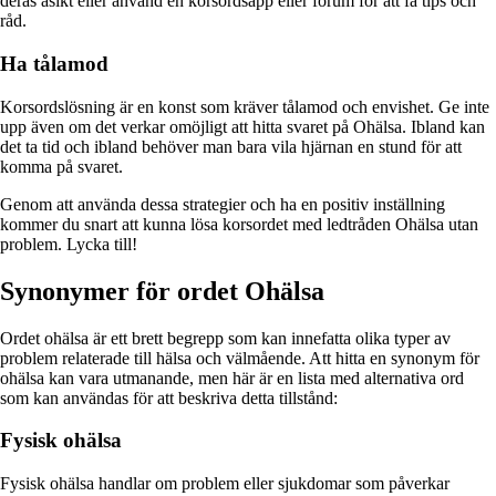
deras åsikt eller använd en korsordsapp eller forum för att få tips och
råd.
Ha tålamod
Korsordslösning är en konst som kräver tålamod och envishet. Ge inte
upp även om det verkar omöjligt att hitta svaret på Ohälsa. Ibland kan
det ta tid och ibland behöver man bara vila hjärnan en stund för att
komma på svaret.
Genom att använda dessa strategier och ha en positiv inställning
kommer du snart att kunna lösa korsordet med ledtråden Ohälsa utan
problem. Lycka till!
Synonymer för ordet Ohälsa
Ordet ohälsa är ett brett begrepp som kan innefatta olika typer av
problem relaterade till hälsa och välmående. Att hitta en synonym för
ohälsa kan vara utmanande, men här är en lista med alternativa ord
som kan användas för att beskriva detta tillstånd:
Fysisk ohälsa
Fysisk ohälsa handlar om problem eller sjukdomar som påverkar