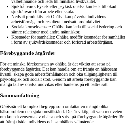
välbefinnande och leda till minskad livskvalitet.
Sjukfrånvaro: Fysisk eller psykisk ohälsa kan leda till ökad
sjukfrånvaro från arbete eller skola.
Nedsatt produktivitet: Ohälsa kan påverka individens
arbetsförmåga och resultera i nedsatt produktivitet.
Sociala konsekvenser: Ohälsa kan leda till social isolering och
sämre relationer med andra människor.
Kostnader för samhället: Ohälsa medför kostnader för samhället
i form av sjukvårdskostnader och förlorad arbetsförtjänst.
Förebyggande åtgärder
För att minska förekomsten av ohälsa är det viktigt att satsa på
förebyggande åtgärder. Det kan handla om att främja en hälsosam
livsstil, skapa goda arbetsförhållanden och öka tillgängligheten till
psykologisk och socialt stöd. Genom att arbeta förebyggande kan
många fall av ohälsa undvikas eller hanteras på ett bättre sätt.
Sammanfattning
Ohälsa
är ett komplext begrepp som omfattar en mängd olika
hälsoproblem och sjukdomstillstånd. Det är viktigt att vara medveten
om konsekvenserna av ohälsa och satsa på förebyggande åtgärder för
att främja både individens och samhällets välmående.