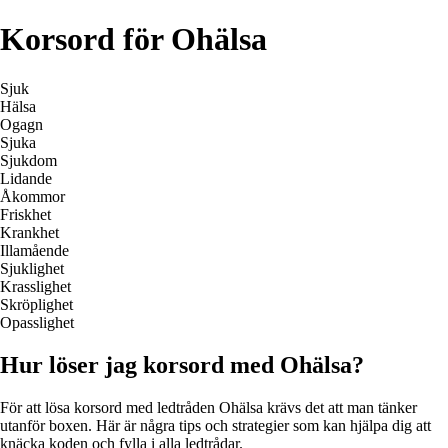
Korsord för Ohälsa
Sjuk
Hälsa
Ogagn
Sjuka
Sjukdom
Lidande
Åkommor
Friskhet
Krankhet
Illamående
Sjuklighet
Krasslighet
Skröplighet
Opasslighet
Hur löser jag korsord med Ohälsa?
För att lösa korsord med ledtråden Ohälsa krävs det att man tänker
utanför boxen. Här är några tips och strategier som kan hjälpa dig att
knäcka koden och fylla i alla ledtrådar.