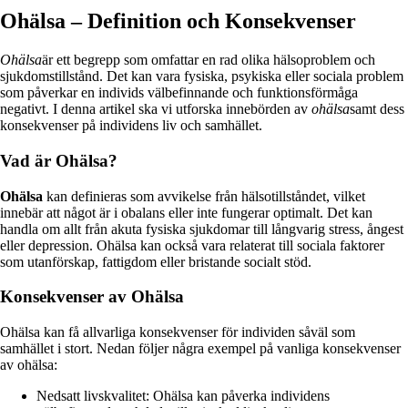
Ohälsa – Definition och Konsekvenser
Ohälsa
är ett begrepp som omfattar en rad olika hälsoproblem och
sjukdomstillstånd. Det kan vara fysiska, psykiska eller sociala problem
som påverkar en individs välbefinnande och funktionsförmåga
negativt. I denna artikel ska vi utforska innebörden av
ohälsa
samt dess
konsekvenser på individens liv och samhället.
Vad är Ohälsa?
Ohälsa
kan definieras som avvikelse från hälsotillståndet, vilket
innebär att något är i obalans eller inte fungerar optimalt. Det kan
handla om allt från akuta fysiska sjukdomar till långvarig stress, ångest
eller depression. Ohälsa kan också vara relaterat till sociala faktorer
som utanförskap, fattigdom eller bristande socialt stöd.
Konsekvenser av Ohälsa
Ohälsa kan få allvarliga konsekvenser för individen såväl som
samhället i stort. Nedan följer några exempel på vanliga konsekvenser
av ohälsa:
Nedsatt livskvalitet: Ohälsa kan påverka individens