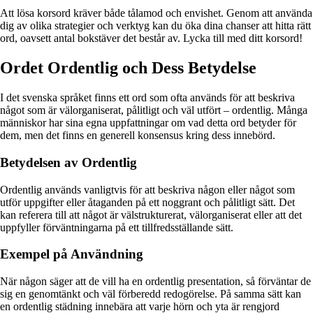
Att lösa korsord kräver både tålamod och envishet. Genom att använda
dig av olika strategier och verktyg kan du öka dina chanser att hitta rätt
ord, oavsett antal bokstäver det består av. Lycka till med ditt korsord!
Ordet Ordentlig och Dess Betydelse
I det svenska språket finns ett ord som ofta används för att beskriva
något som är välorganiserat, pålitligt och väl utfört – ordentlig. Många
människor har sina egna uppfattningar om vad detta ord betyder för
dem, men det finns en generell konsensus kring dess innebörd.
Betydelsen av Ordentlig
Ordentlig används vanligtvis för att beskriva någon eller något som
utför uppgifter eller åtaganden på ett noggrant och pålitligt sätt. Det
kan referera till att något är välstrukturerat, välorganiserat eller att det
uppfyller förväntningarna på ett tillfredsställande sätt.
Exempel på Användning
När någon säger att de vill ha en ordentlig presentation, så förväntar de
sig en genomtänkt och väl förberedd redogörelse. På samma sätt kan
en ordentlig städning innebära att varje hörn och yta är rengjord