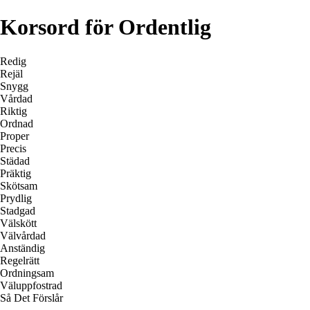
Korsord för Ordentlig
Redig
Rejäl
Snygg
Vårdad
Riktig
Ordnad
Proper
Precis
Städad
Präktig
Skötsam
Prydlig
Stadgad
Välskött
Välvårdad
Anständig
Regelrätt
Ordningsam
Väluppfostrad
Så Det Förslår