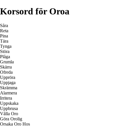
Korsord för Oroa
Såra
Reta
Pina
Tära
Tynga
Störa
Plåga
Grumla
Skärra
Ofreda
Uppröra
Uppjaga
Skrämma
Alarmera
Irritera
Uppskaka
Uppbrusa
Vålla Oro
Göra Orolig
Orsaka Oro Hos