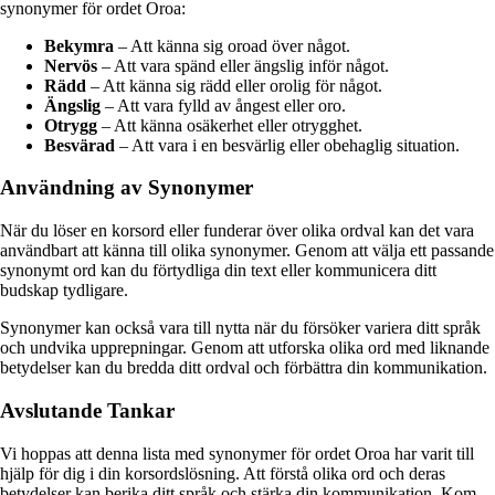
synonymer för ordet Oroa:
Bekymra
– Att känna sig oroad över något.
Nervös
– Att vara spänd eller ängslig inför något.
Rädd
– Att känna sig rädd eller orolig för något.
Ängslig
– Att vara fylld av ångest eller oro.
Otrygg
– Att känna osäkerhet eller otrygghet.
Besvärad
– Att vara i en besvärlig eller obehaglig situation.
Användning av Synonymer
När du löser en korsord eller funderar över olika ordval kan det vara
användbart att känna till olika synonymer. Genom att välja ett passande
synonymt ord kan du förtydliga din text eller kommunicera ditt
budskap tydligare.
Synonymer kan också vara till nytta när du försöker variera ditt språk
och undvika upprepningar. Genom att utforska olika ord med liknande
betydelser kan du bredda ditt ordval och förbättra din kommunikation.
Avslutande Tankar
Vi hoppas att denna lista med synonymer för ordet Oroa har varit till
hjälp för dig i din korsordslösning. Att förstå olika ord och deras
betydelser kan berika ditt språk och stärka din kommunikation. Kom