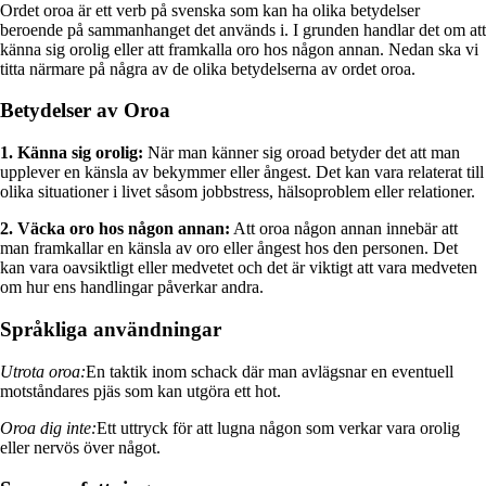
Ordet oroa är ett verb på svenska som kan ha olika betydelser
beroende på sammanhanget det används i. I grunden handlar det om att
känna sig orolig eller att framkalla oro hos någon annan. Nedan ska vi
titta närmare på några av de olika betydelserna av ordet oroa.
Betydelser av Oroa
1. Känna sig orolig:
När man känner sig oroad betyder det att man
upplever en känsla av bekymmer eller ångest. Det kan vara relaterat till
olika situationer i livet såsom jobbstress, hälsoproblem eller relationer.
2. Väcka oro hos någon annan:
Att oroa någon annan innebär att
man framkallar en känsla av oro eller ångest hos den personen. Det
kan vara oavsiktligt eller medvetet och det är viktigt att vara medveten
om hur ens handlingar påverkar andra.
Språkliga användningar
Utrota oroa:
En taktik inom schack där man avlägsnar en eventuell
motståndares pjäs som kan utgöra ett hot.
Oroa dig inte:
Ett uttryck för att lugna någon som verkar vara orolig
eller nervös över något.