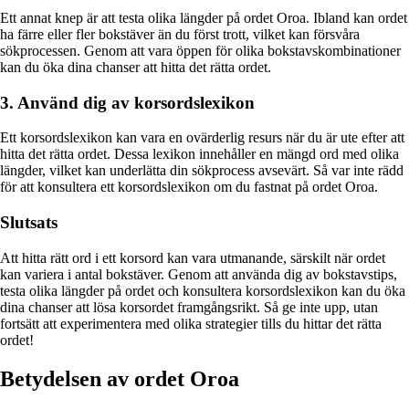
Ett annat knep är att testa olika längder på ordet Oroa. Ibland kan ordet
ha färre eller fler bokstäver än du först trott, vilket kan försvåra
sökprocessen. Genom att vara öppen för olika bokstavskombinationer
kan du öka dina chanser att hitta det rätta ordet.
3. Använd dig av korsordslexikon
Ett korsordslexikon kan vara en ovärderlig resurs när du är ute efter att
hitta det rätta ordet. Dessa lexikon innehåller en mängd ord med olika
längder, vilket kan underlätta din sökprocess avsevärt. Så var inte rädd
för att konsultera ett korsordslexikon om du fastnat på ordet Oroa.
Slutsats
Att hitta rätt ord i ett korsord kan vara utmanande, särskilt när ordet
kan variera i antal bokstäver. Genom att använda dig av bokstavstips,
testa olika längder på ordet och konsultera korsordslexikon kan du öka
dina chanser att lösa korsordet framgångsrikt. Så ge inte upp, utan
fortsätt att experimentera med olika strategier tills du hittar det rätta
ordet!
Betydelsen av ordet Oroa