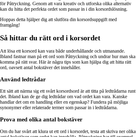
för Påtryckning. Genom att vara kreativ och utforska olika alternativ
kan du hitta det perfekta ordet som passar in i din korsordslösning.
Hoppas detta hjälper dig att slutföra din korsordsuppgift med
framgång!
Så hittar du rätt ord i korsordet
Att lösa ett korsord kan vara både underhållande och utmanande.
Ibland fastnar man på ett ord som Påtryckning och undrar hur man ska
komma på rätt svar. Här är några tips som kan hjälpa dig att hitta rätt
ord, oavsett antal bokstäver det innehåller.
Använd ledtrådar
Ett sätt att närma sig ett svårt korsordsord är att titta på ledtrådarna runt
det. Ibland kan de ge dig ledtrådar om vad ordet kan vara. Kanske
handlar det om en handling eller en egenskap? Fundera på möjliga
synonymer eller relaterade termer som passar in i ledtrådarna.
Prova med olika antal bokstäver
Om du har svårt att klura ut ett ord i korsordet, testa att skriva ner olika
antal bokstäver som ordet kan innehålla. Påtryckning har till exempel