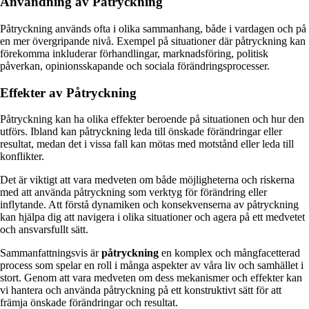
Användning av Påtryckning
Påtryckning används ofta i olika sammanhang, både i vardagen och på
en mer övergripande nivå. Exempel på situationer där påtryckning kan
förekomma inkluderar förhandlingar, marknadsföring, politisk
påverkan, opinionsskapande och sociala förändringsprocesser.
Effekter av Påtryckning
Påtryckning kan ha olika effekter beroende på situationen och hur den
utförs. Ibland kan påtryckning leda till önskade förändringar eller
resultat, medan det i vissa fall kan mötas med motstånd eller leda till
konflikter.
Det är viktigt att vara medveten om både möjligheterna och riskerna
med att använda påtryckning som verktyg för förändring eller
inflytande. Att förstå dynamiken och konsekvenserna av påtryckning
kan hjälpa dig att navigera i olika situationer och agera på ett medvetet
och ansvarsfullt sätt.
Sammanfattningsvis är
påtryckning
en komplex och mångfacetterad
process som spelar en roll i många aspekter av våra liv och samhället i
stort. Genom att vara medveten om dess mekanismer och effekter kan
vi hantera och använda påtryckning på ett konstruktivt sätt för att
främja önskade förändringar och resultat.