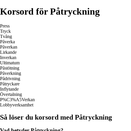
Korsord för Påtryckning
Press
Tryck
Tvång
Påverka
Påverkan
Lirkande
Inverkan
Ultimatum
Påstötning
Påverkning
Pådrivning
Påtryckare
Inflytande
Övertalning
P%C3%A5Verkan
Lobbyverksamhet
Så löser du korsord med Påtryckning
Vad betyder Påtryckning?