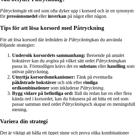
Påtryckning
är ett ord som ofta dyker upp i korsord och är en synonym
för
pressionsmedel
eller
inverkan
på något eller någon.
Tips för att lösa korsord med Påtryckning
För att lösa korsord där ledtråden är
Påtryckning
kan du använda
följande strategier:
Undersök korsordets sammanhang:
Beroende på antalet
bokstäver kan du avgöra på vilket sätt ordet
Påtryckning
kan
passa in. Förmodligen krävs det en
substans
eller
handling
som
utövar påtryckning.
Utnyttja korsordsmekanismer:
Tänk på eventuella
påklistrade bokstäver
och sök efter
rimliga
ordkombinationer
som inkluderar
Påtryckning
.
Bygg vidare på befintliga ord:
Ifall du redan har en eller flera
kända ord i korsordet, kan du fokusera på att hitta ett ord som
passar samman med ordet
Påtryckning
och skapar en meningsfull
mening.
Variera din strategi
Det är viktigt att hålla ett öppet sinne och prova olika kombinationer