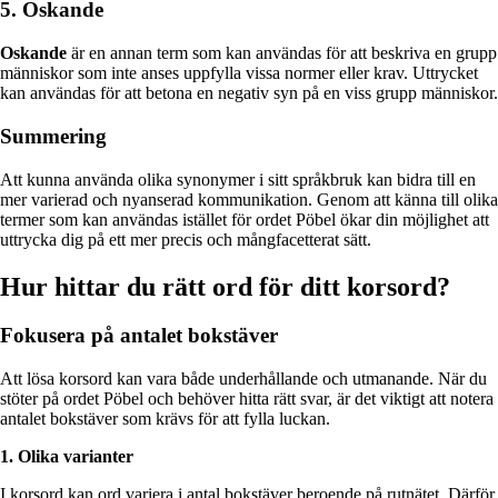
5. Oskande
Oskande
är en annan term som kan användas för att beskriva en grupp
människor som inte anses uppfylla vissa normer eller krav. Uttrycket
kan användas för att betona en negativ syn på en viss grupp människor.
Summering
Att kunna använda olika synonymer i sitt språkbruk kan bidra till en
mer varierad och nyanserad kommunikation. Genom att känna till olika
termer som kan användas istället för ordet Pöbel ökar din möjlighet att
uttrycka dig på ett mer precis och mångfacetterat sätt.
Hur hittar du rätt ord för ditt korsord?
Fokusera på antalet bokstäver
Att lösa korsord kan vara både underhållande och utmanande. När du
stöter på ordet Pöbel och behöver hitta rätt svar, är det viktigt att notera
antalet bokstäver som krävs för att fylla luckan.
1. Olika varianter
I korsord kan ord variera i antal bokstäver beroende på rutnätet. Därför