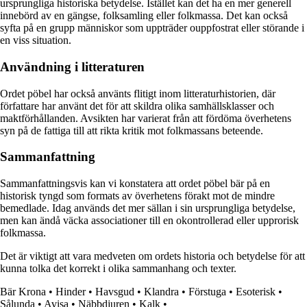
ursprungliga historiska betydelse. Istället kan det ha en mer generell
innebörd av en gängse, folksamling eller folkmassa. Det kan också
syfta på en grupp människor som uppträder ouppfostrat eller störande i
en viss situation.
Användning i litteraturen
Ordet pöbel har också använts flitigt inom litteraturhistorien, där
författare har använt det för att skildra olika samhällsklasser och
maktförhållanden. Avsikten har varierat från att fördöma överhetens
syn på de fattiga till att rikta kritik mot folkmassans beteende.
Sammanfattning
Sammanfattningsvis kan vi konstatera att ordet pöbel bär på en
historisk tyngd som formats av överhetens förakt mot de mindre
bemedlade. Idag används det mer sällan i sin ursprungliga betydelse,
men kan ändå väcka associationer till en okontrollerad eller upprorisk
folkmassa.
Det är viktigt att vara medveten om ordets historia och betydelse för att
kunna tolka det korrekt i olika sammanhang och texter.
Bär Krona
•
Hinder
•
Havsgud
•
Klandra
•
Förstuga
•
Esoterisk
•
Sålunda
•
Avisa
•
Näbbdjuren
•
Kalk
•