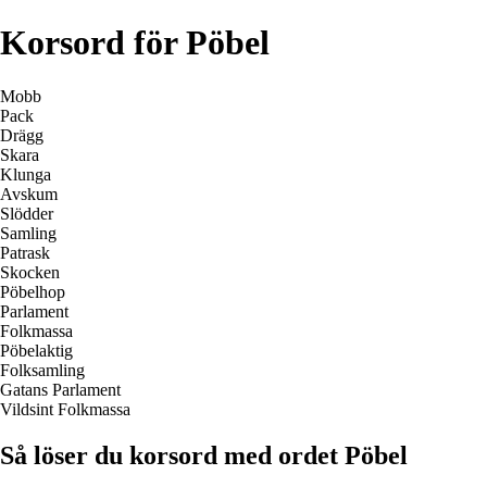
Korsord för Pöbel
Mobb
Pack
Drägg
Skara
Klunga
Avskum
Slödder
Samling
Patrask
Skocken
Pöbelhop
Parlament
Folkmassa
Pöbelaktig
Folksamling
Gatans Parlament
Vildsint Folkmassa
Så löser du korsord med ordet Pöbel