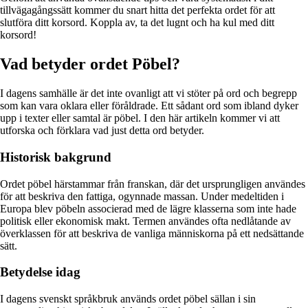
tillvägagångssätt kommer du snart hitta det perfekta ordet för att
slutföra ditt korsord. Koppla av, ta det lugnt och ha kul med ditt
korsord!
Vad betyder ordet Pöbel?
I dagens samhälle är det inte ovanligt att vi stöter på ord och begrepp
som kan vara oklara eller föråldrade. Ett sådant ord som ibland dyker
upp i texter eller samtal är pöbel. I den här artikeln kommer vi att
utforska och förklara vad just detta ord betyder.
Historisk bakgrund
Ordet pöbel härstammar från franskan, där det ursprungligen användes
för att beskriva den fattiga, ogynnade massan. Under medeltiden i
Europa blev pöbeln associerad med de lägre klasserna som inte hade
politisk eller ekonomisk makt. Termen användes ofta nedlåtande av
överklassen för att beskriva de vanliga människorna på ett nedsättande
sätt.
Betydelse idag
I dagens svenskt språkbruk används ordet pöbel sällan i sin