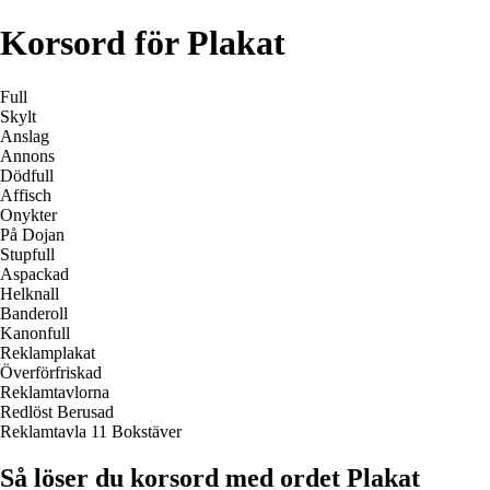
Korsord för Plakat
Full
Skylt
Anslag
Annons
Dödfull
Affisch
Onykter
På Dojan
Stupfull
Aspackad
Helknall
Banderoll
Kanonfull
Reklamplakat
Överförfriskad
Reklamtavlorna
Redlöst Berusad
Reklamtavla 11 Bokstäver
Så löser du korsord med ordet Plakat