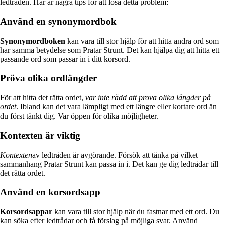
ledtråden. Här är några tips för att lösa detta problem:
Använd en synonymordbok
Synonymordboken
kan vara till stor hjälp för att hitta andra ord som
har samma betydelse som Pratar Strunt. Det kan hjälpa dig att hitta ett
passande ord som passar in i ditt korsord.
Pröva olika ordlängder
För att hitta det rätta ordet,
var inte rädd att prova olika längder på
ordet
. Ibland kan det vara lämpligt med ett längre eller kortare ord än
du först tänkt dig. Var öppen för olika möjligheter.
Kontexten är viktig
Kontexten
av ledtråden är avgörande. Försök att tänka på vilket
sammanhang Pratar Strunt kan passa in i. Det kan ge dig ledtrådar till
det rätta ordet.
Använd en korsordsapp
Korsordsappar
kan vara till stor hjälp när du fastnar med ett ord. Du
kan söka efter ledtrådar och få förslag på möjliga svar. Använd