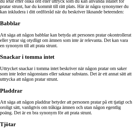
du letar efter olika ord eller uttryck som du kan använda istället för
pratar strunt, har du kommit till rätt plats. Här är några synonymer du
kan inkludera i ditt ordförråd när du beskriver liknande beteenden:
Babblar
Att säga att någon babblar kan betyda att personen pratar okontrollerat
eller yttrar sig otydligt om ämnen som inte är relevanta. Det kan vara
en synonym till att prata strunt.
Snackar i tomma intet
Uttrycket snackar i tomma intet beskriver när någon pratar om saker
som inte leder någonstans eller saknar substans. Det är ett annat sätt att
uttrycka att någon pratar strunt.
Pladdrar
Att säga att någon pladdrar betyder att personen pratar på ett tjatigt och
oroligt sätt, vanligtvis om tråkiga ämnen och utan någon egentlig
poäng. Det är en bra synonym för att prata strunt.
Tjötar