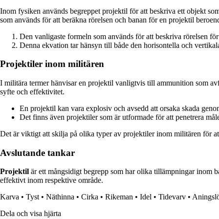
Inom fysiken används begreppet projektil för att beskriva ett objekt so
som används för att beräkna rörelsen och banan för en projektil beroend
Den vanligaste formeln som används för att beskriva rörelsen för e
Denna ekvation tar hänsyn till både den horisontella och vertikala
Projektiler inom militären
I militära termer hänvisar en projektil vanligtvis till ammunition som a
syfte och effektivitet.
En projektil kan vara explosiv och avsedd att orsaka skada genom
Det finns även projektiler som är utformade för att penetrera målets
Det är viktigt att skilja på olika typer av projektiler inom militären för a
Avslutande tankar
Projektil
är ett mångsidigt begrepp som har olika tillämpningar inom b
effektivt inom respektive område.
Karva
•
Tyst
•
Näthinna
•
Cirka
•
Rikeman
•
Idel
•
Tidevarv
•
Aningsl
Dela och visa hjärta