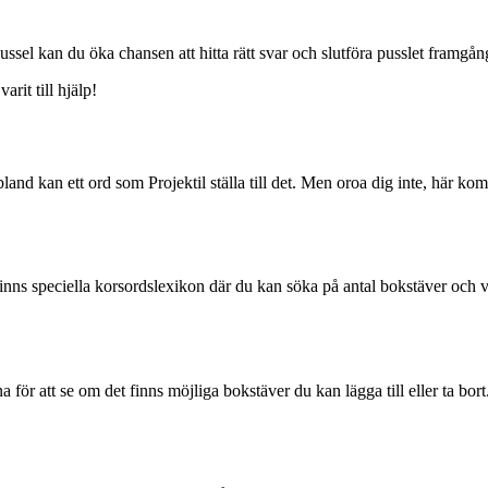
sel kan du öka chansen att hitta rätt svar och slutföra pusslet framgång
rit till hjälp!
d kan ett ord som Projektil ställa till det. Men oroa dig inte, här komme
et finns speciella korsordslexikon där du kan söka på antal bokstäver och
a för att se om det finns möjliga bokstäver du kan lägga till eller ta bort