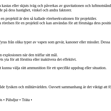
m kastas eller skjuts iväg och påverkas av gravitationen och luftmotstån
e på dess hastighet, vinkel och andra faktorer.
n projektil är den så kallade rörelseekvationen för projektiler.
 rörelsen för en projektil och kan användas för att förutsäga dess positi
vfyras från olika typer av vapen som gevär, kanoner eller missiler. Dessa
 explosionen när den träffar sitt mål.
 yta för att förstöra eller inaktivera det effektivt.
tt kunna välja rätt ammunition för ett specifikt uppdrag eller situation.
åde fysiken och militärvärlden. Oavsett sammanhang är det viktigt att 
ös
•
Pälsdjur
•
Träta
•