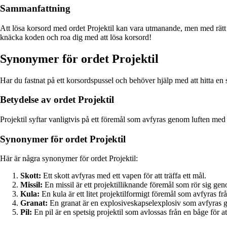
Sammanfattning
Att lösa korsord med ordet Projektil kan vara utmanande, men med rätt s
knäcka koden och roa dig med att lösa korsord!
Synonymer för ordet Projektil
Har du fastnat på ett korsordspussel och behöver hjälp med att hitta en s
Betydelse av ordet Projektil
Projektil syftar vanligtvis på ett föremål som avfyras genom luften med sy
Synonymer för ordet Projektil
Här är några synonymer för ordet Projektil:
Skott:
Ett skott avfyras med ett vapen för att träffa ett mål.
Missil:
En missil är ett projektilliknande föremål som rör sig genom
Kula:
En kula är ett litet projektilformigt föremål som avfyras fr
Granat:
En granat är en explosiveskapselexplosiv som avfyras ge
Pil:
En pil är en spetsig projektil som avlossas från en båge för att