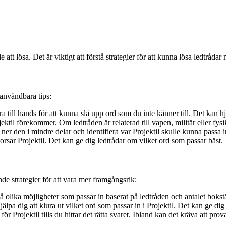
t lösa. Det är viktigt att förstå strategier för att kunna lösa ledtrådar m
 användbara tips:
ra till hands för att kunna slå upp ord som du inte känner till. Det kan h
il förekommer. Om ledtråden är relaterad till vapen, militär eller fysik 
ner den i mindre delar och identifiera var Projektil skulle kunna passa i
rsar Projektil. Det kan ge dig ledtrådar om vilket ord som passar bäst.
ande strategier för att vara mer framgångsrik:
å olika möjligheter som passar in baserat på ledtråden och antalet bokst
älpa dig att klura ut vilket ord som passar in i Projektil. Det kan ge dig 
 för Projektil tills du hittar det rätta svaret. Ibland kan det kräva att prov