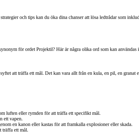
trategier och tips kan du öka dina chanser att lösa ledtrådar som inklu
ynonym för ordet Projektil? Här är några olika ord som kan användas iställ
ftet att träffa ett mål. Det kan vara allt från en kula, en pil, en granat
 luften eller rymden för att träffa ett specifikt mål.
ån ett vapen.
nom en kanon eller kastas för att framkalla explosioner eller skada.
 träffa ett mål.