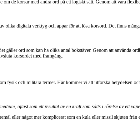
 om de korsar med andra ord på ett logiskt sätt. Genom att vara flexibel oc
g av olika digitala verktyg och appar för att lösa korsord. Det finns mån
r det gäller ord som kan ha olika antal bokstäver. Genom att använda ord
 avsluta korsordet med framgång.
 fysik och militära termer. Här kommer vi att utforska betydelsen och
medium, oftast som ett resultat av en kraft som sätts i rörelse av ett va
öremål eller något mer komplicerat som en kula eller missil skjuten från 