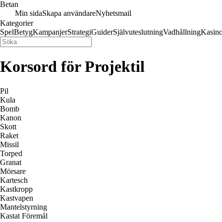
Betan
Min sida
Skapa användare
Nyhetsmail
Kategorier
Spel
Betyg
Kampanjer
Strategi
Guider
Självuteslutning
Vadhållning
Kasin
Korsord för Projektil
Pil
Kula
Bomb
Kanon
Skott
Raket
Missil
Torped
Granat
Mörsare
Kartesch
Kastkropp
Kastvapen
Mantelstyrning
Kastat Föremål