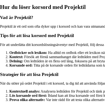
Hur du löser korsord med Projektil
Vad är Projektil?
Projektil är ett ord som ofta dyker upp i korsord och kan vara utmanande at
Tips för att lösa korsord med Projektil
För att underlätta ditt korsordslösningsäventyr med Projektil, följ dessa
Ordböcker och lexikon:
Ha alltid en ordbok eller ett lexikon nä
Kontext:
Försök att förstå sammanhanget där ledtråden med Projekt
Delning:
Om ledtråden är en flera ord lång, fokusera på att bryta 
Korsande ord:
Titta på de korsande orden för ledtrådarna som ko
Strategier för att lösa Projektil
När du stöter på ordet Projektil i ett korsord, ta dig tid att använda följ
Kontextuell analys:
Analysera ledtråden för Projektil och tänk p
Lös korsande ord först:
Ibland kan att lösa korsande ord först hj
Prova olika alternativ:
Var inte rädd för att testa olika alternativ