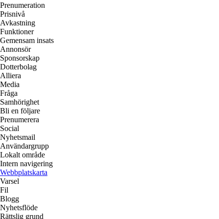
Prenumeration
Prisnivå
Avkastning
Funktioner
Gemensam insats
Annonsör
Sponsorskap
Dotterbolag
Alliera
Media
Fråga
Samhörighet
Bli en följare
Prenumerera
Social
Nyhetsmail
Användargrupp
Lokalt område
Intern navigering
Webbplatskarta
Varsel
Fil
Blogg
Nyhetsflöde
Rättslig grund