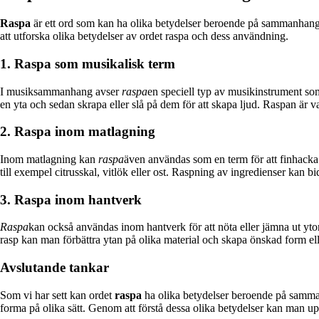
Raspa
är ett ord som kan ha olika betydelser beroende på sammanhanget 
att utforska olika betydelser av ordet raspa och dess användning.
1. Raspa som musikalisk term
I musiksammanhang avser
raspa
en speciell typ av musikinstrument so
en yta och sedan skrapa eller slå på dem för att skapa ljud. Raspan är va
2. Raspa inom matlagning
Inom matlagning kan
raspa
även användas som en term för att finhacka 
till exempel citrusskal, vitlök eller ost. Raspning av ingredienser kan bid
3. Raspa inom hantverk
Raspa
kan också användas inom hantverk för att nöta eller jämna ut ytor
rasp kan man förbättra ytan på olika material och skapa önskad form elle
Avslutande tankar
Som vi har sett kan ordet
raspa
ha olika betydelser beroende på sammanh
forma på olika sätt. Genom att förstå dessa olika betydelser kan man 