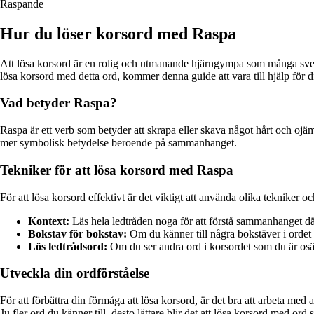
Raspande
Hur du löser korsord med Raspa
Att lösa korsord är en rolig och utmanande hjärngympa som många svenska
lösa korsord med detta ord, kommer denna guide att vara till hjälp för d
Vad betyder Raspa?
Raspa är ett verb som betyder att skrapa eller skava något hårt och ojäm
mer symbolisk betydelse beroende på sammanhanget.
Tekniker för att lösa korsord med Raspa
För att lösa korsord effektivt är det viktigt att använda olika tekniker o
Kontext:
Läs hela ledtråden noga för att förstå sammanhanget där 
Bokstav för bokstav:
Om du känner till några bokstäver i ordet 
Lös ledtrådsord:
Om du ser andra ord i korsordet som du är osäk
Utveckla din ordförståelse
För att förbättra din förmåga att lösa korsord, är det bra att arbeta med 
Ju fler ord du känner till, desto lättare blir det att lösa korsord med or