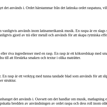
det används i. Ordet härstammar från det latinska ordet raspatura, vilke
m vanligtvis används inom latinamerikansk musik. En raspa är en slags s
nligtvis gjord av trä eller metall och används för att skapa rytmiska eff
eller riva ingredienser med en rasp. En rasp är ett köksredskap med sm
ra till att förstärka smaken och textur i olika maträtter.
. En rasp är ett verktyg med tunna tandade blad som används för att slip
r struktur.
anget det används i. Oavsett om det handlar om musik, matlagning eller
uppskatta bredden av användningen av ordet raspa och dess roll inom ol