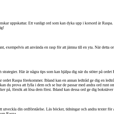
r uppskattar. Ett vanligt ord som kan dyka upp i korsord är Raspa. Om d
ig!
nt, exempelvis att använda en rasp för att jämna till en yta. När detta o
ch strategier. Här är några tips som kan hjälpa dig när du stöter på ordet
ordet Raspa förekommer. Ibland kan en annan ledtråd ge dig en ledtråd ti
kan du prova att fylla i dem och se hur de passar med andra ord runt om
er på, försök att lösa dem först. Ibland kan dessa ord ge dig bokstäver 
att utveckla din ordförståelse. Läs böcker, tidningar och andra texter för 
d som Raspa.