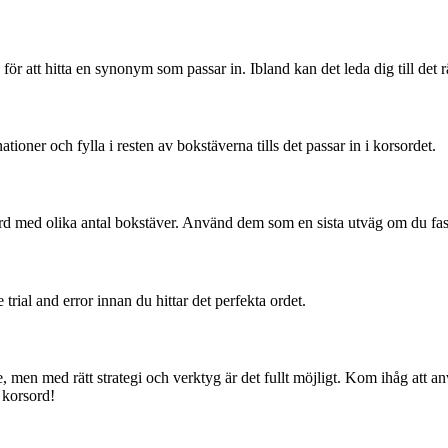
att hitta en synonym som passar in. Ibland kan det leda dig till det rä
ner och fylla i resten av bokstäverna tills det passar in i korsordet.
rd med olika antal bokstäver. Använd dem som en sista utväg om du fast
 trial and error innan du hittar det perfekta ordet.
de, men med rätt strategi och verktyg är det fullt möjligt. Kom ihåg at
t korsord!