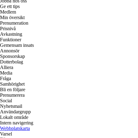
Jobba hos oss
Ge ett tips
Medlem
Min översikt
Prenumeration
Prisnivå
Avkastning
Funktioner
Gemensam insats
Annonsör
Sponsorskap
Dotterbolag
Alliera
Media
Fråga
Samhörighet
Bli en följare
Prenumerera
Social
Nyhetsmail
Användargrupp
Lokalt område
Intern navigering
Webbplatskarta
Varsel