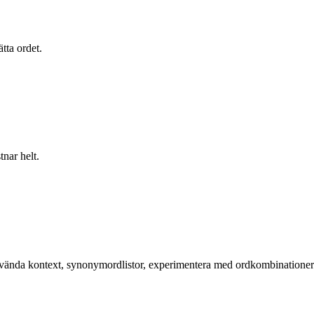
tta ordet.
nar helt.
t använda kontext, synonymordlistor, experimentera med ordkombinationer