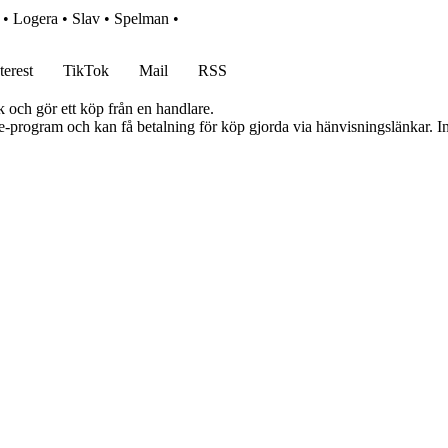
•
Logera
•
Slav
•
Spelman
•
terest
TikTok
Mail
RSS
k och gör ett köp från en handlare.
te-program och kan få betalning för köp gjorda via hänvisningslänkar. Inn