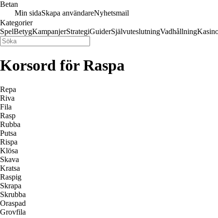
Betan
Min sida
Skapa användare
Nyhetsmail
Kategorier
Spel
Betyg
Kampanjer
Strategi
Guider
Självuteslutning
Vadhållning
Kasin
Korsord för Raspa
Repa
Riva
Fila
Rasp
Rubba
Putsa
Rispa
Klösa
Skava
Kratsa
Raspig
Skrapa
Skrubba
Oraspad
Grovfila