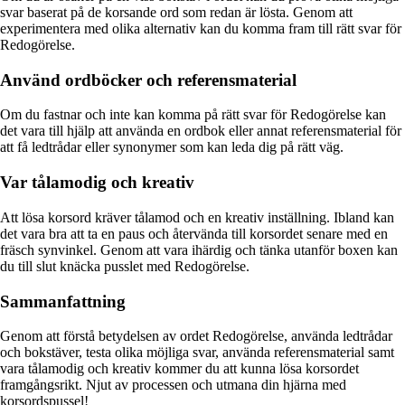
svar baserat på de korsande ord som redan är lösta. Genom att
experimentera med olika alternativ kan du komma fram till rätt svar för
Redogörelse.
Använd ordböcker och referensmaterial
Om du fastnar och inte kan komma på rätt svar för Redogörelse kan
det vara till hjälp att använda en ordbok eller annat referensmaterial för
att få ledtrådar eller synonymer som kan leda dig på rätt väg.
Var tålamodig och kreativ
Att lösa korsord kräver tålamod och en kreativ inställning. Ibland kan
det vara bra att ta en paus och återvända till korsordet senare med en
fräsch synvinkel. Genom att vara ihärdig och tänka utanför boxen kan
du till slut knäcka pusslet med Redogörelse.
Sammanfattning
Genom att förstå betydelsen av ordet Redogörelse, använda ledtrådar
och bokstäver, testa olika möjliga svar, använda referensmaterial samt
vara tålamodig och kreativ kommer du att kunna lösa korsordet
framgångsrikt. Njut av processen och utmana din hjärna med
korsordspussel!