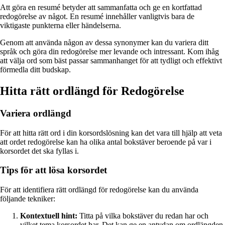
Att göra en resumé betyder att sammanfatta och ge en kortfattad
redogörelse av något. En resumé innehåller vanligtvis bara de
viktigaste punkterna eller händelserna.
Genom att använda någon av dessa synonymer kan du variera ditt
språk och göra din redogörelse mer levande och intressant. Kom ihåg
att välja ord som bäst passar sammanhanget för att tydligt och effektivt
förmedla ditt budskap.
Hitta rätt ordlängd för Redogörelse
Variera ordlängd
För att hitta rätt ord i din korsordslösning kan det vara till hjälp att veta
att ordet redogörelse kan ha olika antal bokstäver beroende på var i
korsordet det ska fyllas i.
Tips för att lösa korsordet
För att identifiera rätt ordlängd för redogörelse kan du använda
följande tekniker:
Kontextuell hint:
Titta på vilka bokstäver du redan har och
vilket tema korsordet har. Det kan ge en antydan om ordlängden.