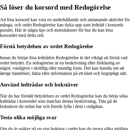
Så löser du korsord med Redogörelse
Att lösa korsord kan vara en underhållande och utmanande aktivitet för
många, och ordet Redogörelse kan dyka upp som ledtråd i korsords
pusslet. Här är några tips och instruktioner för hur du kan lösa
korsordet med detta ord.
Förstå betydelsen av ordet Redogörelse
Innan du börjar lösa ledtråden Redogörelse är det viktigt att förstå vad
ordet betyder. En redogörelse är en beskrivning eller förklaring av
något, vanligtvis i skriftlig eller muntlig form. Det kan handla om att
återge händelser, fakta eller information på ett klart och begripligt sätt.
Använd ledtrådar och bokstäver
När du har förstått betydelsen av ordet Redogörelse kan du börja söka
ledtrådar i korsordet som matchar denna beskrivning. Titta på de
bokstäver du redan har och försök fylla i dem i ordgåtan.
Testa olika möjliga svar
Om du är osäker på en viss bokstav i ordet kan du prova olika möjliga