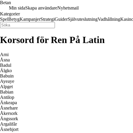
Betan
Min sida
Skapa användare
Nyhetsmail
Kategorier
Spel
Betyg
Kampanjer
Strategi
Guider
Självuteslutning
Vadhållning
Kasin
Korsord för Ren På Latin
Arni
Åsna
Badul
Älgko
Babuin
Ayeaye
Alpget
Babian
Antilop
Änkeapa
Åsnehare
Åkersork
Ängssork
Argalifår
Äsnehjort