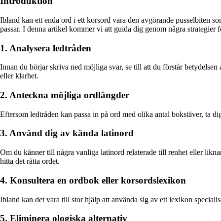
Introduktion
Ibland kan ett enda ord i ett korsord vara den avgörande pusselbiten so
passar. I denna artikel kommer vi att guida dig genom några strategier för 
1. Analysera ledtråden
Innan du börjar skriva ned möjliga svar, se till att du förstår betydelsen 
eller klarhet.
2. Anteckna möjliga ordlängder
Eftersom ledtråden kan passa in på ord med olika antal bokstäver, ta di
3. Använd dig av kända latinord
Om du känner till några vanliga latinord relaterade till renhet eller likn
hitta det rätta ordet.
4. Konsultera en ordbok eller korsordslexikon
Ibland kan det vara till stor hjälp att använda sig av ett lexikon speciali
5. Eliminera ologiska alternativ