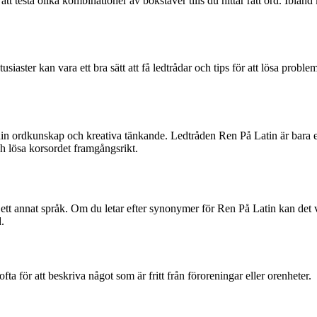
tt testa olika kombinationer av bokstäver tills du hittar rätt ord. Iblan
siaster kan vara ett bra sätt att få ledtrådar och tips för att lösa prob
a din ordkunskap och kreativa tänkande. Ledtråden Ren På Latin är bara
ch lösa korsordet framgångsrikt.
å ett annat språk. Om du letar efter synonymer för Ren På Latin kan det va
.
fta för att beskriva något som är fritt från föroreningar eller orenheter.