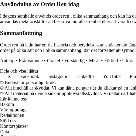
Användning av Ordet Ren idag
I dagens samhälle används ordet ren i olika sammanhang och kan ha olika
användas metaforiskt för att beskriva moralisk renhet eller att vara fri frå
Sammanfattning
Ordet ren på latin har en rik historia och betydelse som sträcker sig lång
ordet på olika sätt och i olika sammanhang, där det fortsätter att symbol
Antilop
•
Frånvarande
•
Orakel
•
Förståndig
•
Misär
•
Förbud
•
Gloria
Dela och visa hjärta
X
Facebook
Instagram
LinkedIn
YouTube
Pin
© Endast för personligt bruk.
© Allt innehåll är skyddat. Vi kan tjäna pengar när du klickar på en län
© Allt material på denna sida är upphovsrättsskyddat. Vi deltar i affilia
Lär känna oss
Bakom
Vårt uppdrag
Redaktionen
Stöd oss
Kontorsplatser
Data