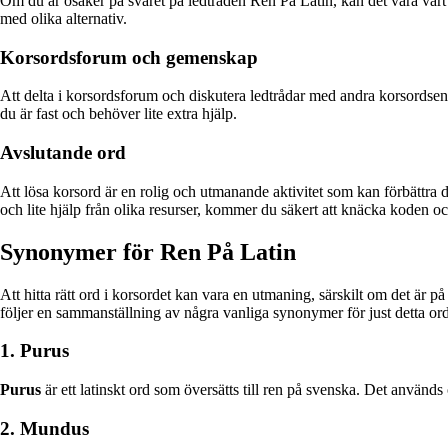
Om du är osäker på svaret på ledtråden Ren På Latin, kan det vara värt a
med olika alternativ.
Korsordsforum och gemenskap
Att delta i korsordsforum och diskutera ledtrådar med andra korsordsentu
du är fast och behöver lite extra hjälp.
Avslutande ord
Att lösa korsord är en rolig och utmanande aktivitet som kan förbättr
och lite hjälp från olika resurser, kommer du säkert att knäcka koden o
Synonymer för Ren På Latin
Att hitta rätt ord i korsordet kan vara en utmaning, särskilt om det är p
följer en sammanställning av några vanliga synonymer för just detta ord
1. Purus
Purus
är ett latinskt ord som översätts till ren på svenska. Det används o
2. Mundus