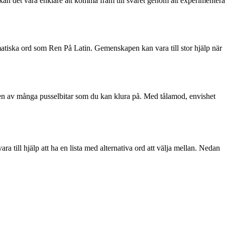
d kan det vara enklare att komma fram till svaret genom att experimentera
lematiska ord som Ren På Latin. Gemenskapen kan vara till stor hjälp när
 en av många pusselbitar som du kan klura på. Med tålamod, envishet
ra till hjälp att ha en lista med alternativa ord att välja mellan. Nedan