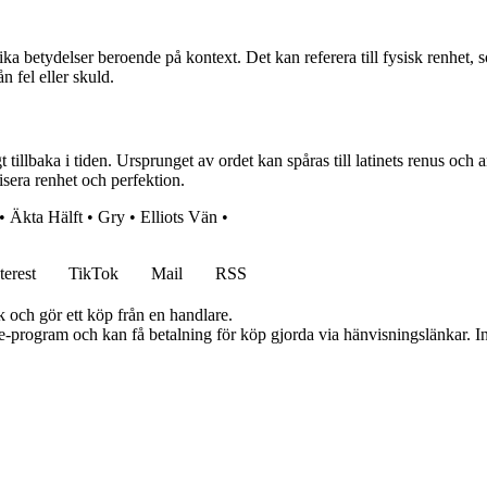
 betydelser beroende på kontext. Det kan referera till fysisk renhet, so
n fel eller skuld.
t tillbaka i tiden. Ursprunget av ordet kan spåras till latinets renus och
isera renhet och perfektion.
•
Äkta Hälft
•
Gry
•
Elliots Vän
•
terest
TikTok
Mail
RSS
k och gör ett köp från en handlare.
te-program och kan få betalning för köp gjorda via hänvisningslänkar. Inn