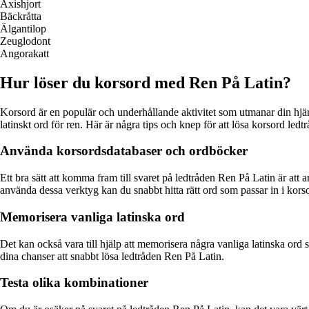
Axishjort
Bäckråtta
Älgantilop
Zeuglodont
Angorakatt
Hur löser du korsord med Ren På Latin?
Korsord är en populär och underhållande aktivitet som utmanar din hjär
latinskt ord för ren. Här är några tips och knep för att lösa korsord ledtr
Använda korsordsdatabaser och ordböcker
Ett bra sätt att komma fram till svaret på ledtråden Ren På Latin är at
använda dessa verktyg kan du snabbt hitta rätt ord som passar in i korso
Memorisera vanliga latinska ord
Det kan också vara till hjälp att memorisera några vanliga latinska or
dina chanser att snabbt lösa ledtråden Ren På Latin.
Testa olika kombinationer