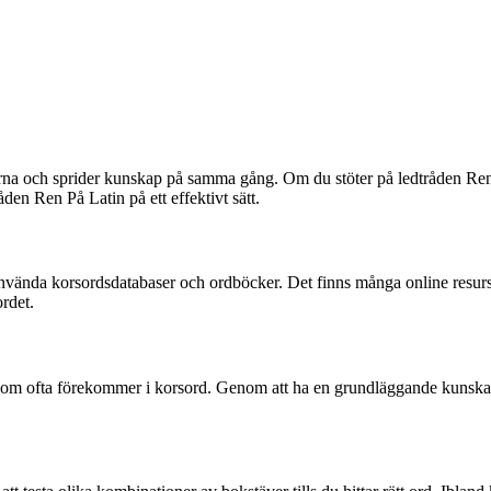
na och sprider kunskap på samma gång. Om du stöter på ledtråden Ren På 
åden Ren På Latin på ett effektivt sätt.
t använda korsordsdatabaser och ordböcker. Det finns många online resurs
rdet.
d som ofta förekommer i korsord. Genom att ha en grundläggande kunskap 