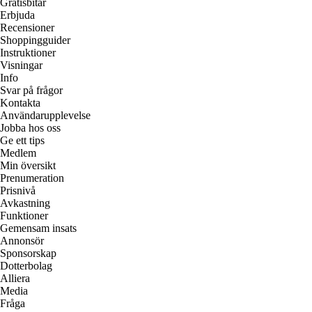
Gratisbitar
Erbjuda
Recensioner
Shoppingguider
Instruktioner
Visningar
Info
Svar på frågor
Kontakta
Användarupplevelse
Jobba hos oss
Ge ett tips
Medlem
Min översikt
Prenumeration
Prisnivå
Avkastning
Funktioner
Gemensam insats
Annonsör
Sponsorskap
Dotterbolag
Alliera
Media
Fråga