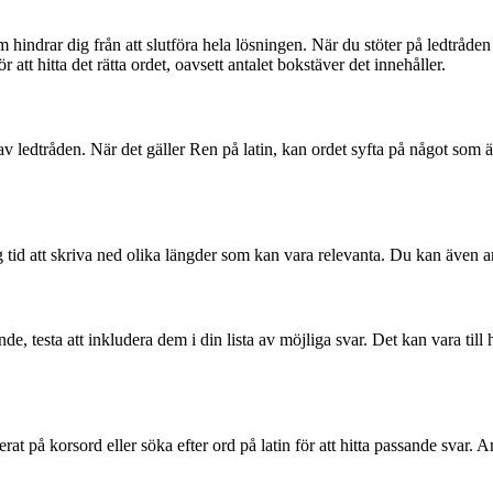
m hindrar dig från att slutföra hela lösningen. När du stöter på ledtråd
att hitta det rätta ordet, oavsett antalet bokstäver det innehåller.
av ledtråden. När det gäller Ren på latin, kan ordet syfta på något som är 
g tid att skriva ned olika längder som kan vara relevanta. Du kan även 
ande, testa att inkludera dem i din lista av möjliga svar. Det kan vara til
serat på korsord eller söka efter ord på latin för att hitta passande svar. 