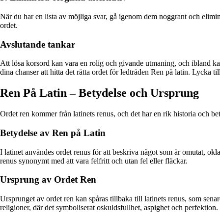
När du har en lista av möjliga svar, gå igenom dem noggrant och eliminer
ordet.
Avslutande tankar
Att lösa korsord kan vara en rolig och givande utmaning, och ibland kan 
dina chanser att hitta det rätta ordet för ledtråden Ren på latin. Lycka t
Ren På Latin – Betydelse och Ursprung
Ordet ren kommer från latinets renus, och det har en rik historia och bet
Betydelse av Ren på Latin
I latinet användes ordet renus för att beskriva något som är omutat, okla
renus synonymt med att vara felfritt och utan fel eller fläckar.
Ursprung av Ordet Ren
Ursprunget av ordet ren kan spåras tillbaka till latinets renus, som sen
religioner, där det symboliserat oskuldsfullhet, aspighet och perfektion.