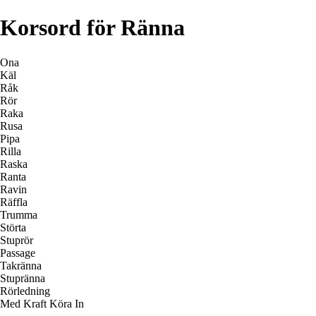
Korsord för Ränna
Ona
Käl
Råk
Rör
Raka
Rusa
Pipa
Rilla
Raska
Ranta
Ravin
Räffla
Trumma
Störta
Stuprör
Passage
Takränna
Stupränna
Rörledning
Med Kraft Köra In