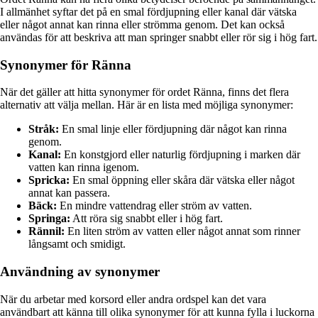
I allmänhet syftar det på en smal fördjupning eller kanal där vätska
eller något annat kan rinna eller strömma genom. Det kan också
användas för att beskriva att man springer snabbt eller rör sig i hög fart.
Synonymer för Ränna
När det gäller att hitta synonymer för ordet Ränna, finns det flera
alternativ att välja mellan. Här är en lista med möjliga synonymer:
Stråk:
En smal linje eller fördjupning där något kan rinna
genom.
Kanal:
En konstgjord eller naturlig fördjupning i marken där
vatten kan rinna igenom.
Spricka:
En smal öppning eller skåra där vätska eller något
annat kan passera.
Bäck:
En mindre vattendrag eller ström av vatten.
Springa:
Att röra sig snabbt eller i hög fart.
Rännil:
En liten ström av vatten eller något annat som rinner
långsamt och smidigt.
Användning av synonymer
När du arbetar med korsord eller andra ordspel kan det vara
användbart att känna till olika synonymer för att kunna fylla i luckorna