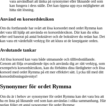
vara användbart att tänka på synonymer eller liknande ord som
kan fungera i dess ställe. Det kan öppna upp nya möjligheter att
hitta rätt lösning.
Använd en korsordslexikon
Om du fortfarande har svårt att lösa korsordet med ordet Rymma kan
det vara till hjälp att använda en korsordslexikon. Där kan du söka
efter ord baserat på antal bokstäver och de bokstäver du redan har. Det
kan vara ett värdefullt verktyg för att klura ut de knepigaste orden.
Avslutande tankar
Att lösa korsord kan vara både utmanande och tillfredsställande.
Genom att följa ovanstående tips och använda dig av rätt verktyg, som
exempelvis korsordslexikon, kan du förbättra dina färdigheter och lösa
korsord med ordet Rymma på ett mer effektivt sätt. Lycka till med ditt
korsordslösningsäventyr!
Synonymer för ordet Rymma
Om du är i behov av synonymer för ordet Rymma kan det vara bra att
ha en lista på liknande ord som kan användas i olika sammanhang. Här
nedan följer ett antal synonymer för ordet Rymma: