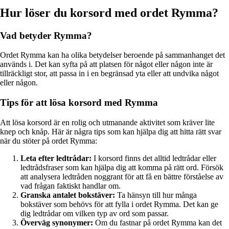
Hur löser du korsord med ordet Rymma?
Vad betyder Rymma?
Ordet Rymma kan ha olika betydelser beroende på sammanhanget det
används i. Det kan syfta på att platsen för något eller någon inte är
tillräckligt stor, att passa in i en begränsad yta eller att undvika något
eller någon.
Tips för att lösa korsord med Rymma
Att lösa korsord är en rolig och utmanande aktivitet som kräver lite
knep och knåp. Här är några tips som kan hjälpa dig att hitta rätt svar
när du stöter på ordet Rymma:
Leta efter ledtrådar:
I korsord finns det alltid ledtrådar eller
ledtrådsfraser som kan hjälpa dig att komma på rätt ord. Försök
att analysera ledtråden noggrant för att få en bättre förståelse av
vad frågan faktiskt handlar om.
Granska antalet bokstäver:
Ta hänsyn till hur många
bokstäver som behövs för att fylla i ordet Rymma. Det kan ge
dig ledtrådar om vilken typ av ord som passar.
Överväg synonymer:
Om du fastnar på ordet Rymma kan det