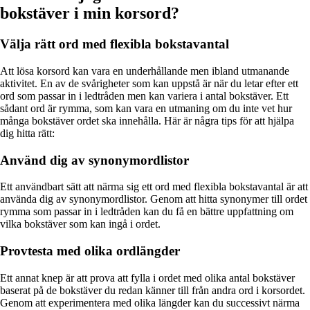
bokstäver i min korsord?
Välja rätt ord med flexibla bokstavantal
Att lösa korsord kan vara en underhållande men ibland utmanande
aktivitet. En av de svårigheter som kan uppstå är när du letar efter ett
ord som passar in i ledtråden men kan variera i antal bokstäver. Ett
sådant ord är rymma, som kan vara en utmaning om du inte vet hur
många bokstäver ordet ska innehålla. Här är några tips för att hjälpa
dig hitta rätt:
Använd dig av synonymordlistor
Ett användbart sätt att närma sig ett ord med flexibla bokstavantal är att
använda dig av synonymordlistor. Genom att hitta synonymer till ordet
rymma som passar in i ledtråden kan du få en bättre uppfattning om
vilka bokstäver som kan ingå i ordet.
Provtesta med olika ordlängder
Ett annat knep är att prova att fylla i ordet med olika antal bokstäver
baserat på de bokstäver du redan känner till från andra ord i korsordet.
Genom att experimentera med olika längder kan du successivt närma