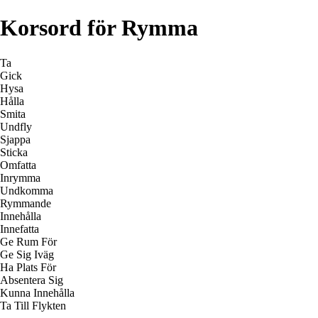
Korsord för Rymma
Ta
Gick
Hysa
Hålla
Smita
Undfly
Sjappa
Sticka
Omfatta
Inrymma
Undkomma
Rymmande
Innehålla
Innefatta
Ge Rum För
Ge Sig Iväg
Ha Plats För
Absentera Sig
Kunna Innehålla
Ta Till Flykten