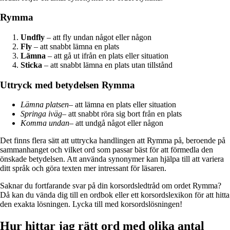
Rymma
Undfly
– att fly undan något eller någon
Fly
– att snabbt lämna en plats
Lämna
– att gå ut ifrån en plats eller situation
Sticka
– att snabbt lämna en plats utan tillstånd
Uttryck med betydelsen Rymma
Lämna platsen
– att lämna en plats eller situation
Springa iväg
– att snabbt röra sig bort från en plats
Komma undan
– att undgå något eller någon
Det finns flera sätt att uttrycka handlingen att Rymma på, beroende på
sammanhanget och vilket ord som passar bäst för att förmedla den
önskade betydelsen. Att använda synonymer kan hjälpa till att variera
ditt språk och göra texten mer intressant för läsaren.
Saknar du fortfarande svar på din korsordsledtråd om ordet Rymma?
Då kan du vända dig till en ordbok eller ett korsordslexikon för att hitta
den exakta lösningen. Lycka till med korsordslösningen!
Hur hittar jag rätt ord med olika antal