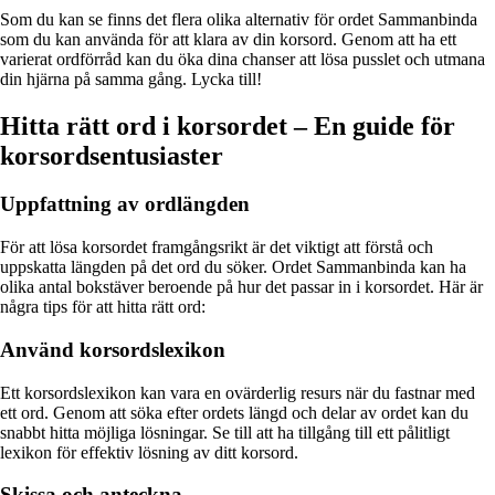
Som du kan se finns det flera olika alternativ för ordet Sammanbinda
som du kan använda för att klara av din korsord. Genom att ha ett
varierat ordförråd kan du öka dina chanser att lösa pusslet och utmana
din hjärna på samma gång. Lycka till!
Hitta rätt ord i korsordet – En guide för
korsordsentusiaster
Uppfattning av ordlängden
För att lösa korsordet framgångsrikt är det viktigt att förstå och
uppskatta längden på det ord du söker. Ordet Sammanbinda kan ha
olika antal bokstäver beroende på hur det passar in i korsordet. Här är
några tips för att hitta rätt ord:
Använd korsordslexikon
Ett korsordslexikon kan vara en ovärderlig resurs när du fastnar med
ett ord. Genom att söka efter ordets längd och delar av ordet kan du
snabbt hitta möjliga lösningar. Se till att ha tillgång till ett pålitligt
lexikon för effektiv lösning av ditt korsord.
Skissa och anteckna