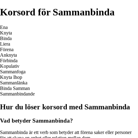
Korsord för Sammanbinda
Ena
Knyta
Binda
Liera
Förena
Anknyta
Förbinda
Kopulativ
Sammanfoga
Knyta Ihop
Sammanlänka
Binda Samman
Sammanbindande
Hur du löser korsord med Sammanbinda
Vad betyder Sammanbinda?
Sammanbinda är ett verb som betyder att förena saker eller personer
för att skapa en enhet eller relation mellan dem.