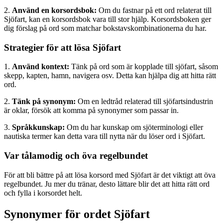
2.
Använd en korsordsbok:
Om du fastnar på ett ord relaterat till
Sjöfart, kan en korsordsbok vara till stor hjälp. Korsordsboken ger
dig förslag på ord som matchar bokstavskombinationerna du har.
Strategier för att lösa Sjöfart
1.
Använd kontext:
Tänk på ord som är kopplade till sjöfart, såsom
skepp, kapten, hamn, navigera osv. Detta kan hjälpa dig att hitta rätt
ord.
2.
Tänk på synonym:
Om en ledtråd relaterad till sjöfartsindustrin
är oklar, försök att komma på synonymer som passar in.
3.
Språkkunskap:
Om du har kunskap om sjöterminologi eller
nautiska termer kan detta vara till nytta när du löser ord i Sjöfart.
Var tålamodig och öva regelbundet
För att bli bättre på att lösa korsord med Sjöfart är det viktigt att öva
regelbundet. Ju mer du tränar, desto lättare blir det att hitta rätt ord
och fylla i korsordet helt.
Synonymer för ordet Sjöfart