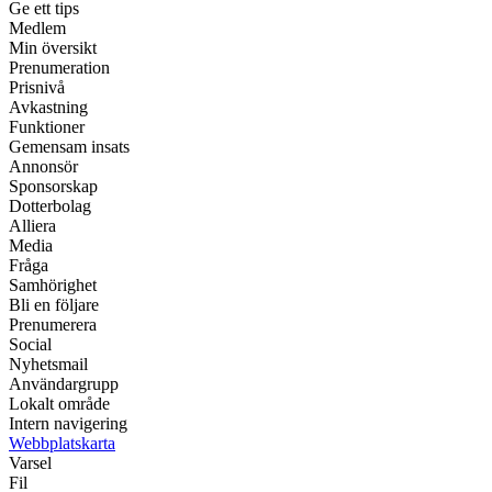
Ge ett tips
Medlem
Min översikt
Prenumeration
Prisnivå
Avkastning
Funktioner
Gemensam insats
Annonsör
Sponsorskap
Dotterbolag
Alliera
Media
Fråga
Samhörighet
Bli en följare
Prenumerera
Social
Nyhetsmail
Användargrupp
Lokalt område
Intern navigering
Webbplatskarta
Varsel
Fil