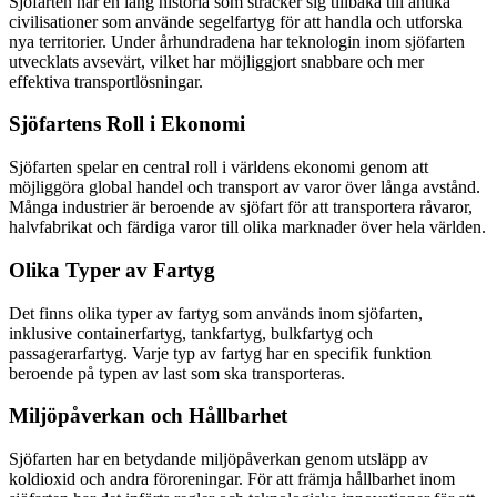
Sjöfarten har en lång historia som sträcker sig tillbaka till antika
civilisationer som använde segelfartyg för att handla och utforska
nya territorier. Under århundradena har teknologin inom sjöfarten
utvecklats avsevärt, vilket har möjliggjort snabbare och mer
effektiva transportlösningar.
Sjöfartens Roll i Ekonomi
Sjöfarten spelar en central roll i världens ekonomi genom att
möjliggöra global handel och transport av varor över långa avstånd.
Många industrier är beroende av sjöfart för att transportera råvaror,
halvfabrikat och färdiga varor till olika marknader över hela världen.
Olika Typer av Fartyg
Det finns olika typer av fartyg som används inom sjöfarten,
inklusive containerfartyg, tankfartyg, bulkfartyg och
passagerarfartyg. Varje typ av fartyg har en specifik funktion
beroende på typen av last som ska transporteras.
Miljöpåverkan och Hållbarhet
Sjöfarten har en betydande miljöpåverkan genom utsläpp av
koldioxid och andra föroreningar. För att främja hållbarhet inom