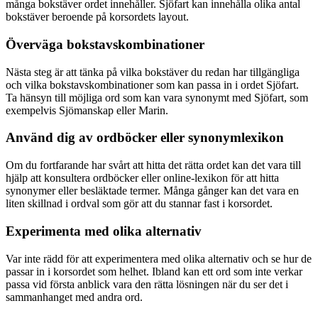
många bokstäver ordet innehåller. Sjöfart kan innehålla olika antal
bokstäver beroende på korsordets layout.
Överväga bokstavskombinationer
Nästa steg är att tänka på vilka bokstäver du redan har tillgängliga
och vilka bokstavskombinationer som kan passa in i ordet Sjöfart.
Ta hänsyn till möjliga ord som kan vara synonymt med Sjöfart, som
exempelvis Sjömanskap eller Marin.
Använd dig av ordböcker eller synonymlexikon
Om du fortfarande har svårt att hitta det rätta ordet kan det vara till
hjälp att konsultera ordböcker eller online-lexikon för att hitta
synonymer eller besläktade termer. Många gånger kan det vara en
liten skillnad i ordval som gör att du stannar fast i korsordet.
Experimenta med olika alternativ
Var inte rädd för att experimentera med olika alternativ och se hur de
passar in i korsordet som helhet. Ibland kan ett ord som inte verkar
passa vid första anblick vara den rätta lösningen när du ser det i
sammanhanget med andra ord.