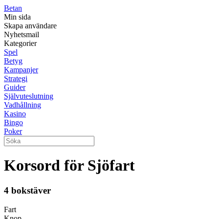
Betan
Min sida
Skapa användare
Nyhetsmail
Kategorier
Spel
Betyg
Kampanjer
Strategi
Guider
Självuteslutning
Vadhållning
Kasino
Bingo
Poker
Korsord för Sjöfart
4 bokstäver
Fart
Knop