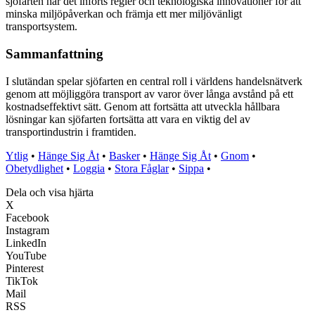
sjöfarten har det införts regler och teknologiska innovationer för att
minska miljöpåverkan och främja ett mer miljövänligt
transportsystem.
Sammanfattning
I slutändan spelar sjöfarten en central roll i världens handelsnätverk
genom att möjliggöra transport av varor över långa avstånd på ett
kostnadseffektivt sätt. Genom att fortsätta att utveckla hållbara
lösningar kan sjöfarten fortsätta att vara en viktig del av
transportindustrin i framtiden.
Ytlig
•
Hänge Sig Åt
•
Basker
•
Hänge Sig Åt
•
Gnom
•
Obetydlighet
•
Loggia
•
Stora Fåglar
•
Sippa
•
Dela och visa hjärta
X
Facebook
Instagram
LinkedIn
YouTube
Pinterest
TikTok
Mail
RSS