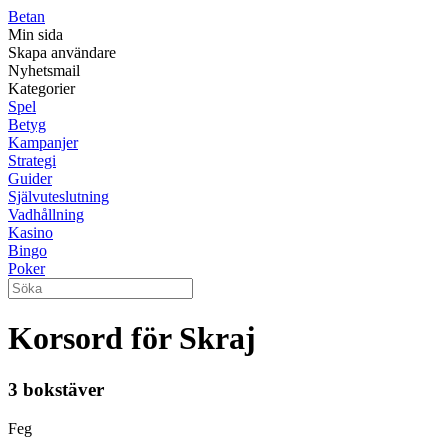
Betan
Min sida
Skapa användare
Nyhetsmail
Kategorier
Spel
Betyg
Kampanjer
Strategi
Guider
Självuteslutning
Vadhållning
Kasino
Bingo
Poker
Korsord för Skraj
3 bokstäver
Feg