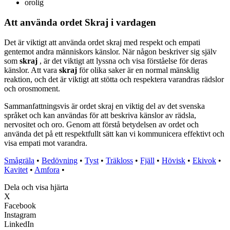
orolig
Att använda ordet Skraj i vardagen
Det är viktigt att använda ordet skraj med respekt och empati
gentemot andra människors känslor. När någon beskriver sig själv
som
skraj
, är det viktigt att lyssna och visa förståelse för deras
känslor. Att vara
skraj
för olika saker är en normal mänsklig
reaktion, och det är viktigt att stötta och respektera varandras rädslor
och orosmoment.
Sammanfattningsvis är ordet skraj en viktig del av det svenska
språket och kan användas för att beskriva känslor av rädsla,
nervositet och oro. Genom att förstå betydelsen av ordet och
använda det på ett respektfullt sätt kan vi kommunicera effektivt och
visa empati mot varandra.
Smågräla
•
Bedövning
•
Tyst
•
Träkloss
•
Fjäll
•
Hövisk
•
Ekivok
•
Kavitet
•
Amfora
•
Dela och visa hjärta
X
Facebook
Instagram
LinkedIn