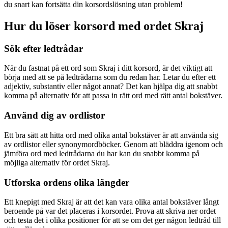
du snart kan fortsätta din korsordslösning utan problem!
Hur du löser korsord med ordet Skraj
Sök efter ledtrådar
När du fastnat på ett ord som Skraj i ditt korsord, är det viktigt att
börja med att se på ledtrådarna som du redan har. Letar du efter ett
adjektiv, substantiv eller något annat? Det kan hjälpa dig att snabbt
komma på alternativ för att passa in rätt ord med rätt antal bokstäver.
Använd dig av ordlistor
Ett bra sätt att hitta ord med olika antal bokstäver är att använda sig
av ordlistor eller synonymordböcker. Genom att bläddra igenom och
jämföra ord med ledtrådarna du har kan du snabbt komma på
möjliga alternativ för ordet Skraj.
Utforska ordens olika längder
Ett knepigt med Skraj är att det kan vara olika antal bokstäver långt
beroende på var det placeras i korsordet. Prova att skriva ner ordet
och testa det i olika positioner för att se om det ger någon ledtråd till