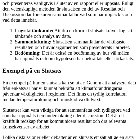
och presenteras vanligtvis i slutet av en rapport eller uppsats. Enligt
den vetenskapliga metoden är slutsatsen en del av Resultat och
Diskussion där forskaren sammanfattar vad som har upptäckts och
vad detta innebär.
Logiskt tänkande:
Att dra en korrekt slutsats kräver logiskt
tänkande och analys av data.
Sammanfattning:
Slutsatsen sammanfattar de viktigaste
resultaten och huvudargumenten som presenterats i arbetet.
Bedömning:
Det är också en bedömning av hur väl målen
har uppnåtts och om hypotesen har bekräftats eller förkastats.
Exempel på en Slutsats
En exempel på hur en slutsats kan se ut är: Genom att analysera data
från enkätsvar har vi kunnat bekräfta att klimatförändringarna
påverkar växtligheten i regionen. Det finns en tydlig korrelation
mellan temperaturökning och minskad växttillväxt.
Slutsatser kan vara viktiga för att sammanfatta och tydliggöra vad
som har uppnåtts i en undersökning eller diskussion. Det är ett
kraftfullt redskap för att kommunicera resultat och dra relevanta
konsekvenser av arbetet.
I olika diskussioner eller debatter är en slutsats ett sätt att ge en sista