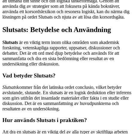
att utmana ditt sinne och din logiska tankeförmåga. Genom att
använda dig av strategier som att fokusera på kända bokstäver,
använda ett korsordslexikon och resonera logiskt, kan du närma dig
lösningen på ordet Slutsats och njuta av att lösa din korsordsgåta.
Slutsats: Betydelse och Användning
Slutsats
är en viktig term inom olika områden som akademisk
forskning, vetenskapliga rapporter, uppsatser, diskussioner och
debatter. Det är ett ord med djup betydelse och används för att
sammanfatta och dra en sista bedömning eller resultat av en
undersökning eller diskussion.
Vad betyder Slutsats?
Slutsats
kommer från det latinska ordet conclusio, vilket betyder
avslutande, slutande. En slutsats är en logisk deduktion eller inferens
som görs utifrån det insamlade materialet eller fakta i en studie eller
diskussion. Det är en sammanfattning av huvudpunkterna och
resultaten av en undersökning.
Hur används Slutsats i praktiken?
Att dra en slutsats är en viktig del av alla typer av skriftliga arbeten