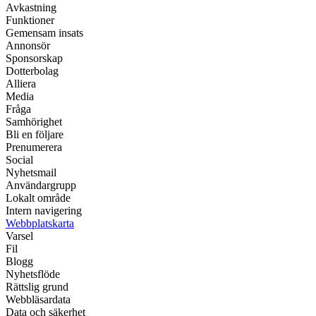
Avkastning
Funktioner
Gemensam insats
Annonsör
Sponsorskap
Dotterbolag
Alliera
Media
Fråga
Samhörighet
Bli en följare
Prenumerera
Social
Nyhetsmail
Användargrupp
Lokalt område
Intern navigering
Webbplatskarta
Varsel
Fil
Blogg
Nyhetsflöde
Rättslig grund
Webbläsardata
Data och säkerhet