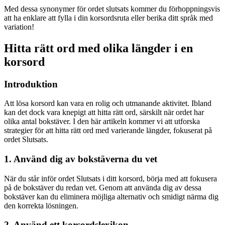
Med dessa synonymer för ordet slutsats kommer du förhoppningsvis
att ha enklare att fylla i din korsordsruta eller berika ditt språk med
variation!
Hitta rätt ord med olika längder i en
korsord
Introduktion
Att lösa korsord kan vara en rolig och utmanande aktivitet. Ibland
kan det dock vara knepigt att hitta rätt ord, särskilt när ordet har
olika antal bokstäver. I den här artikeln kommer vi att utforska
strategier för att hitta rätt ord med varierande längder, fokuserat på
ordet Slutsats.
1. Använd dig av bokstäverna du vet
När du står inför ordet Slutsats i ditt korsord, börja med att fokusera
på de bokstäver du redan vet. Genom att använda dig av dessa
bokstäver kan du eliminera möjliga alternativ och smidigt närma dig
den korrekta lösningen.
2. Använd ett korsordslexikon