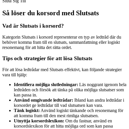
Sluta Sig Till
Så löser du korsord med Slutsats
Vad är Slutsats i korsord?
Kategorin Slutsats i korsord representerar en typ av ledtråd där du
behöver komma fram till en slutsats, sammanfattning eller logiskt
resonemang för att hitta det rätta ordet.
Tips och strategier för att lösa Slutsats
För att lösa ledtrådar med Slutsats effektivt, kan följande strategier
vara till hjälp:
Identifiera möjliga slutledningar:
Läs noggrant igenom hela
ledtråden och försök att tänka på olika möjliga slutsatser som
kan passa in.
Använd omgivande ledtrådar:
Ibland kan andra ledtrådar i
korsordet ge ledtrådar till vad slutsatsen kan vara.
Tänk logiskt:
Använd logiskt tänkande och resonemang för
att komma fram till den mest rimliga slutsatsen.
Utnyttja korsordslexikon:
Om du fastnar, använd en
korsordslexikon för att hitta möjliga ord som kan passa