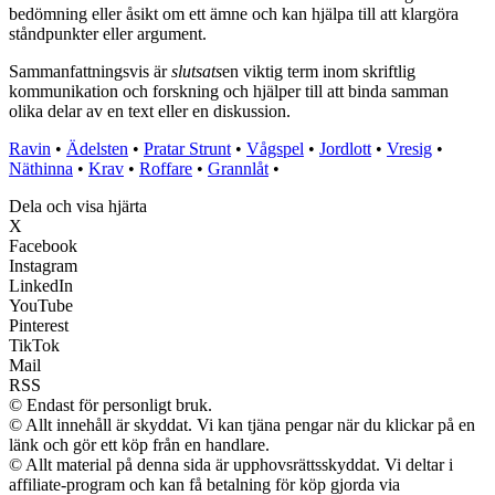
bedömning eller åsikt om ett ämne och kan hjälpa till att klargöra
ståndpunkter eller argument.
Sammanfattningsvis är
slutsats
en viktig term inom skriftlig
kommunikation och forskning och hjälper till att binda samman
olika delar av en text eller en diskussion.
Ravin
•
Ädelsten
•
Pratar Strunt
•
Vågspel
•
Jordlott
•
Vresig
•
Näthinna
•
Krav
•
Roffare
•
Grannlåt
•
Dela och visa hjärta
X
Facebook
Instagram
LinkedIn
YouTube
Pinterest
TikTok
Mail
RSS
© Endast för personligt bruk.
© Allt innehåll är skyddat. Vi kan tjäna pengar när du klickar på en
länk och gör ett köp från en handlare.
© Allt material på denna sida är upphovsrättsskyddat. Vi deltar i
affiliate-program och kan få betalning för köp gjorda via