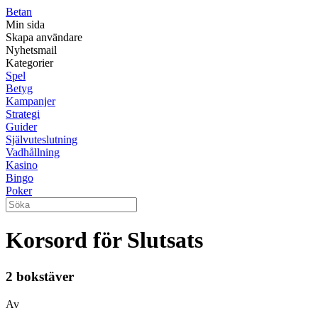
Betan
Min sida
Skapa användare
Nyhetsmail
Kategorier
Spel
Betyg
Kampanjer
Strategi
Guider
Självuteslutning
Vadhållning
Kasino
Bingo
Poker
Korsord för Slutsats
2 bokstäver
Av