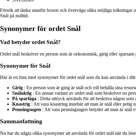
Försök att tänka utanför boxen och överväga olika möjliga tolkningar 
Snål på nolltid.
Synonymer för ordet Snål
Vad betyder ordet Snål?
Ordet snål beskriver en person som är oekonomisk, girig eller sparsam på 
Synonymer för Snål
Här är en lista med synonymer för ordet snål som du kan använda i ditt
Girig
: En person som är girig är snål och vill behålla sina resurse
Snålaktig
: En annan variant av ordet snål som beskriver en pers
På sparlåga
: Detta uttryck används för att beskriva någon som 
Knastrig
: Att vara knastring innebär att man är snål eller petig 
Penningsugen
: Att vara penningsugen betyder att man är snål ell
Sammanfattning
Nu har du några olika synonymer att använda för ordet snål när du löser