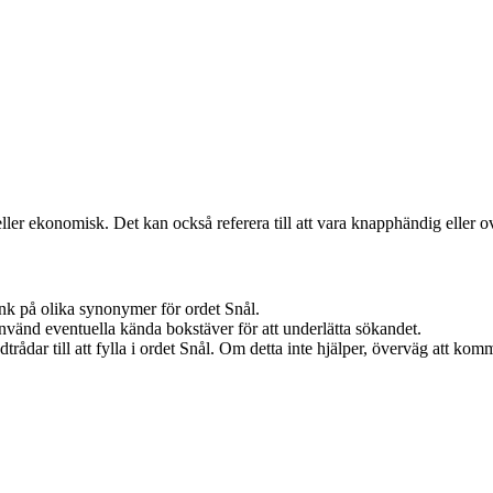
ler ekonomisk. Det kan också referera till att vara knapphändig eller ov
nk på olika synonymer för ordet Snål.
nvänd eventuella kända bokstäver för att underlätta sökandet.
rådar till att fylla i ordet Snål. Om detta inte hjälper, överväg att komma 