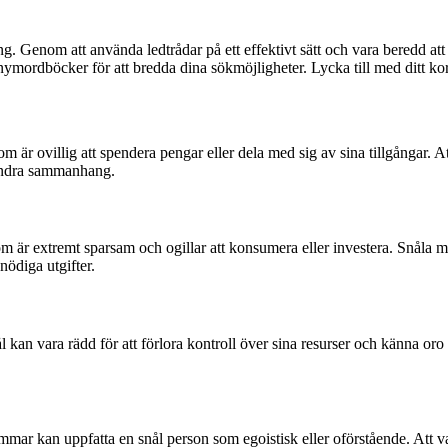
g. Genom att använda ledtrådar på ett effektivt sätt och vara beredd att
nymordböcker för att bredda dina sökmöjligheter. Lycka till med ditt ko
m är ovillig att spendera pengar eller dela med sig av sina tillgångar. At
 andra sammanhang.
m är extremt sparsam och ogillar att konsumera eller investera. Snåla mä
nödiga utgifter.
an vara rädd för att förlora kontroll över sina resurser och känna oro
ar kan uppfatta en snål person som egoistisk eller oförstående. Att vara 