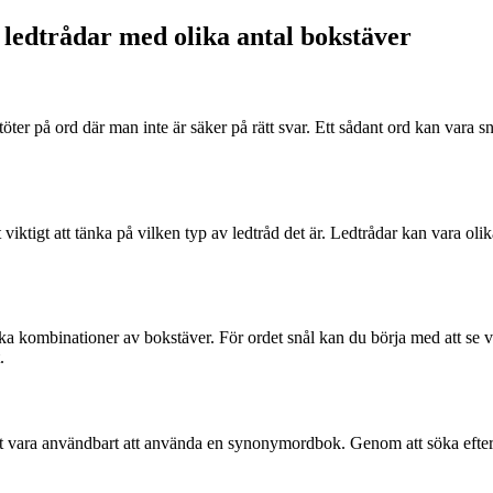
sa ledtrådar med olika antal bokstäver
öter på ord där man inte är säker på rätt svar. Ett sådant ord kan vara s
iktigt att tänka på vilken typ av ledtråd det är. Ledtrådar kan vara olika
olika kombinationer av bokstäver. För ordet snål kan du börja med att se 
.
et vara användbart att använda en synonymordbok. Genom att söka efter sy