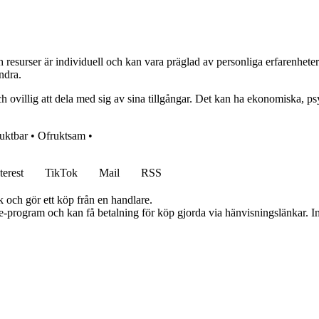
ch resurser är individuell och kan vara präglad av personliga erfarenhete
ndra.
ch ovillig att dela med sig av sina tillgångar. Det kan ha ekonomiska, ps
uktbar
•
Ofruktsam
•
terest
TikTok
Mail
RSS
k och gör ett köp från en handlare.
te-program och kan få betalning för köp gjorda via hänvisningslänkar. Inn