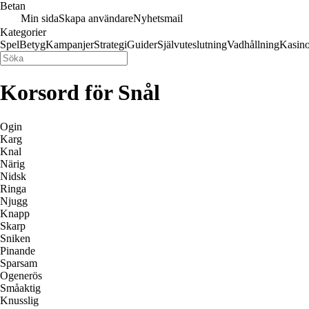
Betan
Min sida
Skapa användare
Nyhetsmail
Kategorier
Spel
Betyg
Kampanjer
Strategi
Guider
Självuteslutning
Vadhållning
Kasin
Korsord för Snål
Ogin
Karg
Knal
Närig
Nidsk
Ringa
Njugg
Knapp
Skarp
Sniken
Pinande
Sparsam
Ogenerös
Småaktig
Knusslig