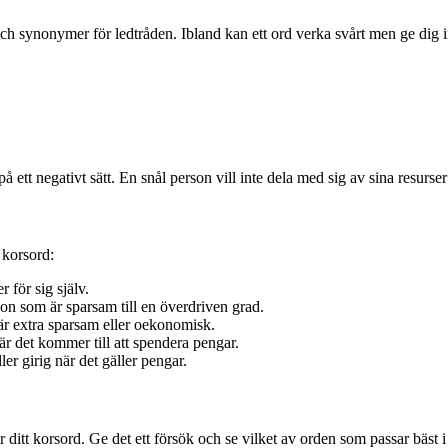
och synonymer för ledtråden. Ibland kan ett ord verka svårt men ge dig
ett negativt sätt. En snål person vill inte dela med sig av sina resurser 
 korsord:
r för sig själv.
on som är sparsam till en överdriven grad.
är extra sparsam eller oekonomisk.
när det kommer till att spendera pengar.
er girig när det gäller pengar.
 ditt korsord. Ge det ett försök och se vilket av orden som passar bäst 