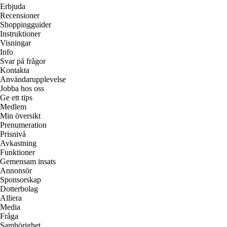
Erbjuda
Recensioner
Shoppingguider
Instruktioner
Visningar
Info
Svar på frågor
Kontakta
Användarupplevelse
Jobba hos oss
Ge ett tips
Medlem
Min översikt
Prenumeration
Prisnivå
Avkastning
Funktioner
Gemensam insats
Annonsör
Sponsorskap
Dotterbolag
Alliera
Media
Fråga
Samhörighet