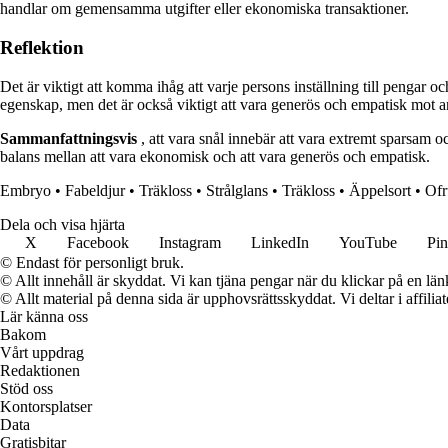
handlar om gemensamma utgifter eller ekonomiska transaktioner.
Reflektion
Det är viktigt att komma ihåg att varje persons inställning till pengar o
egenskap, men det är också viktigt att vara generös och empatisk mot a
Sammanfattningsvis
, att vara snål innebär att vara extremt sparsam o
balans mellan att vara ekonomisk och att vara generös och empatisk.
Embryo
•
Fabeldjur
•
Träkloss
•
Strålglans
•
Träkloss
•
Äppelsort
•
Ofr
Dela och visa hjärta
X
Facebook
Instagram
LinkedIn
YouTube
Pin
© Endast för personligt bruk.
© Allt innehåll är skyddat. Vi kan tjäna pengar när du klickar på en län
© Allt material på denna sida är upphovsrättsskyddat. Vi deltar i affilia
Lär känna oss
Bakom
Vårt uppdrag
Redaktionen
Stöd oss
Kontorsplatser
Data
Gratisbitar