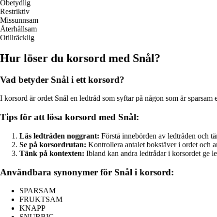
Obetydlig
Restriktiv
Missunnsam
Återhållsam
Otillräcklig
Hur löser du korsord med Snål?
Vad betyder Snål i ett korsord?
I korsord är ordet Snål en ledtråd som syftar på någon som är sparsam el
Tips för att lösa korsord med Snål:
Läs ledtråden noggrant:
Förstå innebörden av ledtråden och tä
Se på korsordrutan:
Kontrollera antalet bokstäver i ordet och a
Tänk på kontexten:
Ibland kan andra ledtrådar i korsordet ge ledt
Användbara synonymer för Snål i korsord:
SPARSAM
FRUKTSAM
KNAPP
SNUBBIG