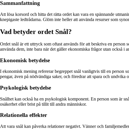
Sammanfattning
Att lösa korsord och hitta det rätta ordet kan vara en spännande utmanin
knepigaste ledtrådarna. Glöm inte heller att använda resurser som syno
Vad betyder ordet Snål?
Ordet snål är ett uttryck som oftast används för att beskriva en person so
använda dem, inte bara när det gäller ekonomiska frågor utan också i
Ekonomisk betydelse
I ekonomisk mening refererar begreppet snål vanligtvis till en person so
pengar, även på nödvändiga saker, och föredrar att spara och undvika o
Psykologisk betydelse
Snålhet kan också ha en psykologisk komponent. En person som är snål k
osäkerhet eller brist på tillit till andra människor.
Relationella effekter
Att vara snål kan påverka relationer negativt. Vänner och familjemedlemm