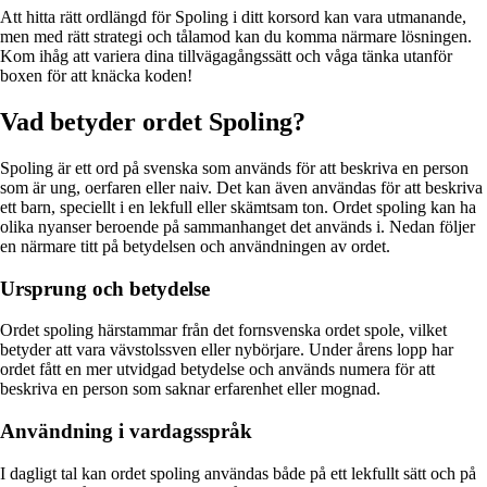
Att hitta rätt ordlängd för Spoling i ditt korsord kan vara utmanande,
men med rätt strategi och tålamod kan du komma närmare lösningen.
Kom ihåg att variera dina tillvägagångssätt och våga tänka utanför
boxen för att knäcka koden!
Vad betyder ordet Spoling?
Spoling är ett ord på svenska som används för att beskriva en person
som är ung, oerfaren eller naiv. Det kan även användas för att beskriva
ett barn, speciellt i en lekfull eller skämtsam ton. Ordet spoling kan ha
olika nyanser beroende på sammanhanget det används i. Nedan följer
en närmare titt på betydelsen och användningen av ordet.
Ursprung och betydelse
Ordet spoling härstammar från det fornsvenska ordet spole, vilket
betyder att vara vävstolssven eller nybörjare. Under årens lopp har
ordet fått en mer utvidgad betydelse och används numera för att
beskriva en person som saknar erfarenhet eller mognad.
Användning i vardagsspråk
I dagligt tal kan ordet spoling användas både på ett lekfullt sätt och på