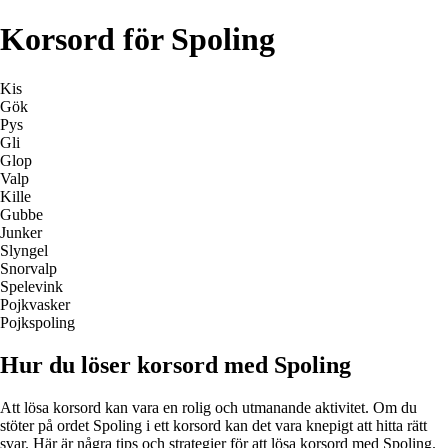
Korsord för Spoling
Kis
Gök
Pys
Gli
Glop
Valp
Kille
Gubbe
Junker
Slyngel
Snorvalp
Spelevink
Pojkvasker
Pojkspoling
Hur du löser korsord med Spoling
Att lösa korsord kan vara en rolig och utmanande aktivitet. Om du
stöter på ordet Spoling i ett korsord kan det vara knepigt att hitta rätt
svar. Här är några tips och strategier för att lösa korsord med Spoling.