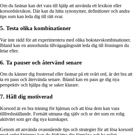
Om du fastnar kan det vara till hjälp att använda ett lexikon eller
korsordslexikon. Där kan du hitta synonymer, definitioner och andra
tips som kan leda dig till rätt svar.
5. Testa olika kombinationer
Var inte rädd för att experimentera med olika bokstavskombinationer.
Ibland kan en annorlunda tillvägagångssätt leda dig till lösningen du
letar efter.
6. Ta pauser och återvänd senare
Om du känner dig frustrerad eller fastnar på ett svårt ord, är det bra att
ta en paus och återvända senare. Ibland kan en paus ge dig nya
perspektiv och hjälpa dig se saker klarare.
7. Håll dig motiverad
Korsord är en bra träning för hjärnan och att lösa dem kan vara
tillfredsställande. Fortsätt utmana dig själv och se det som en rolig
aktivitet som ger dig nya kunskaper.
Genom att använda ovanstående tips och strategier för att lösa korsord
med ordet Strimma kan du förbättra din förmåga och ha roligt