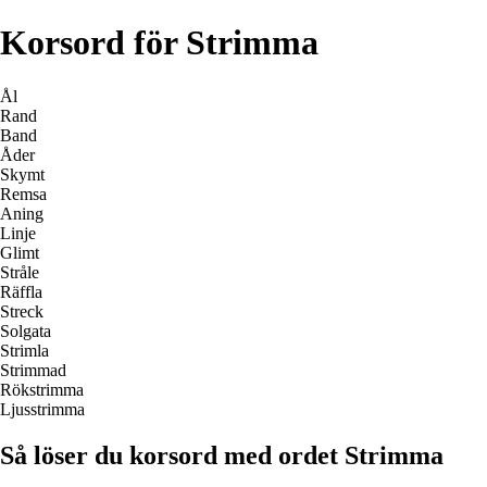
Korsord för Strimma
Ål
Rand
Band
Åder
Skymt
Remsa
Aning
Linje
Glimt
Stråle
Räffla
Streck
Solgata
Strimla
Strimmad
Rökstrimma
Ljusstrimma
Så löser du korsord med ordet Strimma