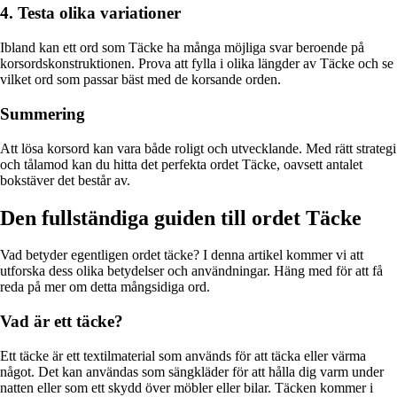
4. Testa olika variationer
Ibland kan ett ord som Täcke ha många möjliga svar beroende på
korsordskonstruktionen. Prova att fylla i olika längder av Täcke och se
vilket ord som passar bäst med de korsande orden.
Summering
Att lösa korsord kan vara både roligt och utvecklande. Med rätt strategi
och tålamod kan du hitta det perfekta ordet Täcke, oavsett antalet
bokstäver det består av.
Den fullständiga guiden till ordet Täcke
Vad betyder egentligen ordet täcke? I denna artikel kommer vi att
utforska dess olika betydelser och användningar. Häng med för att få
reda på mer om detta mångsidiga ord.
Vad är ett täcke?
Ett täcke är ett textilmaterial som används för att täcka eller värma
något. Det kan användas som sängkläder för att hålla dig varm under
natten eller som ett skydd över möbler eller bilar. Täcken kommer i