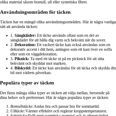
olika material såsom bomull, ull eller syntetiska fibrer.
Användningsområden för täcken
Täcken har en mängd olika användningsområden. Här är några vanliga
sätt att använda täcken:
1.
Sängkläder:
Ett täcke används oftast som en del av
sängkläder för att hålla dig varm och bekväm när du sover.
2.
Dekoration:
Ett vackert täcke kan också användas som en
dekorativ accent i ditt hem, antingen som ett kast över en soffa
eller som en väggdekoration.
3.
Piknick:
Ta med ett täcke ut på en picknick för att sitta
bekvämt och skyddat mot marken.
4.
Bilskydd:
Ett täcke kan användas för att täcka och skydda din
bil mot vädrets påverkan.
Populära typer av täcken
Det finns många olika typer av täcken att välja mellan, beroende på
dina behov och preferenser. Här är några populära typer av täcken:
Bomullstäcke:
Andas bra och passar bra för sommartid.
Ulltäcke:
Värmer effektivt och reglerar kroppstemperaturen.
Syttetäcke:
Fyllt med syntetiska material och är allergivänligt.