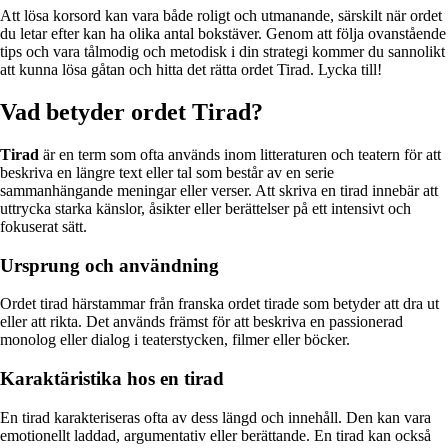
Att lösa korsord kan vara både roligt och utmanande, särskilt när ordet
du letar efter kan ha olika antal bokstäver. Genom att följa ovanstående
tips och vara tålmodig och metodisk i din strategi kommer du sannolikt
att kunna lösa gåtan och hitta det rätta ordet Tirad. Lycka till!
Vad betyder ordet Tirad?
Tirad
är en term som ofta används inom litteraturen och teatern för att
beskriva en längre text eller tal som består av en serie
sammanhängande meningar eller verser. Att skriva en tirad innebär att
uttrycka starka känslor, åsikter eller berättelser på ett intensivt och
fokuserat sätt.
Ursprung och användning
Ordet tirad härstammar från franska ordet tirade som betyder att dra ut
eller att rikta. Det används främst för att beskriva en passionerad
monolog eller dialog i teaterstycken, filmer eller böcker.
Karaktäristika hos en tirad
En tirad karakteriseras ofta av dess längd och innehåll. Den kan vara
emotionellt laddad, argumentativ eller berättande. En tirad kan också