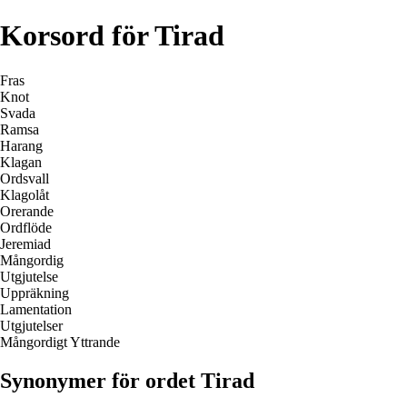
Korsord för Tirad
Fras
Knot
Svada
Ramsa
Harang
Klagan
Ordsvall
Klagolåt
Orerande
Ordflöde
Jeremiad
Mångordig
Utgjutelse
Uppräkning
Lamentation
Utgjutelser
Mångordigt Yttrande
Synonymer för ordet Tirad