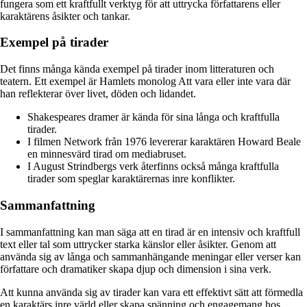
fungera som ett kraftfullt verktyg för att uttrycka författarens eller
karaktärens åsikter och tankar.
Exempel på tirader
Det finns många kända exempel på tirader inom litteraturen och
teatern. Ett exempel är Hamlets monolog Att vara eller inte vara där
han reflekterar över livet, döden och lidandet.
Shakespeares dramer är kända för sina långa och kraftfulla
tirader.
I filmen Network från 1976 levererar karaktären Howard Beale
en minnesvärd tirad om mediabruset.
I August Strindbergs verk återfinns också många kraftfulla
tirader som speglar karaktärernas inre konflikter.
Sammanfattning
I sammanfattning kan man säga att en tirad är en intensiv och kraftfull
text eller tal som uttrycker starka känslor eller åsikter. Genom att
använda sig av långa och sammanhängande meningar eller verser kan
författare och dramatiker skapa djup och dimension i sina verk.
Att kunna använda sig av tirader kan vara ett effektivt sätt att förmedla
en karaktärs inre värld eller skapa spänning och engagemang hos