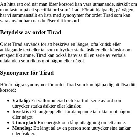
Att hitta rätt ord när man löser korsord kan vara utmanande, särskilt om
man fastnar på ett specifikt ord som Tirad. För att hjälpa dig på vägen
har vi sammanställt en lista med synonymer för ordet Tirad som kan
vara användbara när du löser ditt korsord.
Betydelse av ordet Tirad
Ordet Tirad används för att beskriva en längre, ofta kritisk eller
anklagande text eller tal som uttrycker starka åsikter eller känslor om
ett specifikt ämne. Tirad kan också hänvisa till en serie av verbala
uttalanden som riktas mot någon eller något.
Synonymer för Tirad
Här är några synonymer för ordet Tirad som kan hjälpa dig att lösa ditt
korsord:
Vältalig:
En välformulerad och kraftfull serie av ord som
uttrycker starka åsikter eller känslor.
Invektiv:
Ett angrepp eller förolämpande tal riktat mot någon
eller något.
Utmärglad:
En energisk och lång utläggning om ett ämne.
Monolog:
Ett långt tal av en person som uttrycker sina tankar
eller åsikter.