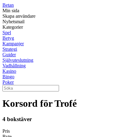
Betan
Min sida
Skapa användare
Nyhetsmail
Kategorier
Spel
Betyg
Kampanjer
Strategi
Guider
Självuteslutning
Vadhållning
Kasino
Bingo
Poker
Korsord för Trofé
4 bokstäver
Pris
Byte