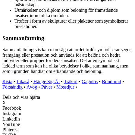
mästerskap.
Utmärkelser och diplom som belöning för framstående
insatser inom olika områden.
Troféer i form av skulpturer eller plaketter som symboliserar
prestationer.
Sammanfattning
Sammanfattningsvis kan man säga att ordet trofé symboliserar seger,
framgång eller prestation och används för att belöna och hedra
individer eller grupper för deras insatser. Det är en symboliskt
laddad term som kan ha olika betydelser i olika sammanhang, men
som i grunden handlar om erkännande och belöning.
Kista
•
Likaså
•
Hänge Sig Åt
•
Träkarl
•
Gagnlös
•
Bondbrud
•
Förståndig
•
Avog
•
Påver
•
Mossdjur
•
Dela och visa hjärta
X
Facebook
Instagram
LinkedIn
YouTube
Pinterest