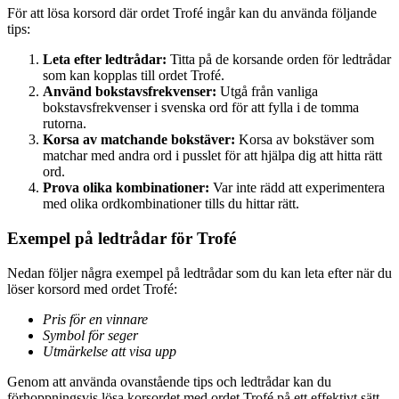
För att lösa korsord där ordet Trofé ingår kan du använda följande
tips:
Leta efter ledtrådar:
Titta på de korsande orden för ledtrådar
som kan kopplas till ordet Trofé.
Använd bokstavsfrekvenser:
Utgå från vanliga
bokstavsfrekvenser i svenska ord för att fylla i de tomma
rutorna.
Korsa av matchande bokstäver:
Korsa av bokstäver som
matchar med andra ord i pusslet för att hjälpa dig att hitta rätt
ord.
Prova olika kombinationer:
Var inte rädd att experimentera
med olika ordkombinationer tills du hittar rätt.
Exempel på ledtrådar för Trofé
Nedan följer några exempel på ledtrådar som du kan leta efter när du
löser korsord med ordet Trofé:
Pris för en vinnare
Symbol för seger
Utmärkelse att visa upp
Genom att använda ovanstående tips och ledtrådar kan du
förhoppningsvis lösa korsordet med ordet Trofé på ett effektivt sätt.