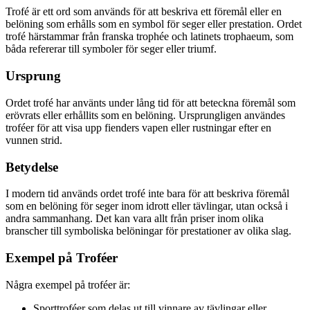
Trofé är ett ord som används för att beskriva ett föremål eller en
belöning som erhålls som en symbol för seger eller prestation. Ordet
trofé härstammar från franska trophée och latinets trophaeum, som
båda refererar till symboler för seger eller triumf.
Ursprung
Ordet trofé har använts under lång tid för att beteckna föremål som
erövrats eller erhållits som en belöning. Ursprungligen användes
troféer för att visa upp fienders vapen eller rustningar efter en
vunnen strid.
Betydelse
I modern tid används ordet trofé inte bara för att beskriva föremål
som en belöning för seger inom idrott eller tävlingar, utan också i
andra sammanhang. Det kan vara allt från priser inom olika
branscher till symboliska belöningar för prestationer av olika slag.
Exempel på Troféer
Några exempel på troféer är:
Sporttroféer som delas ut till vinnare av tävlingar eller