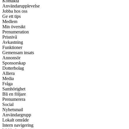
Kontakta
Användarupplevelse
Jobba hos oss
Ge ett tips
Medlem
Min översikt
Prenumeration
Prisnivå
Avkastning
Funktioner
Gemensam insats
Annonsör
Sponsorskap
Dotterbolag
Alliera
Media
Fråga
Samhörighet
Bli en följare
Prenumerera
Social
Nyhetsmail
Användargrupp
Lokalt område
Intern navigering