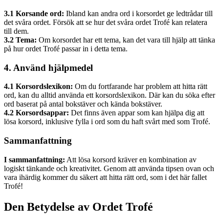
3.1 Korsande ord:
Ibland kan andra ord i korsordet ge ledtrådar till
det svåra ordet. Försök att se hur det svåra ordet Trofé kan relatera
till dem.
3.2 Tema:
Om korsordet har ett tema, kan det vara till hjälp att tänka
på hur ordet Trofé passar in i detta tema.
4. Använd hjälpmedel
4.1 Korsordslexikon:
Om du fortfarande har problem att hitta rätt
ord, kan du alltid använda ett korsordslexikon. Där kan du söka efter
ord baserat på antal bokstäver och kända bokstäver.
4.2 Korsordsappar:
Det finns även appar som kan hjälpa dig att
lösa korsord, inklusive fylla i ord som du haft svårt med som Trofé.
Sammanfattning
I sammanfattning:
Att lösa korsord kräver en kombination av
logiskt tänkande och kreativitet. Genom att använda tipsen ovan och
vara ihärdig kommer du säkert att hitta rätt ord, som i det här fallet
Trofé!
Den Betydelse av Ordet Trofé