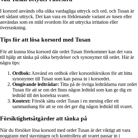
I korsord används ofta olika vardagliga uttryck och ord, och Tusan är
ett sådant uttryck. Det kan vara en förklenande variant av tusen eller
användas som en mild svordom för att uttrycka irritation eller
överraskning.
Tips för att lösa korsord med Tusan
För att kunna lösa korsord där ordet Tusan förekommer kan det vara
till hjälp att tänka på olika betydelser och synonymer till ordet. Här är
några tips:
Ordbok:
Använd en ordbok eller korsordslexikon för att hitta
synonymer till Tusan som kan passa in i korsordet.
Omgivande ledtrådar:
Titta på de övriga ledtrådarna runt ordet
Tusan för att se om det finns någon ledtråd som kan ge dig en
ledtråd till det korrekta svaret.
Kontext:
Försök sätta ordet Tusan i en mening eller ett
sammanhang för att se om det ger dig någon ledtråd till svaret.
Försiktighetsåtgärder att tänka på
När du försöker lösa korsord med ordet Tusan är det viktigt att vara
noggrann med stavningen och kontrollera att svaret passar in i