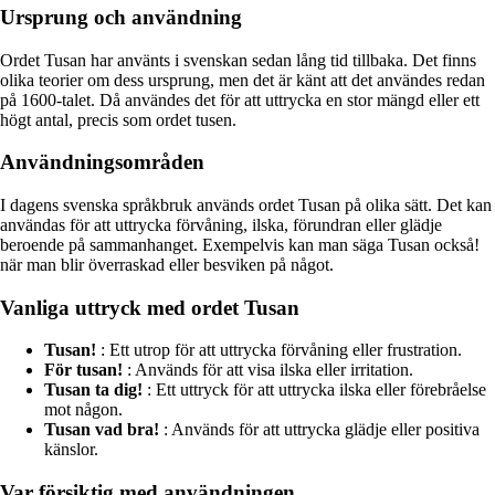
Ursprung och användning
Ordet Tusan har använts i svenskan sedan lång tid tillbaka. Det finns
olika teorier om dess ursprung, men det är känt att det användes redan
på 1600-talet. Då användes det för att uttrycka en stor mängd eller ett
högt antal, precis som ordet tusen.
Användningsområden
I dagens svenska språkbruk används ordet Tusan på olika sätt. Det kan
användas för att uttrycka förvåning, ilska, förundran eller glädje
beroende på sammanhanget. Exempelvis kan man säga Tusan också!
när man blir överraskad eller besviken på något.
Vanliga uttryck med ordet Tusan
Tusan!
: Ett utrop för att uttrycka förvåning eller frustration.
För tusan!
: Används för att visa ilska eller irritation.
Tusan ta dig!
: Ett uttryck för att uttrycka ilska eller förebråelse
mot någon.
Tusan vad bra!
: Används för att uttrycka glädje eller positiva
känslor.
Var försiktig med användningen