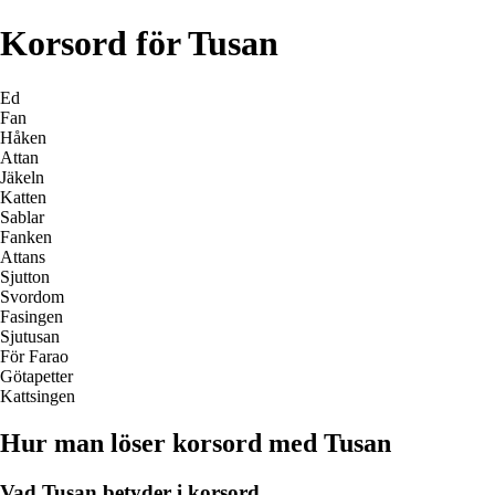
Korsord för Tusan
Ed
Fan
Håken
Attan
Jäkeln
Katten
Sablar
Fanken
Attans
Sjutton
Svordom
Fasingen
Sjutusan
För Farao
Götapetter
Kattsingen
Hur man löser korsord med Tusan
Vad Tusan betyder i korsord