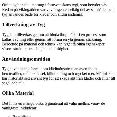
Ordet
tyg
har sitt ursprung i fornsvenskans tygi, som betyder väv.
Redan på vikingatiden var vävningen en viktig del av samhället och
tyg användes både för kläder och andra ändamål.
Tillverkning av Tyg
Tyg kan tillverkas genom att binda ihop trådar i en process som
kallas vävning eller genom att forma en yta genom stickning.
Beroende på material och teknik kan tyget få olika egenskaper
såsom struktur, stretchighet och luftighet.
Användningsområden
Tyg används inte bara inom klädindustrin utan även inom
hemtextilier, möbelklädsel, bilinredning och mycket mer. Människor
har historiskt sett använt tyg för att skapa allt från kläder och filtar till
segel och tält.
Olika Material
Det finns en mängd olika tygmaterial att välja mellan, varav de
vanligaste inkluderar:
Bomullstyg