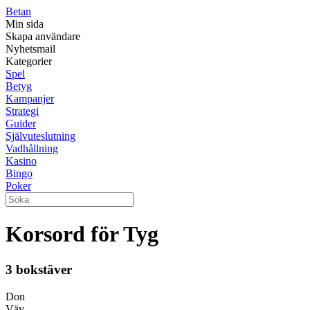
Betan
Min sida
Skapa användare
Nyhetsmail
Kategorier
Spel
Betyg
Kampanjer
Strategi
Guider
Självuteslutning
Vadhållning
Kasino
Bingo
Poker
Korsord för Tyg
3 bokstäver
Don
Väv