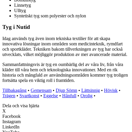
Linnetyg
Ulltyg
Syntetiskt tyg som polyester och nylon
Tyg i Nutid
Idag används tyg även inom tekniska textilier för att skapa
innovativa lösningar inom områden som medicinteknik, rymdfart
och sportkläder. Tekniken bakom tillverkningen av tyg har också
utvecklats, vilket möjliggör produktion av mer avancerade material.
Sammanfattningsvis är tyg en oumbärlig del av våra liv, från våra
kläder till våra hem och teknologiska innovationer. Med en rik
historia och mångfald av användningsområden kommer tyg troligen
fortsätta spela en viktig roll i framtiden.
Tillbakagång
•
Gemensam
•
Djup Sömn
•
Lättsinnig
•
Hövisk
•
Trägen
•
Svartkonst
•
Eggelse
•
Hånfull
•
Orolig
•
Dela och visa hjärta
X
Facebook
Instagram
LinkedIn