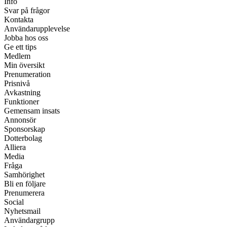
Info
Svar på frågor
Kontakta
Användarupplevelse
Jobba hos oss
Ge ett tips
Medlem
Min översikt
Prenumeration
Prisnivå
Avkastning
Funktioner
Gemensam insats
Annonsör
Sponsorskap
Dotterbolag
Alliera
Media
Fråga
Samhörighet
Bli en följare
Prenumerera
Social
Nyhetsmail
Användargrupp