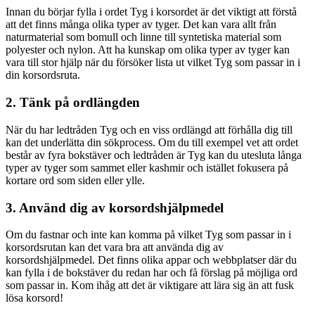
Innan du börjar fylla i ordet Tyg i korsordet är det viktigt att förstå
att det finns många olika typer av tyger. Det kan vara allt från
naturmaterial som bomull och linne till syntetiska material som
polyester och nylon. Att ha kunskap om olika typer av tyger kan
vara till stor hjälp när du försöker lista ut vilket Tyg som passar in i
din korsordsruta.
2. Tänk på ordlängden
När du har ledtråden Tyg och en viss ordlängd att förhålla dig till
kan det underlätta din sökprocess. Om du till exempel vet att ordet
består av fyra bokstäver och ledtråden är Tyg kan du utesluta långa
typer av tyger som sammet eller kashmir och istället fokusera på
kortare ord som siden eller ylle.
3. Använd dig av korsordshjälpmedel
Om du fastnar och inte kan komma på vilket Tyg som passar in i
korsordsrutan kan det vara bra att använda dig av
korsordshjälpmedel. Det finns olika appar och webbplatser där du
kan fylla i de bokstäver du redan har och få förslag på möjliga ord
som passar in. Kom ihåg att det är viktigare att lära sig än att fusk
lösa korsord!