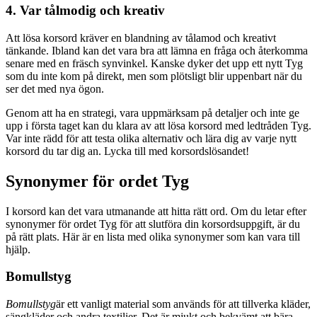
4. Var tålmodig och kreativ
Att lösa korsord kräver en blandning av tålamod och kreativt
tänkande. Ibland kan det vara bra att lämna en fråga och återkomma
senare med en fräsch synvinkel. Kanske dyker det upp ett nytt Tyg
som du inte kom på direkt, men som plötsligt blir uppenbart när du
ser det med nya ögon.
Genom att ha en strategi, vara uppmärksam på detaljer och inte ge
upp i första taget kan du klara av att lösa korsord med ledtråden Tyg.
Var inte rädd för att testa olika alternativ och lära dig av varje nytt
korsord du tar dig an. Lycka till med korsordslösandet!
Synonymer för ordet Tyg
I korsord kan det vara utmanande att hitta rätt ord. Om du letar efter
synonymer för ordet Tyg för att slutföra din korsordsuppgift, är du
på rätt plats. Här är en lista med olika synonymer som kan vara till
hjälp.
Bomullstyg
Bomullstyg
är ett vanligt material som används för att tillverka kläder,
sängkläder och andra textilier. Det är mjukt och bekvämt att bära.