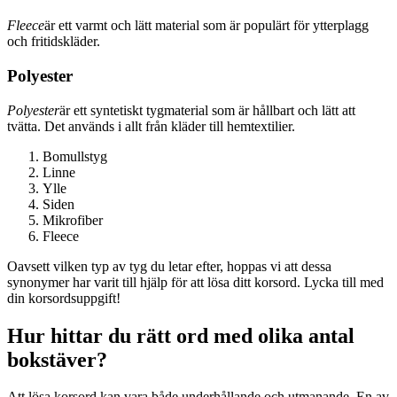
Fleece
är ett varmt och lätt material som är populärt för ytterplagg
och fritidskläder.
Polyester
Polyester
är ett syntetiskt tygmaterial som är hållbart och lätt att
tvätta. Det används i allt från kläder till hemtextilier.
Bomullstyg
Linne
Ylle
Siden
Mikrofiber
Fleece
Oavsett vilken typ av tyg du letar efter, hoppas vi att dessa
synonymer har varit till hjälp för att lösa ditt korsord. Lycka till med
din korsordsuppgift!
Hur hittar du rätt ord med olika antal
bokstäver?
Att lösa korsord kan vara både underhållande och utmanande. En av