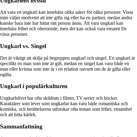
Ungkarlens livsstil
Att vara en ungkarl kan innebära olika saker för olika personer. Vissa
män väljer medvetet att inte gifta sig eller ha en partner, medan andra
kanske bara inte har hittat rätt person ännu. Att vara ungkarl kan
innebära frihet och oberoende, men det kan också vara ensamt för
vissa personer.
Ungkarl vs. Singel
Det är viktigt att skilja på begreppen ungkarl och singel. En ungkarl är
specifikt en man som inte är gift, medan en singel kan vara både en
man eller kvinna som inte är i en relation oavsett om de är gifta eller
ogifta.
Ungkarl i populärkulturen
Ungkarlslivet har ofta skildrats i filmer, TV-serier och böcker.
Karaktärer som lever som ungkarlar kan vara både romantiska och
komiska, och berättelserna utforskar ofta teman som frihet, ensamhet
och att hitta kärlek.
Sammanfattning