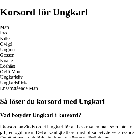
Korsord för Ungkarl
Man
Pys
Kille
Ovigd
Ungmö
Gossen
Knatte
Löshäst
Ogift Man
Ungkarlsliv
Ungkarlsflicka
Ensamstående Man
Så löser du korsord med Ungkarl
Vad betyder Ungkarl i korsord?
I korsord används ordet Ungkarl för att beskriva en man som inte är
gift, en ogift man. Det är vanligt att ord med olika betydelser används
för att utmana och förbättra korsordslösarnas färdigheter.