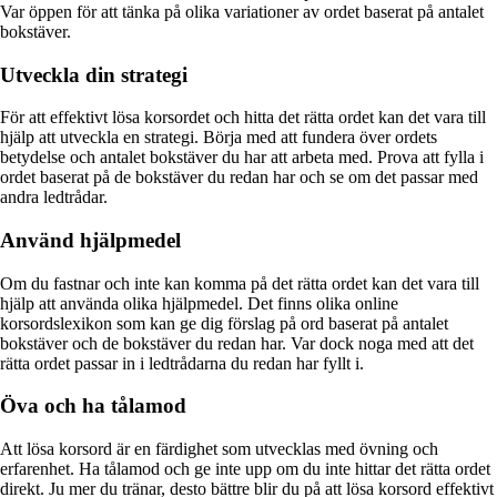
Var öppen för att tänka på olika variationer av ordet baserat på antalet
bokstäver.
Utveckla din strategi
För att effektivt lösa korsordet och hitta det rätta ordet kan det vara till
hjälp att utveckla en strategi. Börja med att fundera över ordets
betydelse och antalet bokstäver du har att arbeta med. Prova att fylla i
ordet baserat på de bokstäver du redan har och se om det passar med
andra ledtrådar.
Använd hjälpmedel
Om du fastnar och inte kan komma på det rätta ordet kan det vara till
hjälp att använda olika hjälpmedel. Det finns olika online
korsordslexikon som kan ge dig förslag på ord baserat på antalet
bokstäver och de bokstäver du redan har. Var dock noga med att det
rätta ordet passar in i ledtrådarna du redan har fyllt i.
Öva och ha tålamod
Att lösa korsord är en färdighet som utvecklas med övning och
erfarenhet. Ha tålamod och ge inte upp om du inte hittar det rätta ordet
direkt. Ju mer du tränar, desto bättre blir du på att lösa korsord effektivt