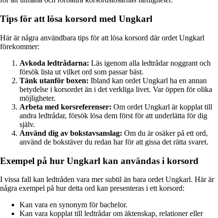
Tips för att lösa korsord med Ungkarl
Här är några användbara tips för att lösa korsord där ordet Ungkarl
förekommer:
Avkoda ledtrådarna:
Läs igenom alla ledtrådar noggrant och
försök lista ut vilket ord som passar bäst.
Tänk utanför boxen:
Ibland kan ordet Ungkarl ha en annan
betydelse i korsordet än i det verkliga livet. Var öppen för olika
möjligheter.
Arbeta med korsreferenser:
Om ordet Ungkarl är kopplat till
andra ledtrådar, försök lösa dem först för att underlätta för dig
själv.
Använd dig av bokstavsanslag:
Om du är osäker på ett ord,
använd de bokstäver du redan har för att gissa det rätta svaret.
Exempel på hur Ungkarl kan användas i korsord
I vissa fall kan ledtråden vara mer subtil än bara ordet Ungkarl. Här är
några exempel på hur detta ord kan presenteras i ett korsord:
Kan vara en synonym för bachelor.
Kan vara kopplat till ledtrådar om äktenskap, relationer eller