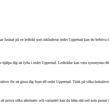
fastnat på en ledtråd som inkluderar ordet Uppretad kan du behöva lite 
kan hjälpa dig att fylla i ordet Uppretad. Ledtrådar kan vara synonyma elle
täver för att gissa dig fram till ordet Uppretad. Tänk på vilka bokstäve
t prova olika alternativ och varianter kan du hitta rätt ord som passar i