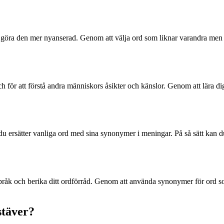
öra den mer nyanserad. Genom att välja ord som liknar varandra men ha
t och för att förstå andra människors åsikter och känslor. Genom att lära
r du ersätter vanliga ord med sina synonymer i meningar. På så sätt kan
ditt språk och berika ditt ordförråd. Genom att använda synonymer för 
stäver?