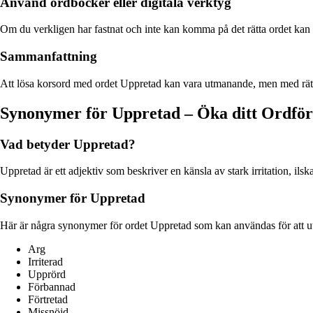
Använd ordböcker eller digitala verktyg
Om du verkligen har fastnat och inte kan komma på det rätta ordet kan d
Sammanfattning
Att lösa korsord med ordet Uppretad kan vara utmanande, men med rätt 
Synonymer för Uppretad – Öka ditt Ordfö
Vad betyder Uppretad?
Uppretad är ett adjektiv som beskriver en känsla av stark irritation, ils
Synonymer för Uppretad
Här är några synonymer för ordet Uppretad som kan användas för att ut
Arg
Irriterad
Upprörd
Förbannad
Förtretad
Missnöjd