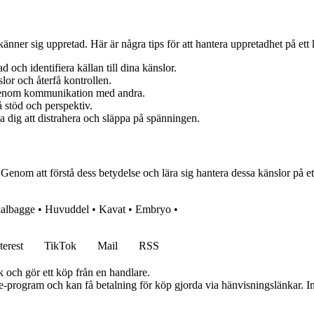
nner sig uppretad. Här är några tips för att hantera uppretadhet på ett k
 och identifiera källan till dina känslor.
lor och återfå kontrollen.
t genom kommunikation med andra.
å stöd och perspektiv.
a dig att distrahera och släppa på spänningen.
Genom att förstå dess betydelse och lära sig hantera dessa känslor på et
albagge
•
Huvuddel
•
Kavat
•
Embryo
•
terest
TikTok
Mail
RSS
k och gör ett köp från en handlare.
te-program och kan få betalning för köp gjorda via hänvisningslänkar. Inn