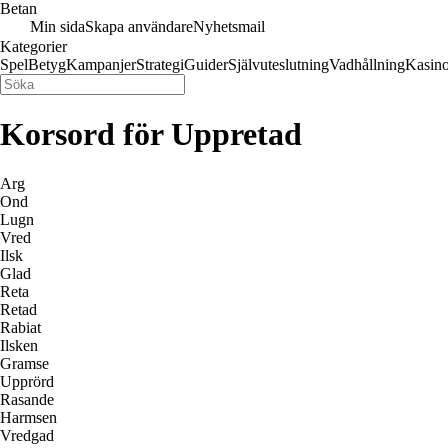
Betan
Min sida
Skapa användare
Nyhetsmail
Kategorier
Spel
Betyg
Kampanjer
Strategi
Guider
Självuteslutning
Vadhållning
Kasin
Korsord för Uppretad
Arg
Ond
Lugn
Vred
Ilsk
Glad
Reta
Retad
Rabiat
Ilsken
Gramse
Upprörd
Rasande
Harmsen
Vredgad