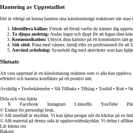
Hantering av Uppretadhet
Det är viktigt att kunna hantera sina känslomässiga reaktioner när man kä
Identifiera källan:
Försök att förstå varför du känner dig uppretad
Ta djupa andetag:
Andas lugnt och djupt för att lugna dina käns
Kommunikation:
Uttryck dina känslor på ett konstruktivt sät
Sök stöd:
Prata med vänner, familj eller en professionell för att f
Använd avledning:
Sysselsätt dig med aktiviteter som kan hjälp
Slutsats
Att vara uppretad är en känslomässig reaktion som vi alla kan uppleva. 
effektivt och hantera konflikter på ett positivt sätt.
Avsiktlig
•
Trosbekännelse
•
Slå Tillbaka
•
Tillslag
•
Tonfall
•
Rutt
•
Sk
Dela och visa hjärta
X
Facebook
Instagram
LinkedIn
YouTube
Pin
© Endast för personligt bruk.
© Allt innehåll är skyddat. Vi kan tjäna pengar när du klickar på en län
© Allt material på denna sida är upphovsrättsskyddat. Vi deltar i affilia
Lär känna oss
Bakom