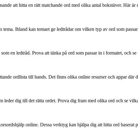
nde att hitta en rätt matchande ord med olika antal bokstäver. Här är nå
dets tema. Ibland kan temaet ge ledtrådar om vilken typ av ord som passar in
t som en ledtråd. Prova att tänka på ord som passar in i formatet, och 
attande ordlista till hands. Det finns olika online resurser och appar där
 leder dig till det rätta ordet. Prova dig fram med olika ord och se vil
orsordshjälp online. Dessa verktyg kan hjälpa dig att hitta ord baserat på