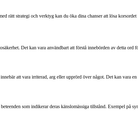
 med rätt strategi och verktyg kan du öka dina chanser att lösa korsord
 osäkerhet. Det kan vara användbart att förstå innebörden av detta ord f
nebär att vara irriterad, arg eller upprörd över något. Det kan vara en k
 beteenden som indikerar deras känslomässiga tillstånd. Exempel på sy