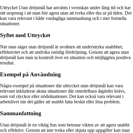
Uttrycket Utan dröjsmål har använts i svenskan under lång tid och har
sitt ursprung i att man bör agera utan att tveka eller dra ut på tiden. Det
kan vara relevant i både vardagliga sammanhang och i mer formella
situationer.
Syftet med Uttrycket
När man säger utan dröjsmål är avsikten att understryka snabbhet,
effektivitet och att undvika onödig fördröjning. Genom att agera utan
dröjsmål kan man ta kontroll över en situation och möjliggöra positiva
resultat.
Exempel på Användning
Några exempel på situationer där uttrycket utan dröjsmål kan vara
relevant inkluderar akuta situationer där omedelbara åtgärder krävs,
som vid olyckor eller nödsituationer. Det kan också vara relevant i
arbetslivet när det gäller att snabbt fatta beslut eller lösa problem.
Sammanfattning
Utan dröjsmål är en viktig fras som betonar vikten av att agera snabbt
och effektivt. Genom att inte tveka eller skjuta upp uppgifter kan man