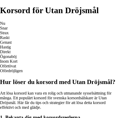
Korsord för Utan Dröjsmål
Nu
Snar
Strax
Raskt
Genast
Hastig
Direkt
Ögonaböj
Inom Kort
Oförtövat
Ofördröjligen
Hur löser du korsord med Utan Dröjsmål?
Att lösa korsord kan vara en rolig och utmanande sysselsättning för
många. Ett populärt korsord för svenska korsordsälskare är Utan
Dröjsmål. Här får du tips och strategier för att lösa detta korsord
effektivt och med glädje.
1. Bekanta dig med korsordsreglerna