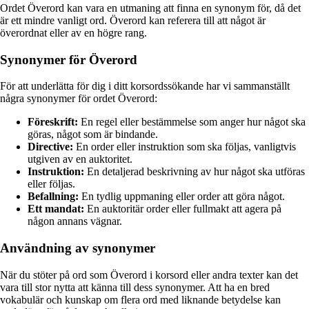
Ordet Överord kan vara en utmaning att finna en synonym för, då det
är ett mindre vanligt ord. Överord kan referera till att något är
överordnat eller av en högre rang.
Synonymer för Överord
För att underlätta för dig i ditt korsordssökande har vi sammanställt
några synonymer för ordet Överord:
Föreskrift:
En regel eller bestämmelse som anger hur något ska
göras, något som är bindande.
Directive:
En order eller instruktion som ska följas, vanligtvis
utgiven av en auktoritet.
Instruktion:
En detaljerad beskrivning av hur något ska utföras
eller följas.
Befallning:
En tydlig uppmaning eller order att göra något.
Ett mandat:
En auktoritär order eller fullmakt att agera på
någon annans vägnar.
Användning av synonymer
När du stöter på ord som Överord i korsord eller andra texter kan det
vara till stor nytta att känna till dess synonymer. Att ha en bred
vokabulär och kunskap om flera ord med liknande betydelse kan