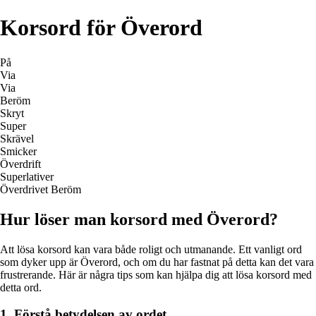
Korsord för Överord
På
Via
Via
Beröm
Skryt
Super
Skrävel
Smicker
Överdrift
Superlativer
Överdrivet Beröm
Hur löser man korsord med Överord?
Att lösa korsord kan vara både roligt och utmanande. Ett vanligt ord
som dyker upp är Överord, och om du har fastnat på detta kan det vara
frustrerande. Här är några tips som kan hjälpa dig att lösa korsord med
detta ord.
1. Förstå betydelsen av ordet