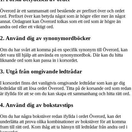
Överord är ett sammansatt ord bestående av prefixet över och ordet
ord. Prefixet över kan betyda något som är högre eller mer än något
annat. Ordagrant kan Överord tolkas som ett ord som är högre än
andra ord eller ett viktigt ord.
2. Använd dig av synonymordböcker
Om du har svårt att komma på en specifik synonym till Överord, kan
det vara till hjälp att använda en synonymordbok. Där kan du hitta
liknande ord som kan passa in i korsordet.
3. Utgå från omgivande ledtrådar
I korsordet finns det vanligtvis omgivande ledtrådar som kan ge dig
ledtrådar till att lösa ordet Överord. Titta på de korsande ord som redan
är ifyllda för att se om du kan skapa ett sammanhang och hitta rätt ord.
4. Använd dig av bokstavstips
Om du har några bokstäver redan ifyllda i ordet Överord, kan det
underlätta att prova olika kombinationer av bokstäver för att komma
fram till rätt ord. Kom ihåg att ta hänsyn till ledtrådar från andra ord i