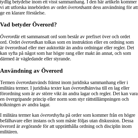
tydlig betydelse inom ett visst sammanhang. I den här artikeln kommer
vi att utforska innebörden av ordet
överord
samt dess användning för att
ge en klarare förståelse.
Vad betyder Överord?
Överord
är ett sammansatt ord som består av prefixet över och ordet
ord. Ordet
överord
kan tolkas som en instruktion eller en ordning som
är överordnad eller mer auktoritär än andra ordningar eller regler. Det
kan syfta på något som har högre rang eller makt än annat, och som
därmed är vägledande eller styrande.
Användning av Överord
Termen
överord
används främst inom juridiska sammanhang eller i
militära termer. I juridiska texter kan
överord
hänvisa till en lag eller
förordning som är av större vikt än andra lagar och regler. Det kan vara
en övergripande princip eller norm som styr rättstillämpningen och
tolkningen av andra lagar.
I militära termer kan
överord
syfta på order som kommer från en högre
befälhavare eller instans och som måste följas utan diskussion. Dessa
överord är avgörande för att upprätthålla ordning och disciplin inom
militären.