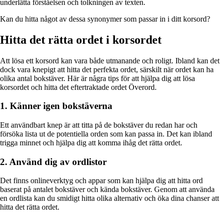
underlätta förståelsen och tolkningen av texten.
Kan du hitta något av dessa synonymer som passar in i ditt korsord?
Hitta det rätta ordet i korsordet
Att lösa ett korsord kan vara både utmanande och roligt. Ibland kan det
dock vara knepigt att hitta det perfekta ordet, särskilt när ordet kan ha
olika antal bokstäver. Här är några tips för att hjälpa dig att lösa
korsordet och hitta det eftertraktade ordet Överord.
1. Känner igen bokstäverna
Ett användbart knep är att titta på de bokstäver du redan har och
försöka lista ut de potentiella orden som kan passa in. Det kan ibland
trigga minnet och hjälpa dig att komma ihåg det rätta ordet.
2. Använd dig av ordlistor
Det finns onlineverktyg och appar som kan hjälpa dig att hitta ord
baserat på antalet bokstäver och kända bokstäver. Genom att använda
en ordlista kan du smidigt hitta olika alternativ och öka dina chanser att
hitta det rätta ordet.