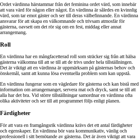
Ordet värdinna härstammar från det feminina ordet värd, som innebär
att vara värd för någon eller något. En värdinna är således en kvinnlig
värd, som tar emot gäster och ser till deras välbefinnande. En värdinna
ansvarar för att skapa en välkomnande och trivsam atmosfär för
gästerna, oavsett om det rör sig om en fest, middag eller annat
arrangemang.
Roll
En värdinna har en mångfacetterad roll som sträcker sig från att hälsa
gästerna välkomna till att se till att de trivs under hela tillställningen.
Det är viktigt att en värdinna är uppmärksam på gästernas behov och
önskemål, samt att kunna lösa eventuella problem som kan uppstå.
En värdinna fungerar som en vägledare för gästerna och kan bistå med
information om arrangemanget, servera mat och dryck, samt se till att
alla har det bra. Vid större tillställningar samordnar en värdinna ofta
olika aktiviteter och ser till att programmet följs enligt planen.
Färdigheter
För att vara en framgångsrik värdinna krävs det ett antal färdigheter
och egenskaper. En värdinna bör vara kommunikativ, vänlig och
professionell i sitt bemötande av gästerna. Det är även viktigt att vara