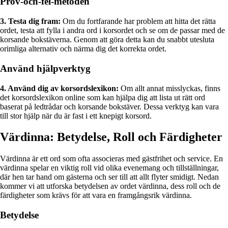
Prov-och-fel-metoden
3. Testa dig fram:
Om du fortfarande har problem att hitta det rätta
ordet, testa att fylla i andra ord i korsordet och se om de passar med de
korsande bokstäverna. Genom att göra detta kan du snabbt utesluta
orimliga alternativ och närma dig det korrekta ordet.
Använd hjälpverktyg
4. Använd dig av korsordslexikon:
Om allt annat misslyckas, finns
det korsordslexikon online som kan hjälpa dig att lista ut rätt ord
baserat på ledtrådar och korsande bokstäver. Dessa verktyg kan vara
till stor hjälp när du är fast i ett knepigt korsord.
Värdinna: Betydelse, Roll och Färdigheter
Värdinna är ett ord som ofta associeras med gästfrihet och service. En
värdinna spelar en viktig roll vid olika evenemang och tillställningar,
där hen tar hand om gästerna och ser till att allt flyter smidigt. Nedan
kommer vi att utforska betydelsen av ordet värdinna, dess roll och de
färdigheter som krävs för att vara en framgångsrik värdinna.
Betydelse