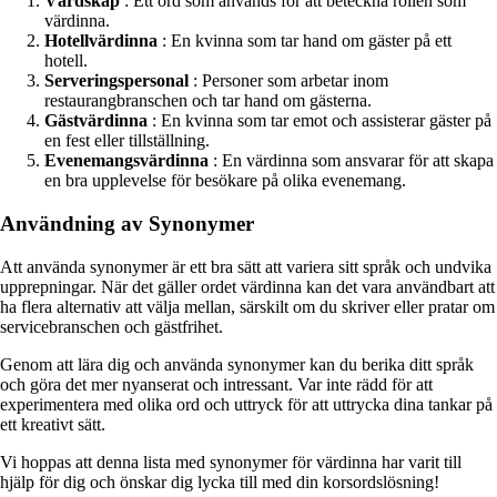
Värdskap
: Ett ord som används för att beteckna rollen som
värdinna.
Hotellvärdinna
: En kvinna som tar hand om gäster på ett
hotell.
Serveringspersonal
: Personer som arbetar inom
restaurangbranschen och tar hand om gästerna.
Gästvärdinna
: En kvinna som tar emot och assisterar gäster på
en fest eller tillställning.
Evenemangsvärdinna
: En värdinna som ansvarar för att skapa
en bra upplevelse för besökare på olika evenemang.
Användning av Synonymer
Att använda synonymer är ett bra sätt att variera sitt språk och undvika
upprepningar. När det gäller ordet värdinna kan det vara användbart att
ha flera alternativ att välja mellan, särskilt om du skriver eller pratar om
servicebranschen och gästfrihet.
Genom att lära dig och använda synonymer kan du berika ditt språk
och göra det mer nyanserat och intressant. Var inte rädd för att
experimentera med olika ord och uttryck för att uttrycka dina tankar på
ett kreativt sätt.
Vi hoppas att denna lista med synonymer för värdinna har varit till
hjälp för dig och önskar dig lycka till med din korsordslösning!