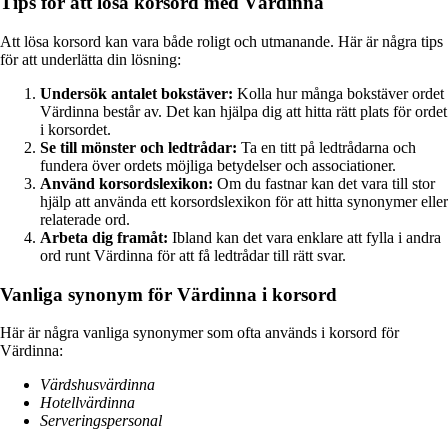
Tips för att lösa korsord med Värdinna
Att lösa korsord kan vara både roligt och utmanande. Här är några tips
för att underlätta din lösning:
Undersök antalet bokstäver:
Kolla hur många bokstäver ordet
Värdinna består av. Det kan hjälpa dig att hitta rätt plats för ordet
i korsordet.
Se till mönster och ledtrådar:
Ta en titt på ledtrådarna och
fundera över ordets möjliga betydelser och associationer.
Använd korsordslexikon:
Om du fastnar kan det vara till stor
hjälp att använda ett korsordslexikon för att hitta synonymer eller
relaterade ord.
Arbeta dig framåt:
Ibland kan det vara enklare att fylla i andra
ord runt Värdinna för att få ledtrådar till rätt svar.
Vanliga synonym för Värdinna i korsord
Här är några vanliga synonymer som ofta används i korsord för
Värdinna:
Värdshusvärdinna
Hotellvärdinna
Serveringspersonal