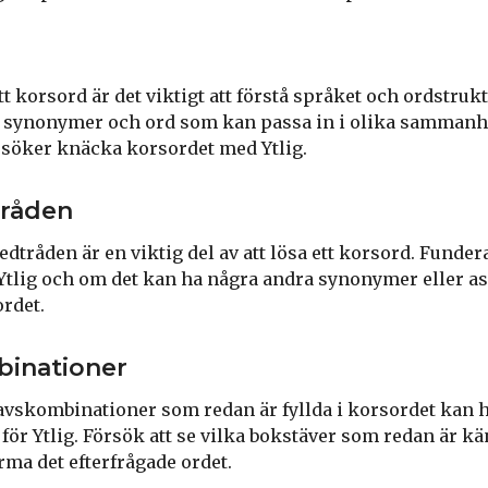
tt korsord är det viktigt att förstå språket och ordstru
d synonymer och ord som kan passa in i olika sammanha
örsöker knäcka korsordet med Ytlig.
tråden
edtråden är en viktig del av att lösa ett korsord. Funder
 Ytlig och om det kan ha några andra synonymer eller a
ordet.
inationer
tavskombinationer som redan är fyllda i korsordet kan hj
 för Ytlig. Försök att se vilka bokstäver som redan är k
orma det efterfrågade ordet.