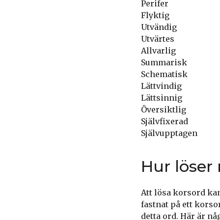
Perifer
Flyktig
Utvändig
Utvärtes
Allvarlig
Summarisk
Schematisk
Lättvindig
Lättsinnig
Översiktlig
Självfixerad
Självupptagen
Hur löser
Att lösa korsord ka
fastnat på ett korsor
detta ord. Här är nå