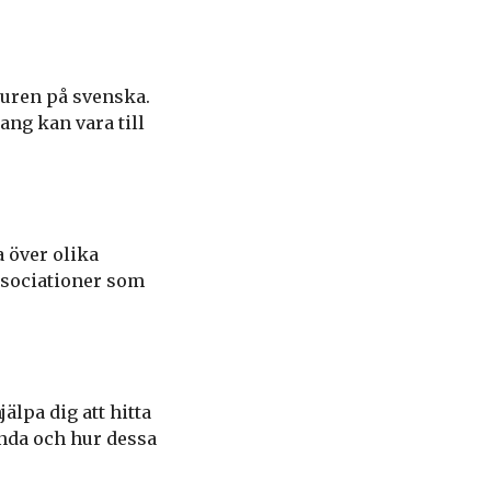
kturen på svenska.
ng kan vara till
a över olika
ssociationer som
älpa dig att hitta
ända och hur dessa