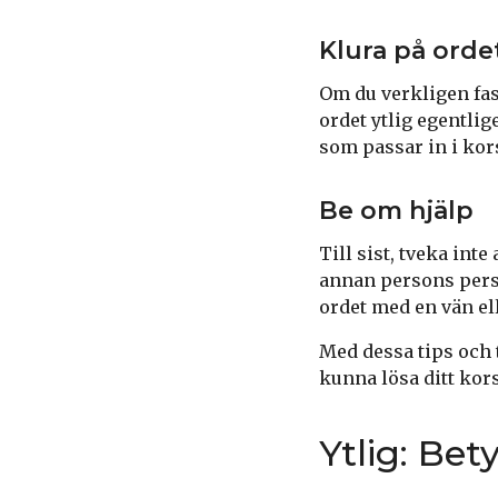
Klura på orde
Om du verkligen fast
ordet ytlig egentlig
som passar in i kor
Be om hjälp
Till sist, tveka int
annan persons perspe
ordet med en vän ell
Med dessa tips och t
kunna lösa ditt kors
Ytlig: Be