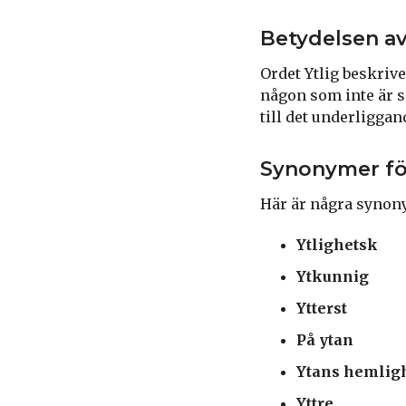
Betydelsen av
Ordet Ytlig beskrive
någon som inte är sä
till det underliggan
Synonymer för
Här är några synony
Ytlighetsk
Ytkunnig
Ytterst
På ytan
Ytans hemlig
Yttre