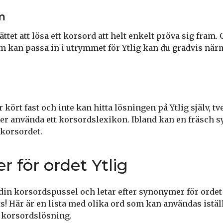
m
sättet att lösa ett korsord att helt enkelt pröva sig fram
m kan passa in i utrymmet för Ytlig kan du gradvis när
kört fast och inte kan hitta lösningen på Ytlig själv, tv
ller använda ett korsordslexikon. Ibland kan en fräsch 
a korsordet.
 för ordet Ytlig
din korsordspussel och letar efter synonymer för ordet 
ts! Här är en lista med olika ord som kan användas iställe
n korsordslösning.