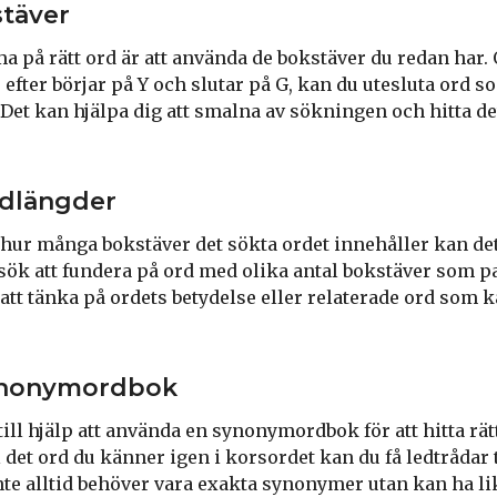
täver
ma på rätt ord är att använda de bokstäver du redan har.
ar efter börjar på Y och slutar på G, kan du utesluta ord 
Det kan hjälpa dig att smalna av sökningen och hitta det
rdlängder
hur många bokstäver det sökta ordet innehåller kan det 
rsök att fundera på ord med olika antal bokstäver som pa
att tänka på ordets betydelse eller relaterade ord som k
ynonymordbok
till hjälp att använda en synonymordbok för att hitta rät
 det ord du känner igen i korsordet kan du få ledtrådar t
nte alltid behöver vara exakta synonymer utan kan ha li