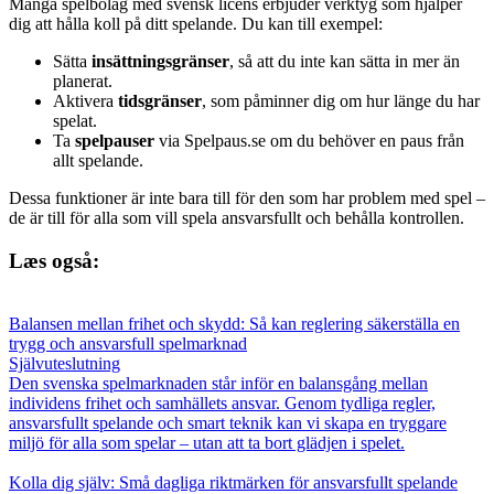
Många spelbolag med svensk licens erbjuder verktyg som hjälper
dig att hålla koll på ditt spelande. Du kan till exempel:
Sätta
insättningsgränser
, så att du inte kan sätta in mer än
planerat.
Aktivera
tidsgränser
, som påminner dig om hur länge du har
spelat.
Ta
spelpauser
via Spelpaus.se om du behöver en paus från
allt spelande.
Dessa funktioner är inte bara till för den som har problem med spel –
de är till för alla som vill spela ansvarsfullt och behålla kontrollen.
Læs også:
Balansen mellan frihet och skydd: Så kan reglering säkerställa en
trygg och ansvarsfull spelmarknad
Självuteslutning
Den svenska spelmarknaden står inför en balansgång mellan
individens frihet och samhällets ansvar. Genom tydliga regler,
ansvarsfullt spelande och smart teknik kan vi skapa en tryggare
miljö för alla som spelar – utan att ta bort glädjen i spelet.
Kolla dig själv: Små dagliga riktmärken för ansvarsfullt spelande