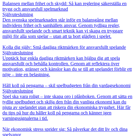
Balansen mellan frihet och skydd: Så kan reglering säkerställa en
trygg och ansvarsfull spelmarknad
Självuteslutning
Den svenska spelmarknaden står inför en balansgång mellan
individens frihet och samhällets ansvar. Genom tydliga regler,
ansvarsfullt spelande och smart teknik kan vi skapa en tryggare
miljö för alla som spelar – utan att ta bort glädjen i spelet.
Kolla dig själv: Små dagliga riktmärken för ansvarsfullt spelande
Självuteslutning
Upptäck hur enkla dagliga riktmärken kan hjälpa dig att spela
ansvarsfullt och behålla kontrollen. Genom att reflektera över
motivation, gränser och känslor kan du se till att spelandet förblir ett
nöje – inte en belastning.
Håll koll på pengarna – skil spelbudgeten från din vardagsekonomi
Självuteslutning
Spel ska vara roligt – inte skapa oro i plånboken. Genom att sätta en
tydlig spelbudget och skilja den från din vanliga ekonomi kan du
njuta av spelandet utan att riskera din ekonomiska trygghet. Här får
du tips på hur du håller koll på pengarna och känner igen
varningssignalerna i tid.
När ekonomisk stress sprider sig: Så påverkar det ditt liv och dina
spelvanor