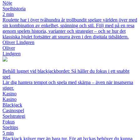
Nöje
Spelhistoria
2 min
Roulette har i över tvåhundra år trollbundit spelare världen över med
sin kombination av enkelhet, spänning och stil. Följ med på en resa
genom spelets historia, varianter och strategier – och se hur det
klassiska hjulet fortsätter att snurra även i den digitala tidsåldern.
Oliver Lindgren
Oliver
Lindgren
Behåll lugnet vid blackjackbordet: Så håller du fokus i ett snabbt
spel
Lär dig hantera tempot och spela med skärpa – även när insatserna
stiger.
Kasino
Kasino
Blackjack
Casinospel
Spelstrategi
Fokus
Speltips
5 min
Blackjack kräver mer än bara tur. För att lyckas behöver du kunna