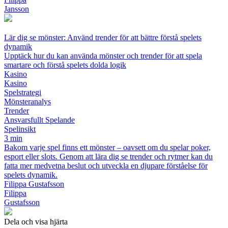
Jansson
Lär dig se mönster: Använd trender för att bättre förstå spelets
dynamik
Upptäck hur du kan använda mönster och trender för att spela
smartare och förstå spelets dolda logik
Kasino
Kasino
Spelstrategi
Mönsteranalys
Trender
Ansvarsfullt Spelande
Spelinsikt
3 min
Bakom varje spel finns ett mönster – oavsett om du spelar poker,
esport eller slots. Genom att lära dig se trender och rytmer kan du
fatta mer medvetna beslut och utveckla en djupare förståelse för
spelets dynamik.
Filippa Gustafsson
Filippa
Gustafsson
Dela och visa hjärta