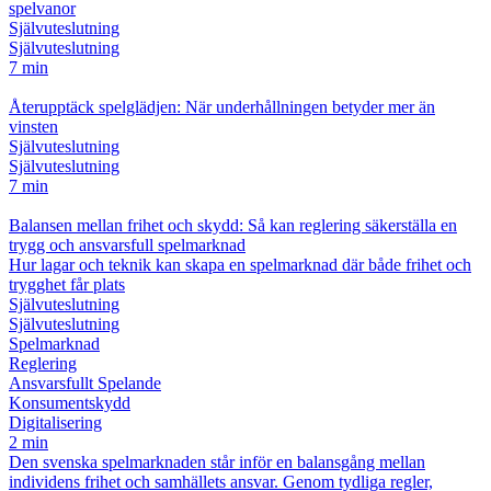
spelvanor
Självuteslutning
Självuteslutning
7 min
Återupptäck spelglädjen: När underhållningen betyder mer än
vinsten
Självuteslutning
Självuteslutning
7 min
Balansen mellan frihet och skydd: Så kan reglering säkerställa en
trygg och ansvarsfull spelmarknad
Hur lagar och teknik kan skapa en spelmarknad där både frihet och
trygghet får plats
Självuteslutning
Självuteslutning
Spelmarknad
Reglering
Ansvarsfullt Spelande
Konsumentskydd
Digitalisering
2 min
Den svenska spelmarknaden står inför en balansgång mellan
individens frihet och samhällets ansvar. Genom tydliga regler,