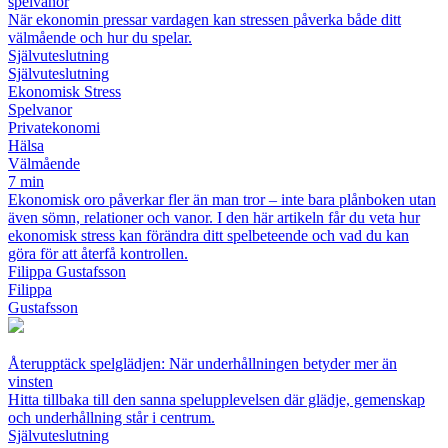
spelvanor
När ekonomin pressar vardagen kan stressen påverka både ditt
välmående och hur du spelar.
Självuteslutning
Självuteslutning
Ekonomisk Stress
Spelvanor
Privatekonomi
Hälsa
Välmående
7 min
Ekonomisk oro påverkar fler än man tror – inte bara plånboken utan
även sömn, relationer och vanor. I den här artikeln får du veta hur
ekonomisk stress kan förändra ditt spelbeteende och vad du kan
göra för att återfå kontrollen.
Filippa Gustafsson
Filippa
Gustafsson
Återupptäck spelglädjen: När underhållningen betyder mer än
vinsten
Hitta tillbaka till den sanna spelupplevelsen där glädje, gemenskap
och underhållning står i centrum.
Självuteslutning