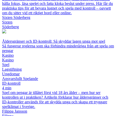
hålla fokus, läsa spelet och fatta kloka beslut under press. Här får du
praktiska tips för att bevara lugnet och spela med kontroll – oavsett
om du sitter vid ett riktigt bord eller online.
Sixten Söderberg
Sixten
Söderberg
Åldersgränser och ID-kontroll: Så skyddar lagen unga mot spel
Så fungerar reglerna som ska förhindra minderåriga från att spela om
pengar
Kasino
Kasino
Spel
Lagstiftning
Ungdomar
Ansvarsfullt Spelande
ID-kontroll
4 min
Spel om pengar är tillåtet först vid 18 års ålder – men hur ser
kontrollen ut i praktiken? Artikeln förklarar hur åldersgränser och
ID-kontroller används för att skydda unga och skapa ett tryggare
spelklimat i Sverige.
Filippa Jansson
Filippa