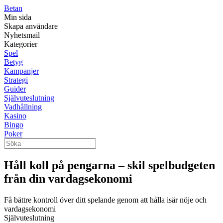
Betan
Min sida
Skapa användare
Nyhetsmail
Kategorier
Spel
Betyg
Kampanjer
Strategi
Guider
Självuteslutning
Vadhållning
Kasino
Bingo
Poker
Håll koll på pengarna – skil spelbudgeten
från din vardagsekonomi
Få bättre kontroll över ditt spelande genom att hålla isär nöje och
vardagsekonomi
Självuteslutning