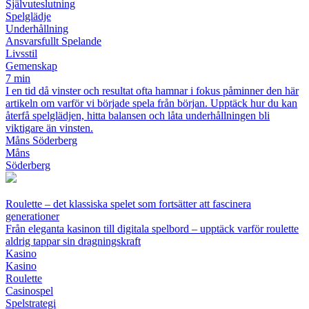
Självuteslutning
Spelglädje
Underhållning
Ansvarsfullt Spelande
Livsstil
Gemenskap
7 min
I en tid då vinster och resultat ofta hamnar i fokus påminner den här
artikeln om varför vi började spela från början. Upptäck hur du kan
återfå spelglädjen, hitta balansen och låta underhållningen bli
viktigare än vinsten.
Måns Söderberg
Måns
Söderberg
Roulette – det klassiska spelet som fortsätter att fascinera
generationer
Från eleganta kasinon till digitala spelbord – upptäck varför roulette
aldrig tappar sin dragningskraft
Kasino
Kasino
Roulette
Casinospel
Spelstrategi