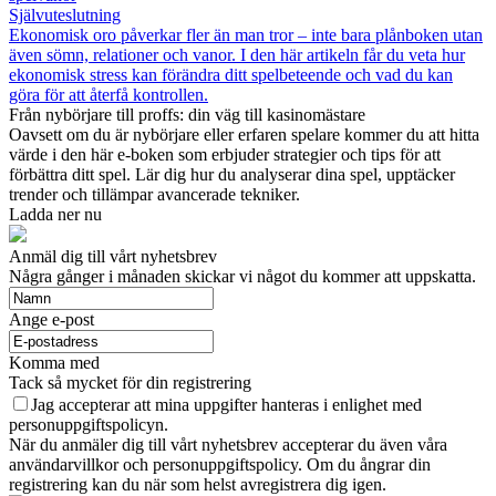
Självuteslutning
Ekonomisk oro påverkar fler än man tror – inte bara plånboken utan
även sömn, relationer och vanor. I den här artikeln får du veta hur
ekonomisk stress kan förändra ditt spelbeteende och vad du kan
göra för att återfå kontrollen.
Från nybörjare till proffs: din väg till kasinomästare
Oavsett om du är nybörjare eller erfaren spelare kommer du att hitta
värde i den här e-boken som erbjuder strategier och tips för att
förbättra ditt spel. Lär dig hur du analyserar dina spel, upptäcker
trender och tillämpar avancerade tekniker.
Ladda ner nu
Anmäl dig till vårt nyhetsbrev
Några gånger i månaden skickar vi något du kommer att uppskatta.
Ange e-post
Komma med
Tack så mycket för din registrering
Jag accepterar att mina uppgifter hanteras i enlighet med
personuppgiftspolicyn.
När du anmäler dig till vårt nyhetsbrev accepterar du även våra
användarvillkor och personuppgiftspolicy. Om du ångrar din
registrering kan du när som helst avregistrera dig igen.