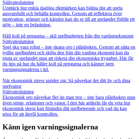
Självuteslutning
Upptäck hur enkla dagliga riktmärken kan hjälpa dig att spela
ansvarsfullt och behålla kontrollen. Genom att reflektera över
motivation, gränser och känslor kan du se till att spelandet förblir ett
nöje – inte en belastning.
Håll koll på pengarna – skil spelbudgeten från din vardagsekonomi
Självuteslutning
Spel ska vara roligt – inte skapa oro i plånboken. Genom att sätta en
tydlig spelbudget och skilja den från din vanliga ekonomi kan du
njuta av spelandet utan att riskera din ekonomiska trygghet. Här får
du tips på hur du håller koll på pengarna och känner igen
varningssignalerna i tid.
När ekonomisk stress sprider sig: Så påverkar det ditt liv och dina
spelvanor
Självuteslutning
Ekonomisk oro påverkar fler än man tror – inte bara plånboken utan
även sömn, relationer och vanor. I den här artikeln får du veta hur
ekonomisk stress kan förändra ditt spelbeteende och vad du kan
göra för att återfå kontrollen.
Känn igen varningssignalerna