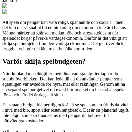
Jansson
Att spela om pengar kan vara roligt, spännande och socialt – men
det kan också snabbt bli en utmaning om ekonomin inte är i balans.
Många märker att gränsen mellan nöje och stress suddas ut när
spelandet börjar påverka vardagsekonomin. Därför är det viktigt att
skilja spelbudgeten från den vanliga ekonomin. Det ger överblick,
trygghet och gör det lättare att behålla kontrollen.
Varför skilja spelbudgeten?
När du blandar spelutgifter med dina vanliga utgifter tappar du
snabbt överblicken. Det kan leda till att du använder pengar som
egentligen var avsedda för hyra, mat eller räkningar. Genom att ha
en separat spelbudget vet du exakt hur mycket du har råd att spela
för – och när det är dags att sluta.
En separat budget hjälper dig också att se spel som en fritidsaktivitet,
i nivå med bio, sport eller restaurangbesök. Det är en planerad utgift,
inte något som ska finansieras med pengar du behöver till
nödvändiga kostnader.