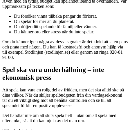
Även med en tydlig budget kan spelandet ibland ta överhanden. Var
uppmärksam på tecken som:
Du försöker vinna tillbaka pengar du förlorat.
Du spelar för mer än du planerat.
Du döljer ditt spelande för familj eller vänner.
Du känner oro eller stress när du inte spelar.
Om du känner igen några av dessa signaler är det klokt att ta en paus
och prata med någon. Du kan få kostnadsfri och anonym hjälp via
till exempel Stödlinjen (stodlinjen.se) eller genom att ringa 020-81
91 00.
Spel ska vara underhållning – inte
ekonomisk press
Att spela kan vara en rolig del av fritiden, men det ska alltid ske på
dina villkor. När du skiljer spelbudgeten från din vardagsekonomi
tar du ett viktigt steg mot att behålla kontrollen och se till att
spelandet förblir en positiv upplevelse.
Det handlar inte om att sluta spela helt – utan om att spela med
eftertanke, så att du kan njuta av det utan oro.