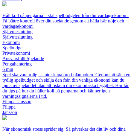
Håll koll på pengarna – skil spelbudgeten från din vardagsekonomi
Få bättre kontroll över ditt spelande genom att hålla isär nöje och
vardagsekonomi
Självuteslutning
Självuteslutning
Ekonomi
Spelbudget
Privatekonomi
Ansvarsfullt Spelande
Pengahantering
6 min
Spel ska vara roligt – inte skapa oro i plånboken. Genom att sätta en
tydlig spelbudget och skilja den från din vanliga ekonomi kan du
njuta av spelandet utan att riskera din ekonomiska trygghet. Här får
du tips på hur du håller koll på pengarna och känner igen
varningssignalerna i tid.
Filippa Jansson
Filippa
Jansson
När ekonomisk stress sprider sig: Så påverkar det ditt liv och dina