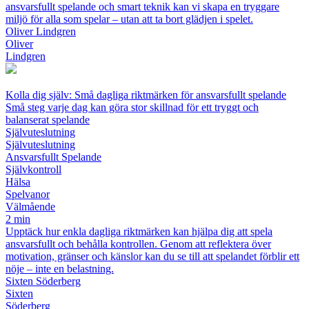
ansvarsfullt spelande och smart teknik kan vi skapa en tryggare
miljö för alla som spelar – utan att ta bort glädjen i spelet.
Oliver Lindgren
Oliver
Lindgren
Kolla dig själv: Små dagliga riktmärken för ansvarsfullt spelande
Små steg varje dag kan göra stor skillnad för ett tryggt och
balanserat spelande
Självuteslutning
Självuteslutning
Ansvarsfullt Spelande
Självkontroll
Hälsa
Spelvanor
Välmående
2 min
Upptäck hur enkla dagliga riktmärken kan hjälpa dig att spela
ansvarsfullt och behålla kontrollen. Genom att reflektera över
motivation, gränser och känslor kan du se till att spelandet förblir ett
nöje – inte en belastning.
Sixten Söderberg
Sixten
Söderberg