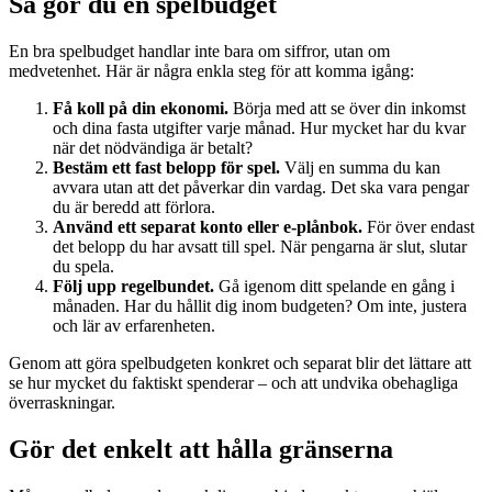
Så gör du en spelbudget
En bra spelbudget handlar inte bara om siffror, utan om
medvetenhet. Här är några enkla steg för att komma igång:
Få koll på din ekonomi.
Börja med att se över din inkomst
och dina fasta utgifter varje månad. Hur mycket har du kvar
när det nödvändiga är betalt?
Bestäm ett fast belopp för spel.
Välj en summa du kan
avvara utan att det påverkar din vardag. Det ska vara pengar
du är beredd att förlora.
Använd ett separat konto eller e-plånbok.
För över endast
det belopp du har avsatt till spel. När pengarna är slut, slutar
du spela.
Följ upp regelbundet.
Gå igenom ditt spelande en gång i
månaden. Har du hållit dig inom budgeten? Om inte, justera
och lär av erfarenheten.
Genom att göra spelbudgeten konkret och separat blir det lättare att
se hur mycket du faktiskt spenderar – och att undvika obehagliga
överraskningar.
Gör det enkelt att hålla gränserna