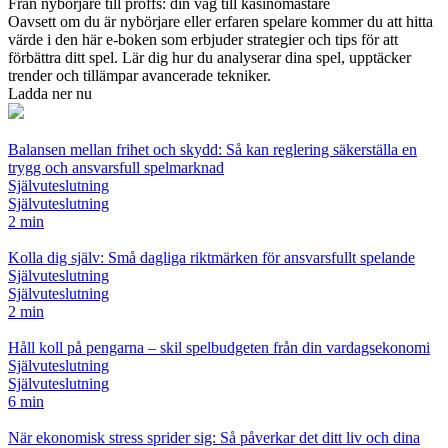
Från nybörjare till proffs: din väg till kasinomästare
Oavsett om du är nybörjare eller erfaren spelare kommer du att hitta
värde i den här e-boken som erbjuder strategier och tips för att
förbättra ditt spel. Lär dig hur du analyserar dina spel, upptäcker
trender och tillämpar avancerade tekniker.
Ladda ner nu
Balansen mellan frihet och skydd: Så kan reglering säkerställa en
trygg och ansvarsfull spelmarknad
Självuteslutning
Självuteslutning
2 min
Kolla dig själv: Små dagliga riktmärken för ansvarsfullt spelande
Självuteslutning
Självuteslutning
2 min
Håll koll på pengarna – skil spelbudgeten från din vardagsekonomi
Självuteslutning
Självuteslutning
6 min
När ekonomisk stress sprider sig: Så påverkar det ditt liv och dina