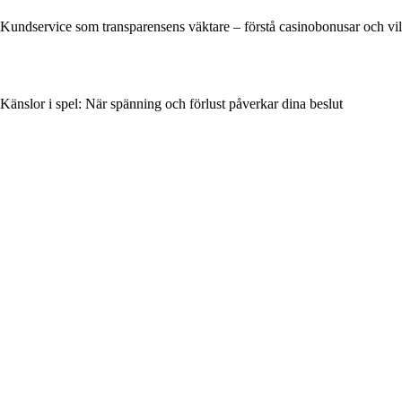
Kundservice som transparensens väktare – förstå casinobonusar och vill
Känslor i spel: När spänning och förlust påverkar dina beslut