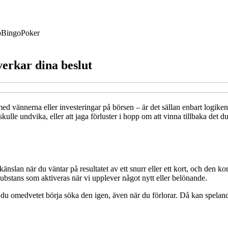
o
Bingo
Poker
verkar dina beslut
med vännerna eller investeringar på börsen – är det sällan enbart logike
skulle undvika, eller att jaga förluster i hopp om att vinna tillbaka det
nslan när du väntar på resultatet av ett snurr eller ett kort, och den ko
bstans som aktiveras när vi upplever något nytt eller belönande.
u omedvetet börja söka den igen, även när du förlorar. Då kan spelandet