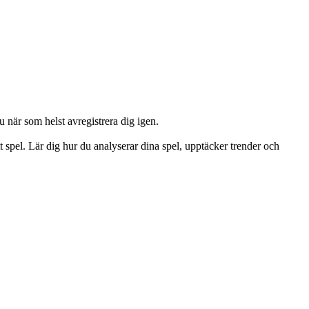
 när som helst avregistrera dig igen.
tt spel. Lär dig hur du analyserar dina spel, upptäcker trender och