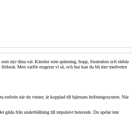
n som styr dina val. Känslor som spänning, hopp, frustration och rädsla
 du förlorat. Men varför reagerar vi så, och hur kan du bli mer medveten
rta euforin när du vinner, är kopplad till hjärnans belöningssystem. När
 glida från underhållning till impulsivt beteende. Du spelar inte