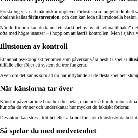
Forskning visar att människor upplever förluster som ungefär dubbelt 
obalans kallas
förlustaversion
, och den kan leda till irrationella beslut.
När du förlorar kan du känna ett starkt behov av att “vinna tillbaka” det
ofta med högre insatser – i hopp om att återfå kontrollen. Men i själva v
Illusionen av kontroll
Ett annat psykologiskt fenomen som påverkar våra beslut i spel är
illu
tillfälle eller följer ett system du tror fungerar.
Även om det känns som att du har inflytande är de flesta spel helt slum
När känslorna tar över
Känslor påverkar inte bara hur du spelar, utan också hur du minns dina sp
hur ofta du vinner och underskattar hur mycket du faktiskt förlorar.
Dessutom kan stress, trötthet eller alkohol förstärka känslostyrda beslu
Så spelar du med medvetenhet