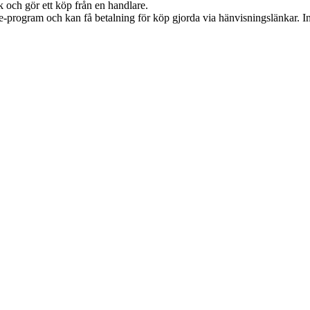
k och gör ett köp från en handlare.
te-program och kan få betalning för köp gjorda via hänvisningslänkar. Inn