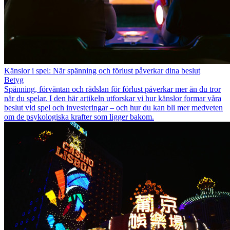
Känslor i spel: När spänning och förlust påverkar dina beslut
Betyg
Spänning, förväntan och rädslan för förlust påverkar mer än du tror
när du spelar. I den här artikeln utforskar vi hur känslor formar våra
beslut vid spel och investeringar – och hur du kan bli mer medveten
om de psykologiska krafter som ligger bakom.