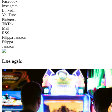
Facebook
Instagram
LinkedIn
YouTube
Pinterest
TikTok
Mail
RSS
Filippa Jansson
Filippa
Jansson
Læs også: