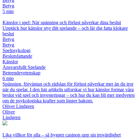
Betyg
Betyg
5 min
Känslor i spel: När spänning och förlust påverkar dina beslut
Upptäck hur känslor styr ditt spelande – och lär dig fatta klokare
beslut
Betyg
Betyg
Spelpsykologi
Beslutsfattande
Känslor
Ansvarsfullt Spelande
Beteendevetenskap
6 min
Spänning, förväntan och rädslan för förlust påverkar mer än du tror
när du spelar. I den här artikeln utforskar vi hur känslor formar våra
beslut vid spel och investeringar – och hur du kan bli mer medveten
om de psykologiska krafter som ligger bakom.
Oliver Lindgren
Oliver
Lindgren
Lika villkor för alla – så bygger casinon upp sin trovärdighet