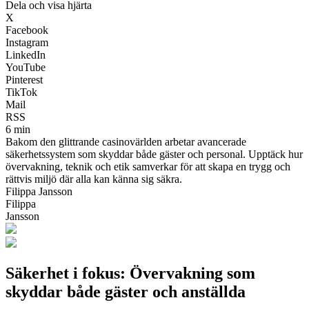
Dela och visa hjärta
X
Facebook
Instagram
LinkedIn
YouTube
Pinterest
TikTok
Mail
RSS
6 min
Bakom den glittrande casinovärlden arbetar avancerade
säkerhetssystem som skyddar både gäster och personal. Upptäck hur
övervakning, teknik och etik samverkar för att skapa en trygg och
rättvis miljö där alla kan känna sig säkra.
Filippa Jansson
Filippa
Jansson
Säkerhet i fokus: Övervakning som
skyddar både gäster och anställda