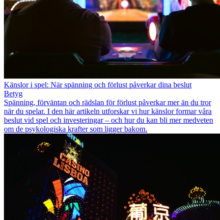
Känslor i spel: När spänning och förlust påverkar dina beslut
Betyg
Spänning, förväntan och rädslan för förlust påverkar mer än du tror
när du spelar. I den här artikeln utforskar vi hur känslor formar våra
beslut vid spel och investeringar – och hur du kan bli mer medveten
om de psykologiska krafter som ligger bakom.