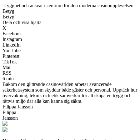
Trygghet och ansvar i centrum för den moderna casinoupplevelsen
Betyg
Betyg
Dela och visa hjärta
X
Facebook
Instagram
LinkedIn
YouTube
Pinterest
TikTok
Mail
RSS
6 min
Bakom den glittrande casinovärlden arbetar avancerade
säkerhetssystem som skyddar både gäster och personal. Upptäck hur
övervakning, teknik och etik samverkar för att skapa en trygg och
rättvis miljö där alla kan känna sig säkra.
Filippa Jansson
Filippa
Jansson