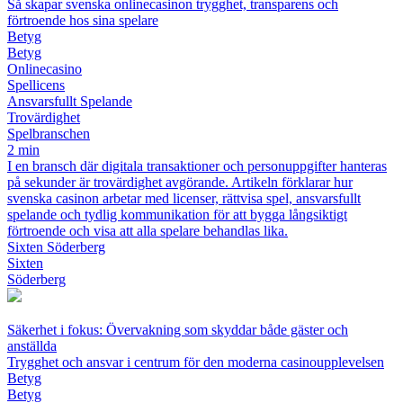
Så skapar svenska onlinecasinon trygghet, transparens och
förtroende hos sina spelare
Betyg
Betyg
Onlinecasino
Spellicens
Ansvarsfullt Spelande
Trovärdighet
Spelbranschen
2 min
I en bransch där digitala transaktioner och personuppgifter hanteras
på sekunder är trovärdighet avgörande. Artikeln förklarar hur
svenska casinon arbetar med licenser, rättvisa spel, ansvarsfullt
spelande och tydlig kommunikation för att bygga långsiktigt
förtroende och visa att alla spelare behandlas lika.
Sixten Söderberg
Sixten
Söderberg
Säkerhet i fokus: Övervakning som skyddar både gäster och
anställda
Trygghet och ansvar i centrum för den moderna casinoupplevelsen
Betyg
Betyg