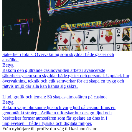
Säkerhet i fokus: Övervakning som skyddar både gäster och
anställda
Betyg
Bakom den glittrande casinovärlden arbetar avancerade
säkerhetssystem som skyddar både gäster och personal. Upptäck hur
övervakning, teknik och etik samverkar för att skapa en trygg och
rättvis miljö där alla kan känna sig säkra.
Ljud, grafik och teman: Så skapas atmosfären på casinot
Betyg
Bakom varje blinkande ljus och varje ljud på casinot finns en
genomtänkt strategi. Artikeln utforskar hur design, ljud och
berättelser formar atmosfären som får spelare att dras in i
upplevelsen – både i fysiska och digitala miljöer.
Från nybörjare till proffs: din väg till kasinomästare