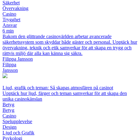
Säkerhet
Övervakning
Casino
Trygghet
Ansvar
6 min
Bakom den glittrande casinovärlden arbetar avancerade
säkerhetssystem som skyddar både gäster och personal. Upptäck hur
övervakning, teknik och etik samverkar för att skapa en trygg och
rättvis miljö där alla kan känna sig säkra.
Filippa Jansson
Filippa
Jansson
Ljud, grafik och teman: Så skapas atmosfären på casinot
Upptäck hur ljud, färger och teman samverkar för att skapa den
unika casinokänslan
Betyg
Betyg
Casino
Spelupplevelse
Design
Ljud och Grafik
Psykologi