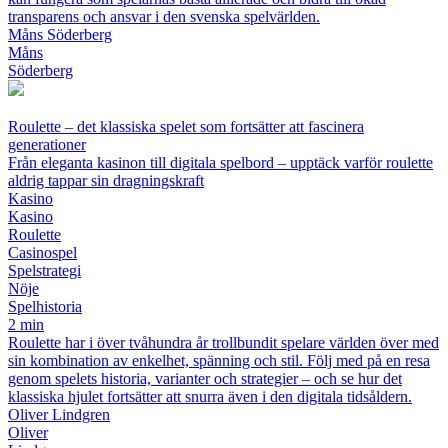
transparens och ansvar i den svenska spelvärlden.
Måns Söderberg
Måns
Söderberg
Roulette – det klassiska spelet som fortsätter att fascinera
generationer
Från eleganta kasinon till digitala spelbord – upptäck varför roulette
aldrig tappar sin dragningskraft
Kasino
Kasino
Roulette
Casinospel
Spelstrategi
Nöje
Spelhistoria
2 min
Roulette har i över tvåhundra år trollbundit spelare världen över med
sin kombination av enkelhet, spänning och stil. Följ med på en resa
genom spelets historia, varianter och strategier – och se hur det
klassiska hjulet fortsätter att snurra även i den digitala tidsåldern.
Oliver Lindgren
Oliver